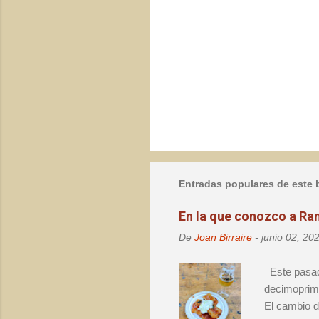
P
u
b
l
Entradas populares de este 
i
c
a
En la que conozco a Ra
r
u
De
Joan Birraire
-
junio 02, 20
n
c
Este pasado
o
decimoprime
m
e
El cambio d
n