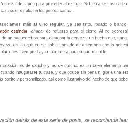
 la ‘cabeza’ del tapón para proceder al disfrute. Si bien ante casos 
e casi sólo -o sólo, en los peores casos-.
asociamos más al vino regular
, ya sea tinto, rosado o blanco;
tapón estándar
-
chapa
- de refuerzo para el cierre. Al no sobresa
e de un sacacorchos para destapar la cerveza; un hecho que, aunqu
erveza en las que no se había contado de antemano con la necesid
oluciones: siempre hay un bar cerca para echar un cable.
na ocasión es de caucho y no de corcho, es un buen elemento par
 cuando inauguraste tu casa, y que ocupa sin pena ni gloria una es
 bonito y personalizado, así como ilustrativo del hecho de que beb
ivación detrás de esta serie de posts, se recomienda lee