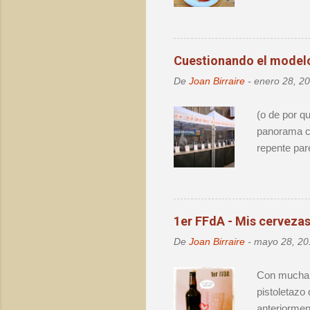
como una rea
t
Innbrew –. 
a
r
i
o
Cuestionando el modelo 
De
Joan Birraire
-
enero 28, 2
(o de por q
panorama ce
repente par
el destape 
lo mismo. N
cerveza, pu
evolución d
1er FFdA - Mis cervezas.
por la cerv
De
Joan Birraire
-
mayo 28, 20
Barcelona n
personas. S
Con mucha i
pistoletazo
anteriormen