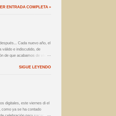
 festival - i.e. Challenge e
ER ENTRADA COMPLETA »
dición más.
 después... Cada nuevo año, el
válido e indiscutido, de
ión de que acabamos de vivir
a volver a pensar exactamente
SIGUE LEYENDO
entre los amantes de la
te estimo va a marcar la
sado, vimos crecer el interés
n festival cervecero en
edado en total unas 10.000
 digitales, este viernes di el
ue, como ya se ha contado
 de celebración para sacar