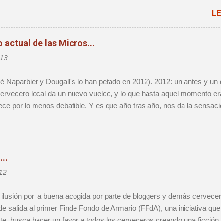
grupación de las distintas iniciativas que han aparecido alrededor del
LE
Ingredientes, todos ellos, que hacían que no se tratara de una mera e
actual de las Micros...
013
ué Naparbier y Dougall's lo han petado en 2012). 2012: un antes y un
rvecero local da un nuevo vuelco, y lo que hasta aquel momento era 
ece por lo menos debatible. Y es que año tras año, nos da la sensac
definitivo, sólo para darnos cuenta que al cabo de 12 meses vamos 
o obstante, voy a mojarme y afirmaré que 2012 será muy recordado 
es creo que marca un punto de inflexión importante que personalmen
e la realidad microcervecera de ahora en adelante. Durante el año pa
..
eza de manera exponencial, hasta el punto que la primera edición de u
12
o pudo atender a mucha de la gente que quiso ir, aún habiendo hosp
í; 2012 será el año del Barce...
lusión por la buena acogida por parte de bloggers y demás cerveceros
 de salida al primer Finde Fondo de Armario (FFdA), una iniciativa q
te, busca hacer un favor a todos los cerveceros creando una ficción