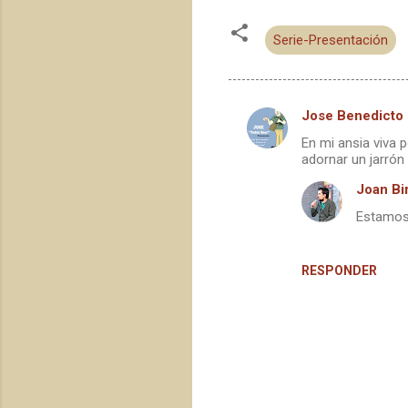
Serie-Presentación
Jose Benedicto
C
En mi ansia viva 
o
adornar un jarrón
m
Joan Bir
e
Estamos 
n
t
RESPONDER
a
r
i
o
s