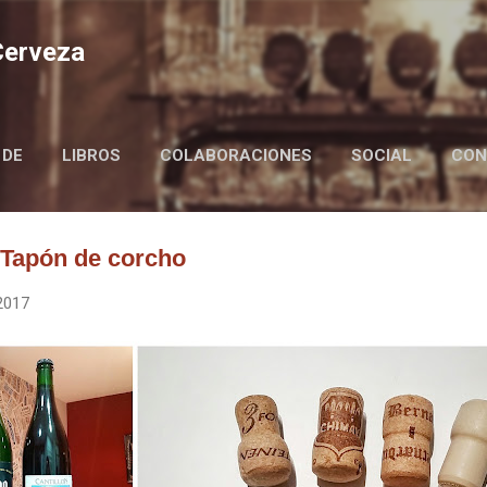
Ir al contenido principal
 Cerveza
 DE
LIBROS
COLABORACIONES
SOCIAL
CON
BIRRAIRE IN ENGLISH
 Tapón de corcho
2017