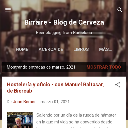
Ir al contenido principal
Birraire - Blog de Cerveza
Beer blogging from Barcelona
HOME
ACERCA DE
LIBROS
MÁS…
Mostrando entradas de marzo, 2021
MOSTRAR TODO
E
n
Hostelería y oficio - con Manuel Baltasar,
t
de Biercab
r
a
De
Joan Birraire
-
marzo 01, 2021
d
a
Saliendo por un día de la rueda de hámster
en la que mi vida se ha convertido desde
s