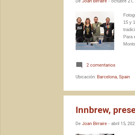
De
Joan Birraire
-
octubre 21,
Fotog
15 y 
tradic
Para 
Montse
- Lo V
compr
2 comentarios
Ubicación:
Barcelona, Spain
Innbrew, prese
De
Joan Birraire
-
abril 15, 20