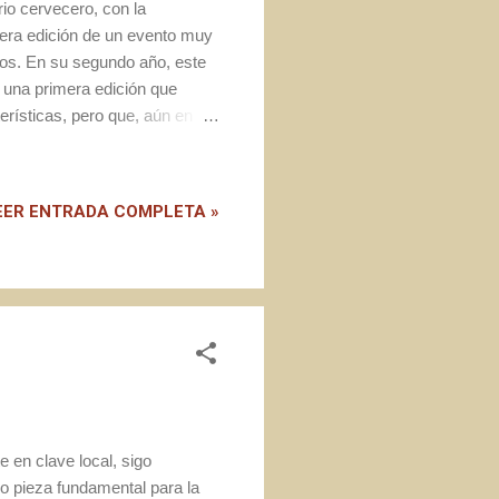
io cervecero, con la
imera edición de un evento muy
dos. En su segundo año, este
 una primera edición que
terísticas, pero que, aún en
sional plenamente funcional.
s que me suscitó el
mente:
EER ENTRADA COMPLETA »
 en clave local, sigo
 pieza fundamental para la