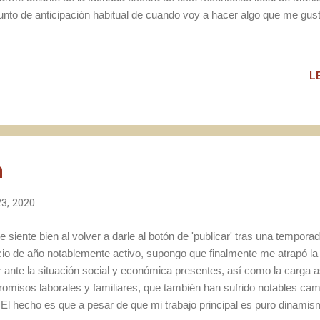
unto de anticipación habitual de cuando voy a hacer algo que me gu
rivado. Biercab está cerrado, pero sin apenas margen para contemplar
istal una figura que, con andar frenético, se dirige diligentemente haci
cibe como aquel que te da la bienvenida a su casa. Tras una afectuosa
L
o que nos pedía el cuerpo, Manolo no tarda en disparar: ‘ ¿Qué quie
oan, de Carlos ’. No voy a perder la oportunidad de beber Ales Agull..
n
3, 2020
 siente bien al volver a darle al botón de 'publicar' tras una tempor
icio de año notablemente activo, supongo que finalmente me atrapó la
r ante la situación social y económica presentes, así como la carga 
omisos laborales y familiares, que también han sufrido notables camb
 El hecho es que a pesar de que mi trabajo principal es puro dinami