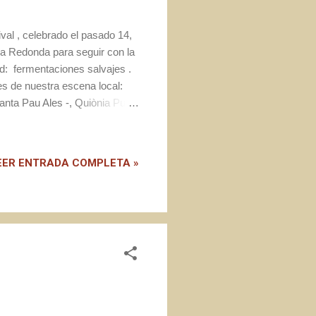
val , celebrado el pasado 14,
sa Redonda para seguir con la
dad: fermentaciones salvajes .
es de nuestra escena local:
anta Pau Ales -, Quiònia Pujol
 Puig - Màger -. Para
ellano.
EER ENTRADA COMPLETA »