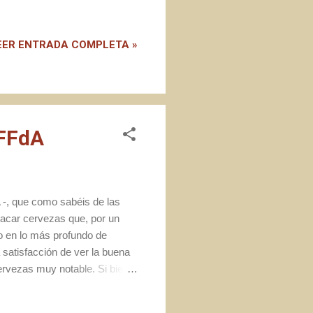
tos no traslado a mi ámbito
izar mi tiempo libre. En este
do horrores de procesar, pero
EER ENTRADA COMPLETA »
o y mente para poder
plo el libro e...
#FFdA
-, que como sabéis de las
 sacar cervezas que, por un
o en lo más profundo de
 satisfacción de ver la buena
ervezas muy notable. Si bien
 alrededor de la cerveza que
os, recordando momentos