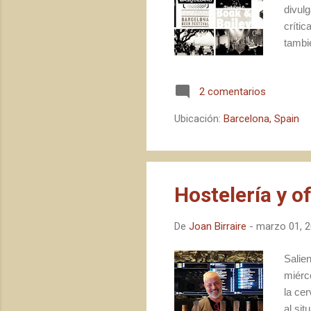
divulg
crític
tambi
pande
terri
2 comentarios
una dé
bitác
Ubicación:
Barcelona, Spain
proye
Hostelería y o
De
Joan Birraire
-
marzo 01, 
Salie
miérc
la cer
al si