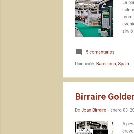
La pr
celebr
prome
event
sirvió
plena
En es
5 comentarios
segui
Ubicación:
Barcelona, Spain
Birraire Golde
De
Joan Birraire
-
enero 03, 2
A pes
creye