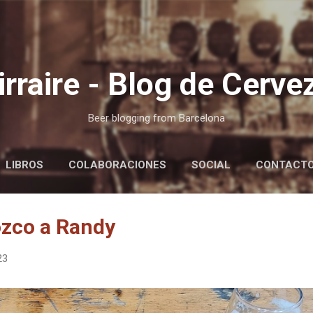
Ir al contenido principal
irraire - Blog de Cerve
Beer blogging from Barcelona
LIBROS
COLABORACIONES
SOCIAL
CONTACT
ozco a Randy
23