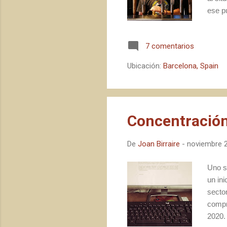
ese p
era p
del cr
7 comentarios
me re
abraz
Ubicación:
Barcelona, Spain
Sant J
Concentració
De
Joan Birraire
-
noviembre 2
Uno se
un in
secto
compr
2020.