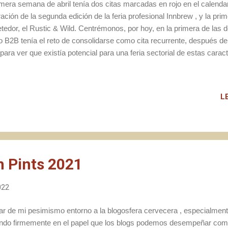
imera semana de abril tenía dos citas marcadas en rojo en el calendar
ación de la segunda edición de la feria profesional Innbrew , y la pr
tedor, el Rustic & Wild. Centrémonos, por hoy, en la primera de las 
o B2B tenía el reto de consolidarse como cita recurrente, después de
 para ver que existía potencial para una feria sectorial de estas carac
 pandemia, se convirtió más en un reencuentro que en una feria profe
te sentido resumo, a continuación, una serie de pensamientos rápido
miento que pude hacer del mismo, tanto en remoto como presencial
L
n Pints 2021
022
ar de mi pesimismo entorno a la blogosfera cervecera , especialmente
ndo firmemente en el papel que los blogs podemos desempeñar como