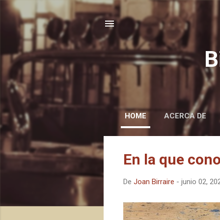
B
HOME
ACERCA DE
E
En la que con
n
t
De
Joan Birraire
-
junio 02, 20
r
a
d