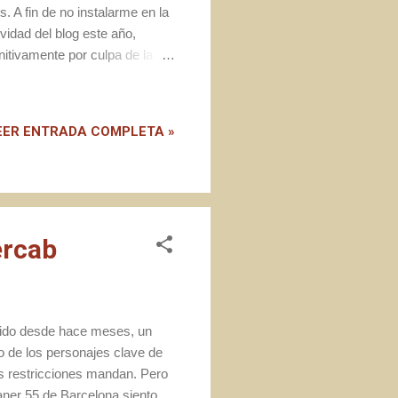
s. A fin de no instalarme en la
vidad del blog este año,
nitivamente por culpa de la
una especie de vida monástica
a iniciativa que tiene más de
n Pints , que otorga cada
EER ENTRADA COMPLETA »
ervezas, establecimientos o
ercab
rtido desde hace meses, un
o de los personajes clave de
las restricciones mandan. Pero
aner 55 de Barcelona siento