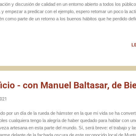
ación y discusión de calidad en un entorno abierto a todos los público
a y empezar a predicar con el ejemplo, espero retomar un poco la acti
én como parte de un retorno a los buenos hábitos que he perdido defi
mia y de un exceso de trabajo, cuya combinación me han llevado a 
blemente monótona. Para empezar, entonces, me gustaría recuperar un
cada, que se inició en la blogosfera internacional: los premios Golde
L
ora a una serie de categorías determinadas para destacar aquellas c
ctos que lo merezcan.
ficio - con Manuel Baltasar, de Bi
2021
ndo por un día de la rueda de hámster en la que mi vida se ha conve
oles cualquiera tengo la alegría de haber quedado para hablar con un
veza artesana en esta parte del mundo. Sí, será breve: el trabajo y 
tuarme delante de la fachada oscura de este reconocido local de Munt