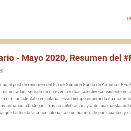
nte, tengo una alta sensibilidad a los cambios de rutina , cuyos efec
ional pero que sí me afectan en el terreno personal a la hora de organ
do, el cambio de magnitud que ha supuesto la COVID-19 me ha costa
L
riendo a la auto-observación finalmente he podido desbloquear cuerp
ntrarme en sacar adelante ciertos proyectos pendientes, como por ejem
rio - Mayo 2020, Resumen del 
20
mos al post de resumen del Fin de Semana Fondo de Armario - FFdA 
iores entradas se trata de un evento virtual colectivo consistente en
o u otro, accidental o voluntario, llevan tiempo esperando su moment
ros armarios o bodegas. Tras su celebración, y ante todo, destacar la
da que ha tenido la convocatoria, con un número de participantes y c
 positivo, en mi opinión, es la generación de contenido y reflexiones
ovocado, con intercambios de impresiones y experiencias entre tod