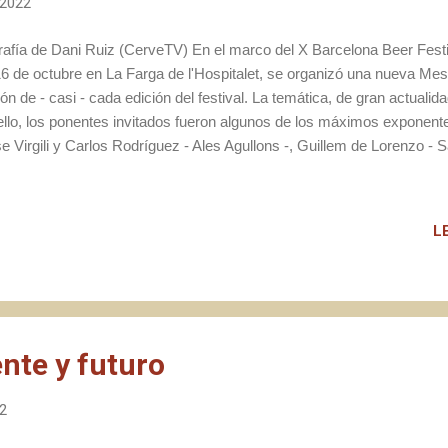
 2022
rafía de Dani Ruiz (CerveTV) En el marco del X Barcelona Beer Festi
16 de octubre en La Farga de l'Hospitalet, se organizó una nueva Me
ión de - casi - cada edición del festival. La temática, de gran actuali
ello, los ponentes invitados fueron algunos de los máximos exponent
 Virgili y Carlos Rodríguez - Ales Agullons -, Guillem de Lorenzo - S
ilot -, Marc Baulida - La Calavera -, Dani Ruiz - La Salvatge - y Aleix
ensión de todos los presentes a la sesión, ésta se desarrollo en cast
L
nte y futuro
22