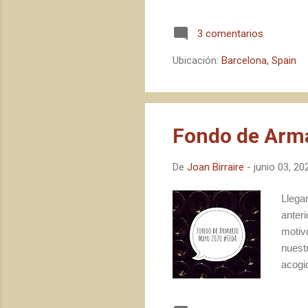
consta
profes
3 comentarios
senti
recur
Ubicación:
Barcelona, Spain
conce
Fondo de Arma
De
Joan Birraire
-
junio 03, 20
Llega
anter
motiv
nuest
acogi
lo más
ha pr