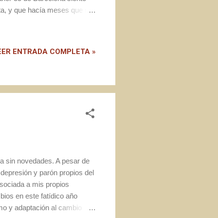
sta, y que hacía meses que me
 mi entorno diviso a través
a la puerta, separa las rejas y
 salutación oral, privada del
EER ENTRADA COMPLETA »
res tomar? Acabo de pinchar la
.
ada sin novedades. A pesar de
 depresión y parón propios del
asociada a mis propios
ios en este fatídico año
smo y adaptación al cambio