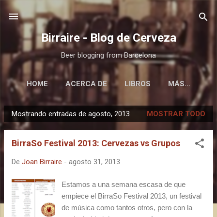
Ir al contenido principal
Birraire - Blog de Cerveza
Beer blogging from Barcelona
HOME
ACERCA DE
LIBROS
MÁS…
Mostrando entradas de agosto, 2013
MOSTRAR TODO
E
n
BirraSo Festival 2013: Cervezas vs Grupos
t
r
De
Joan Birraire
-
agosto 31, 2013
a
d
Estamos a una semana escasa de que
a
empiece el BirraSo Festival 2013, un festival
s
de música como tantos otros, pero con la