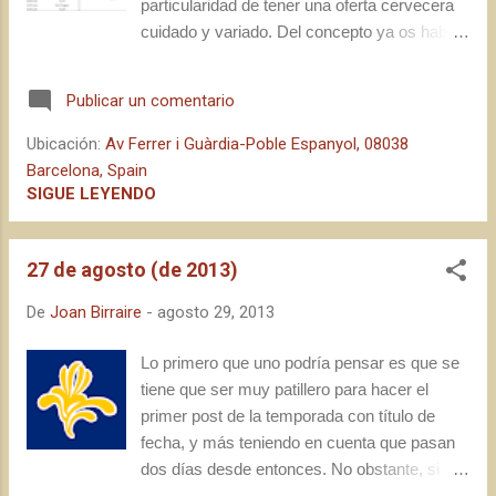
particularidad de tener una oferta cervecera
cuidado y variado. Del concepto ya os hablé
antes de verano en este post . En la entrada
que hoy nos ocupa (extraordinaria siendo un
Publicar un comentario
sábado), quería presentaros un cuadro
resumen de los grupos y las cervezas
Ubicación:
Av Ferrer i Guàrdia-Poble Espanyol, 08038
presentes, para goce y disfrute de los
Barcelona, Spain
asistentes. 2 días, 10 grupos, 22 cervezas:
SIGUE LEYENDO
Lo interesante, a parte del festival en sí, es
también ver la experiencia de los grupos al
27 de agosto (de 2013)
acercarse a las fábricas de algunas Micros
nacionales participantes. Dr Calypso ya lo
De
Joan Birraire
-
agosto 29, 2013
había hecho anteriormente al anuncio del
festival, pero Betagarri, Fundación Tony
Lo primero que uno podría pensar es que se
Manero y The Excitements visitaron
tiene que ser muy patillero para hacer el
Naparbier, Ca l'Arenys y Cervezas Fort,
primer post de la temporada con título de
respectivamente, a instancias de la
fecha, y más teniendo en cuenta que pasan
organización del BirraSo. Entre el
dos días desde entonces. No obstante, si
desconocimiento inicial y la satisfacción final
hacéis un ejercicio de memoria , os