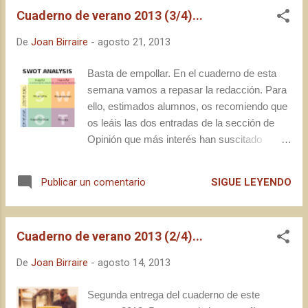
Modernillos y dinosaurios de la cerveza brit :
Cuaderno de verano 2013 (3/4)...
mi opinión es que todos pueden aprender
De
Joan Birraire
-
agosto 21, 2013
algo positivo si se fijan en lo que funciona
fuera de sus modelos. A partir de ahora...
Basta de empollar. En el cuaderno de esta
Dentro de tres días, voy a retomar la
semana vamos a repasar la redacción. Para
actividad normal del blog, que para esta
ello, estimados alumnos, os recomiendo que
temporada estimo que será de dos
os leáis las dos entradas de la sección de
publicaciones por semana (lunes y jueves).
Opinión que más interés han suscitado
Llego con mucha ilusión e ideas, y con ganas
(atendiendo a estadísticas) este último año...
de enderezar el rumbo irregular que he
Cuestionando el modelo de las Micros... De
llevado durante 2013 en lo que a publicación
SIGUE LEYENDO
Publicar un comentario
partidarios, cotidianidades y curvas S&D...
se refiere. Espero que mi nueva normalidad
Sí, además de crear debate y algo de
me permi...
polémica, salió el mítico SWOT (o DAFO)
Cuaderno de verano 2013 (2/4)...
que entusiasmó a más de uno, y que
estableció claramente que cursé alguna
De
Joan Birraire
-
agosto 14, 2013
cosilla de económicas en el pasado, y que no
soy más que un maldito yuppie en el
Segunda entrega del cuaderno de este
presente. Comentar que para el siguiente