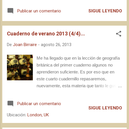
se ha dado una fase de acercamiento mutuo,
acordaréis de que el 27 de agosto es una
que ha enriquecido a ambas part...
SIGUE LEYENDO
Publicar un comentario
fecha muy especial para mí, pues marca el
inicio de lo que podría considerar mi absoluta
independencia personal (siempre con
Cuaderno de verano 2013 (4/4)...
permiso de la dona , claro está). El hecho es
que hace exactamente seis años cogí mi
De
Joan Birraire
-
agosto 26, 2013
primer AVE destino a Madrid, en la estación
de Lleida Pirineus. Ilusión, corbata, traje y
Me ha llegado que en la lección de geografía
rostro confiado: todo a punto para disimular la
británica del primer cuaderno algunos no
gran incertidumbre que me provocaba el
aprendieron suficiente. Es por eso que en
primer día de mi vida laboral. Pero la chulapa
este cuarto cuadernillo repasaremos,
capital ya tendría tiempo, en el futuro, de
nuevamente, esta materia que tanto le gusta
disfrutarla: después de pasar un par de días
al profe, vía la lectura del siguiente post :
de trámites, mi primer destino laboral era
Modernidad vs Tradición En esta entrada,
Publicar un comentario
otro; un auténtico regalo para mí: Bruselas.
podréis encontrar mi comparativa entre dos
SIGUE LEYENDO
Por delante, casi medio año de
pubs londinenses, separados por 1 milla de
Ubicación:
London, UK
descubrimiento personal (distinto al de la
distancia física, aproximadamente; y algún
universidad, pero de...
siglo de tradición, a nivel temporal.