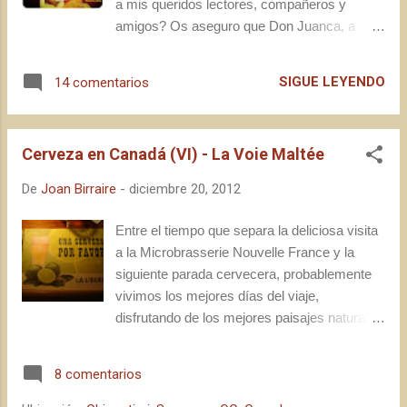
a mis queridos lectores, compañeros y
amigos? Os aseguro que Don Juanca, a
palique, no me gana; pero siendo consciente
de que durante este año os he dado la lata en
SIGUE LEYENDO
14 comentarios
más de una ocasión con mis inacabables
historias y reflexiones cerveceras, voy a ser
corto y conciso por una vez: Sólo desear a
Cerveza en Canadá (VI) - La Voie Maltée
todos los lectores, anónimos o conocidos, y
a toda la buena gente con la que he podido
De
Joan Birraire
-
diciembre 20, 2012
compartir momentos que valen su precio en
oro en un 2012 muy difícil para mí, que
Entre el tiempo que separa la deliciosa visita
pasen unas muy felices fiestas junto a su
a la Microbrasserie Nouvelle France y la
gente, tanto amigos como familia; esperando
siguiente parada cervecera, probablemente
que el año que viene sea próspero para
vivimos los mejores días del viaje,
todos y que gracias a la cerveza seamos
disfrutando de los mejores paisajes naturales
todos un pelín más felices, aprendiendo a
y de la fauna que ofrece la provincia de
valorar las cosas que sí tienen importancia
Quebec. Contrastó, consecuentemente, que
8 comentarios
vedadera en este mundo, que no dejan de
después de este gran espectáculo de
ser, en muchas ocasiones, las más
parques naturales, cascadas, valles y