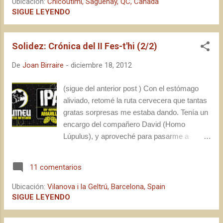
Ubicación:
Chicoutimi, Saguenay, QC, Canada
pequeñas, pero sin las cuales no podríamos
animalitos hubiéramos cometido un pequeño
SIGUE LEYENDO
seguir adelante ni ser quienes somos. A...
error de planificación al buscar alojamiento
en Chicoutimi, una de las tres villas que
Solidez: Crónica del II Fes-t'hi (2/2)
conforman la población de Saguenay (en la
región de Saguenay - Lac Saint Jean), y que
De
Joan Birraire
-
diciembre 18, 2012
brilla por su implacable fealdad. Manresa*
parecía la París de la Catalunya central,
(sigue del anterior post ) Con el estómago
viendo el panorama. La realidad de nuestra
aliviado, retomé la ruta cervecera que tantas
equivocación, unida al shock de los paisajes
gratas sorpresas me estaba dando. Tenía un
que aún disfrutábamos frescos en nuestras
encargo del compañero David (Homo
mentes en comparación a las imágenes que
Lúpulus), y aproveché para pasarme a
nos transmitían los ojos, nos desanimó un
saludar a Guzmán Fernández, con quien me
poco. "Ahora deberíamos encontrar algún
había cruzado brevemente hacía un rato.
sitio con cerveza", dije yo, pensando en sus
11 comentarios
Después de asegurarme que podría adquirir
efectos reconfortan...
el Pack Fes-t'hi (las seis últimas cervezas de
Ubicación:
Vilanova i la Geltrú, Barcelona, Spain
Guineu a 15€) directamente en la fábrica, ya
SIGUE LEYENDO
puestos, llené mi copa de la nueva IPA
Amarillo , estrenada en la Cervecita hace