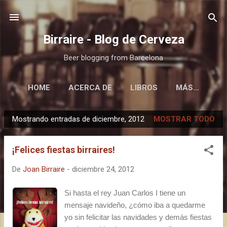
Ir al contenido principal
Birraire - Blog de Cerveza
Beer blogging from Barcelona
HOME
ACERCA DE
LIBROS
MÁS…
Mostrando entradas de diciembre, 2012
MOSTRAR TODO
E
n
¡Felices fiestas birraires!
t
r
De
Joan Birraire
-
diciembre 24, 2012
a
d
Si hasta el rey Juan Carlos I tiene un
a
mensaje navideño, ¿cómo iba a quedarme
s
yo sin felicitar las navidades y demás fiestas