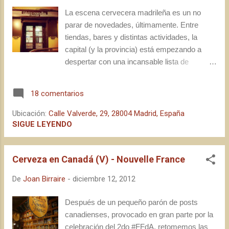
Cerveses d'Hivern. Como ya conté en el
La escena cervecera madrileña es un no
post de introducción , este año la ubicación
parar de novedades, últimamente. Entre
no era la misma que en la pasada edición,
tiendas, bares y distintas actividades, la
cambiando de zona y de pabellón con la
capital (y la provincia) está empezando a
intención (me imagino) de poder recibir
despertar con una incansable lista de
debidamente un mayor número de
proyectos que cuentan con la cerveza como
aficionados a la cerveza. Al llegar, vi que la
base. ¿Están surgiendo más iniciativas de
zona de comida se había situado, en su
18 comentarios
las que puede absorber, por ahora, la
mayor parte, ...
demanda? Esto es un buen tema a discutir
Ubicación:
Calle Valverde, 29, 28004 Madrid, España
cerveza en mano en alguno de los nuevos
SIGUE LEYENDO
locales que nos ofrece la ciudad de Madrid,
como por ejemplo el que visité la semana
Cerveza en Canadá (V) - Nouvelle France
pasada, justo 7 días después de su
inauguración. Conocí a David en la
De
Joan Birraire
-
diciembre 12, 2012
Embajada de los Estados Unidos (sí, suena
a vacilada o a farol; pero hay un post
Después de un pequeño parón de posts
explicativo de tal día, y que me devuelve al
canadienses, provocado en gran parte por la
nivel de "simple mortal"), yo con mi "mono"
celebración del 2do #FFdA, retomemos las