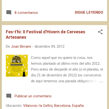
efectivamente, unos cientos de metros de...
de disfrutar de unos cuantos días festivos o
no. Yo, por ahora, sólo sé que voy a disfrutar
SIGUE LEYENDO
8 comentarios
( escudella , canelones, turrones, birra): no
sé si desde la oficina, desde casa o desde la
p*** calle. Pero vamos, no nos desviemos ya
Fes-t'hi: II Festival d'Hivern de Cerveses
del tema en el primer párrafo. Vaya por
Artesanes
delante que no me gusta dar lecciones a
nadie, ni que tan sólo considere que mis
De
Joan Birraire
-
diciembre 09, 2012
sugerencias sean más importantes que las
de mi vecino o las de mi tía-abuela. Pero
Como aquel que no quiere la cosa, nos
llegados a mediados de diciembre, algunas
hemos plantado al último mes del año 2012.
personas me han pedido que les recomiende
Pero antes de despedir el año (o el planeta, el
cervezas de invierno (o Navidad) para estas
día 21 de diciembre de 2012) los cerveceros
fechas. No tengo más autoridad que mis
de aquí tenemos una parada obligatoria en
gustos y preferencias al respecto, ni más
una bonita ciudad del litoral garrafenc .
experiencia que aquellas cervezas
Efectivamente, el día 15 de diciembre
Publicar un comentario
degustadas los pasados años, pero voy a
tenemos ante nosotros un clásico insorteable
procuraros una pequeña guía orientativa de
del calendario firaire catalán, ¡y eso que sólo
Ubicación:
Vilanova i la Geltrú, Barcelona, España
aquellas cervezas que me pare...