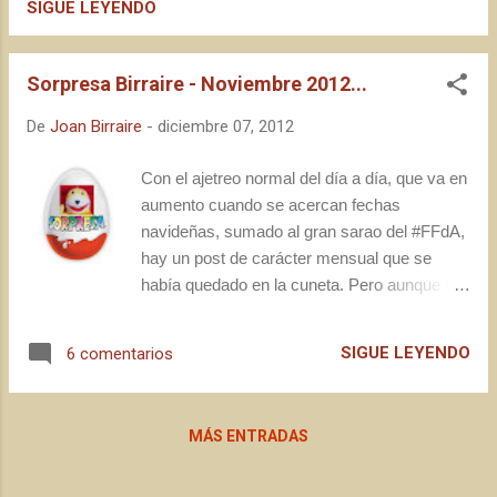
estamos hablando de su segunda edición!
SIGUE LEYENDO
De manera que espero veros a todos en esta
nueva entrega del Fes-t'hi, organizado
Sorpresa Birraire - Noviembre 2012...
nuevamente desde la Associació Singlot, en
Vilanova i la Geltrú. Para este año, la feria
De
Joan Birraire
-
diciembre 07, 2012
cambiará de escenario, pasando a ser
celebrada en el Pavelló de la Collada (en
Con el ajetreo normal del día a día, que va en
Carrer Turbina, 19). A fin de facilitar la llegada
aumento cuando se acercan fechas
al recinto, así como la vuelta a casa a
navideñas, sumado al gran sarao del #FFdA,
aquellos que quieran beber sin tener que
hay un post de carácter mensual que se
conducir, la organización a puesto a
había quedado en la cuneta. Pero aunque ya
disposición de los visitantes el Trenet
hace 7 días que estamos en el mes de
Turístic, que hará el recorrido de la estación
diciembre, esto no quita que os pueda hablar,
de Renfe al pavellón y de vuelta en varios
SIGUE LEYENDO
6 comentarios
con algo de retraso, de la Sorpresa Birraire
momentos del d...
de noviembre 2012. Recordaréis (bueno,
seguro que no, pero me engancha como
MÁS ENTRADAS
conector de frase) que la anterior sorpresa
llegó antes de acabar el mes de octubre, y