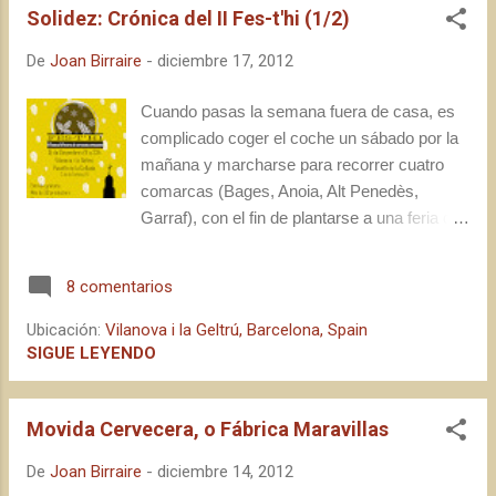
Solidez: Crónica del II Fes-t'hi (1/2)
alrededor de un mes, y que aún no había
tenido ocasión de probar. Como soy tan feliz,
De
Joan Birraire
-
diciembre 17, 2012
me olvidé de tirar fotos a partir de este
momento... Como todo lo que sale
Cuando pasas la semana fuera de casa, es
últimamente de Ca l'Arenys, esta India Pale
complicado coger el coche un sábado por la
Ale de 6,5% ABV, con dry hopping de (¿lo
mañana y marcharse para recorrer cuatro
adivináis?) Amarillo, estuvo magnífica de
comarcas (Bages, Anoia, Alt Penedès,
principio a fin, obsequiándome con un fresco
Garraf), con el fin de plantarse a una feria de
perfume de lúpulo cítrico bien equilibrado con
cerveza. Efectivamente, me costó horrores
la malta, tanto en nariz como en boca. La
salir de casa; pero el Fes-t'hi es mucho Fes-
sensación de bebibilidad fue elevadísima,
8 comentarios
t'hi, y aunque llegué algo más tarde de lo
con un alcohol pe...
previsto tuve, en todo momento, motivación
Ubicación:
Vilanova i la Geltrú, Barcelona, Spain
más que suficiente como para que quedarme
SIGUE LEYENDO
tranquilo y relajado en mi hogar no fuera una
opción válida. Con todo, me planté a Vilanova
Movida Cervecera, o Fábrica Maravillas
i la Geltrú a las 11:30, aparcando en una
tranquila zona de esta ciudad garrafina , que
De
Joan Birraire
-
diciembre 14, 2012
por segundo año albergaba el Festival de