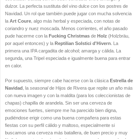
dulzor. La perfecta sustituta del vino dulce con los postres de
Navidad. Un rol que también puede jugar con mucha solvencia
la
Art Coure
, algo más herbal y especiada, con notas de
coriandro y nuez moscada. Menos corrientes, el año pasado
pude hacerme con la
Fucking Christmas
de
Holz
(Holzbräu,
por aquel entonces) y la
Reptilian Solstici d'Hivern
. La
primera una IPA cargadita de alcohol; amarga y cálida. La
segunda, una Tripel especiada e igualmente buena para entrar
en calor.
Por supuesto, siempre cabe hacerse con la clásica
Estrella de
Navidad
, la
seasonal
de Hijos de Rivera que repite un año más
con nueva imagen y con la maldita (para los coleccionistas de
chapas) chapilla de arandela. Sin ser una cerveza de
emociones fuertes, siempre me ha parecido bien digna,
pudiéndose erigir como una buena compañera para estas
fiestas con su perfil cálido y maltoso, especialmente si
buscamos una cerveza más batallera, de buen precio y muy