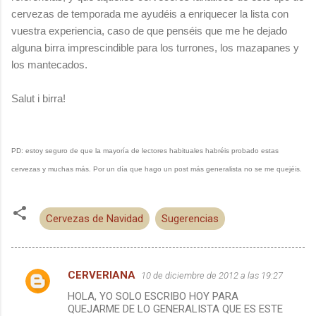
cervezas de temporada me ayudéis a enriquecer la lista con
vuestra experiencia, caso de que penséis que me he dejado
alguna birra imprescindible para los turrones, los mazapanes y
los mantecados.
Salut i birra!
PD: estoy seguro de que la mayoría de lectores habituales habréis probado estas
cervezas y muchas más. Por un día que hago un post más generalista no se me quejéis.
Cervezas de Navidad
Sugerencias
CERVERIANA
10 de diciembre de 2012 a las 19:27
C
HOLA, YO SOLO ESCRIBO HOY PARA
o
QUEJARME DE LO GENERALISTA QUE ES ESTE