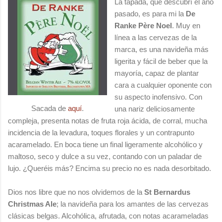
La tapada, que descubrí el año
pasado, es para mi la
De
Ranke Père Noel
. Muy en
línea a las cervezas de la
marca, es una navideña más
ligerita y fácil de beber que la
mayoría, capaz de plantar
cara a cualquier oponente con
su aspecto inofensivo. Con
Sacada de
aquí
.
una nariz deliciosamente
compleja, presenta notas de fruta roja ácida, de corral, mucha
incidencia de la levadura, toques florales y un contrapunto
acaramelado. En boca tiene un final ligeramente alcohólico y
maltoso, seco y dulce a su vez, contando con un paladar de
lujo. ¿Queréis más? Encima su precio no es nada desorbitado.
Dios nos libre que no nos olvidemos de la
St Bernardus
Christmas Ale
; la navideña para los amantes de las cervezas
clásicas belgas. Alcohólica, afrutada, con notas acarameladas