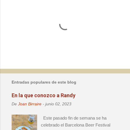
P
u
b
l
Entradas populares de este blog
i
c
En la que conozco a Randy
a
r
De
Joan Birraire
-
junio 02, 2023
u
n
Este pasado fin de semana se ha
c
o
celebrado el Barcelona Beer Festival
m