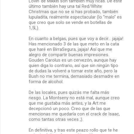
Lovin' de Mikkel son también muy ricas. De éste
último también hay una tal Red/White
Christmas que no se si has probado, también
lupuladita, realmente espectacular (lo "malo" es
que creo que solo se vende en botellas de
1,5L).
En cuanto a belgas, pues que voy a decir... jajaja!
Has mencionado 3 de las que meto en la cata
que haré en BirraSegura, jajaja! Así que me
alegro de compartir buenas impresiones.
Gouden Carolus es un cervezón, aunque hay
quien diga lo contrario, así que sin ningún tipo
de dudas la volveré a tomar este año, pero la
Bush no me termina, demasiado desmadre en
forma de alcohol.
De las locales, pues quizás me falta más
riesgo. La Montseny no está mal, aunque creo
que me gustaba más antes, y la Art me
decepcionó un poco. Creo que de las que
mencionas me quedaría con el crack de Isaac,
como tantas otras veces ;).
En definitiva, y tras este peazo rollo que te he