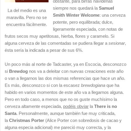
obstante, para birras navideñas
siempre nos quedará la
Samuel
La del medio es una
Smith Winter Welcome
: una cerveza
maravilla. Pero no se
potente, pero equilibrada; dulce,
encuentra fácilmente.
ligeramente especiada, con notas de
frutos secos muy apetitosas, hierba, flores y caramelo. Si
alguna cerveza de las comentadas se pudiera llegar a
sesionar
,
ésta sería la indicada a pesar de sus 6%.
Un poco más al norte de Tadcaster, ya en Escocia, desconozco
si
Brewdog
nos va a deleitar con nuevas creaciones este año
o van a llegarnos las dos mismas referencias que hace un año.
Es más, desconozco si con la escasez
brewdogiana
que ha
habido en varios momentos de este año va a llegarnos alguna.
Pero en todo caso, a menos que no os guste muchísimo la
cerveza altamente especiada,
podéis obviar
la
There is no
Santa
. Personalmente, aunque también fue muy criticada,
la
Christmas Porter
(Alice Porter con sobredosis de cacao y
alguna especia adicional) me pareció muy correcta, y la