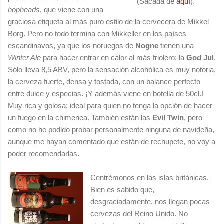
(Sacada de
aquí
).
hopheads
, que viene con una
graciosa etiqueta al más puro estilo de la cervecera de Mikkel
Borg. Pero no todo termina con Mikkeller en los países
escandinavos, ya que los noruegos de
Nogne
tienen una
Winter Ale
para hacer entrar en calor al más friolero: la
God Jul
.
Sólo lleva 8,5 ABV, pero la sensación alcohólica es muy notoria,
la cerveza fuerte, densa y tostada, con un balance perfecto
entre dulce y especias. ¡Y además viene en botella de 50cl.!
Muy rica y golosa; ideal para quien no tenga la opción de hacer
un fuego en la chimenea. También están las
Evil Twin
, pero
como no he podido probar personalmente ninguna de navideña,
aunque me hayan comentado que están de rechupete, no voy a
poder recomendarlas.
Centrémonos en las islas británicas.
Bien es sabido que,
desgraciadamente, nos llegan pocas
cervezas del Reino Unido. No