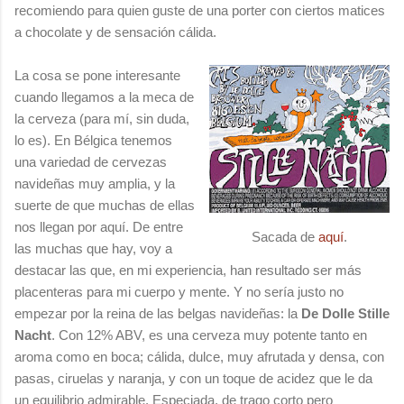
recomiendo para quien guste de una porter con ciertos matices
a chocolate y de sensación cálida.
La cosa se pone interesante
cuando llegamos a la meca de
la cerveza (para mí, sin duda,
lo es). En Bélgica tenemos
una variedad de cervezas
navideñas muy amplia, y la
suerte de que muchas de ellas
nos llegan por aquí. De entre
Sacada de
aquí
.
las muchas que hay, voy a
destacar las que, en mi experiencia, han resultado ser más
placenteras para mi cuerpo y mente. Y no sería justo no
empezar por la reina de las belgas navideñas: la
De Dolle Stille
Nacht
. Con 12% ABV, es una cerveza muy potente tanto en
aroma como en boca; cálida, dulce, muy afrutada y densa, con
pasas, ciruelas y naranja, y con un toque de acidez que le da
un equilibrio admirable. Especiada, de trago corto pero