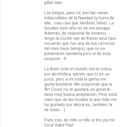
pillan bien.
Las belgas, para mí, son las reinas
indiscutibles de la Navidad (y fuera de
ella... casi casi que también, hehe). La
Gouden este año no se me escapa.
Además, de seasonal de invierno,
tengo la Cuvée van de Keizer azul (que
recuerdo que fue una de tus cervezas
del mes hace tiempo), que no es
puramente navideña pero sí de esta
estación :-P.
La Bush todo el mundo me la critica
por alcohólica; admito que lo es un
poco, pero a mi toda la gama me
gusta bastante. Me sorprende que la
Art Coure no te gustara, en general
tiene muy buena aceptación. Peor está
claro que de las locales la que más me
ha gustado por ahora es, también, la
de Isaac :-).
Pues eso, de rollo a rollo ¡y tiro pq me
toca! Salut Pau!