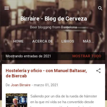
Ir al contenido principal
Birraire - Blog de Cerveza
Beer blogging from Barcelona
HOME
ACERCA DE
LIBROS
MÁS…
Mostrando entradas de 2021
MOSTRAR TODO
E
n
Hostelería y oficio - con Manuel Baltasar,
t
de Biercab
r
a
De
Joan Birraire
-
marzo 01, 2021
d
a
Saliendo por un día de la rueda de hámster
en la que mi vida se ha convertido desde
s