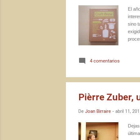
a
El añ
s
intere
sino 
exigi
proce
oport
punto
4 comentarios
entus
Pièrre Zuber, 
De
Joan Birraire
-
abril 11, 20
Dejas
últim