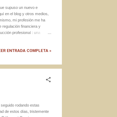
que supuso un nuevo e
uí en el blog y otros medios,
imismo, mi profesión me ha
 regulación financiera y
ucción profesional : una
to en aprovechar tan buen
tanto para homebrewers como
EER ENTRADA COMPLETA »
a seguido rodando estas
ad de estos días, tristemente