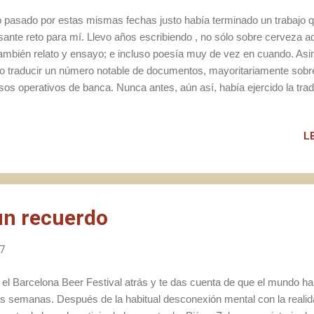
o pasado por estas mismas fechas justo había terminado un trabajo 
sante reto para mí. Llevo años escribiendo , no sólo sobre cerveza aq
también relato y ensayo; e incluso poesía muy de vez en cuando. As
do traducir un número notable de documentos, mayoritariamente sobre
sos operativos de banca. Nunca antes, aún así, había ejercido la trad
unidad que, ligada a mi pasión por la cerveza, no dudé ni medio minu
 me surgió. "Por calidad y contenido, un buen regalo de Sant Jordi 
L
iastas cerveceros"
un recuerdo
17
 el Barcelona Beer Festival atrás y te das cuenta de que el mundo h
as semanas. Después de la habitual desconexión mental con la realid