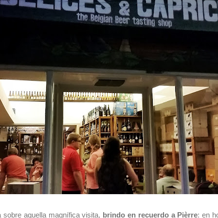
 sobre aquella magnífica visita,
brindo en recuerdo a Pièrre
: en h