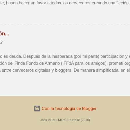
te, busca hacer un favor a todos los cerveceros creando una ficción
llas que vamos acumulando en el FdA. Se trata, al fin y al cabo, de 
star cervezas de las que no queremos consumir en el día a día por tra
peciales. En el anterior post os presenté mis cervezas elegidas, ad
e una "Tapada" de etiqueta minimalista, un poco estilo De Molen. Fina
n...
o por culpa de un proceso vírico que me dejó KO, y sólo 2 de las 4 bo
12
or mi parte. Sí, es el de "Érase una vez...". En este punto, y antes d
o es deuda. Después de la inesperada (por mi parte) participación y 
ción del Finde Fondo de Armario ( FFdA para los amigos), prometí org
a entre cerveceros digitales y bloggers. De manera simplificada, en e
 idea de esta nueva actividad participativa, que después de una larga 
del blog hemos decidido bautizar como #MCV2012 , que responde a la
Twitter) Mis Cervezas Veraniegas . Para los despistados, 2012 es por
mo podéis comprobar, mis dotes de diseño no han mejorado. Asimism
en la que estamos sumergidos, he decidido reciclar recursos y utiliza
Con la tecnología de Blogger
lgunos retoques. Así, de paso, seguimos la línea patillera tan propi
AS: Análo...
Joan Villar-i-Martí // Birraire (2010)