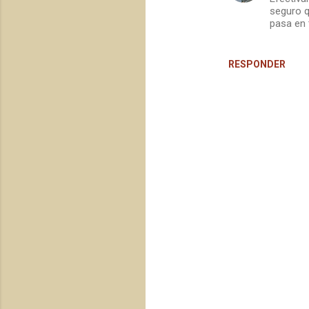
t
seguro q
a
pasa en 
r
i
RESPONDER
o
s
P