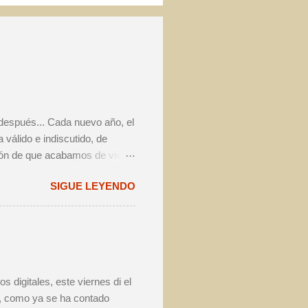
 después... Cada nuevo año, el
válido e indiscutido, de
ión de que acabamos de vivir
a volver a pensar exactamente
SIGUE LEYENDO
entre los amantes de la
te estimo va a marcar la
sado, vimos crecer el interés
n festival cervecero en
edado en total unas 10.000
 digitales, este viernes di el
ue, como ya se ha contado