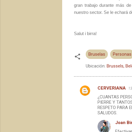
gran trabajo durante más d
nuestro sector. Se le echará 
Salut i birra!
Bruselas
Personas
Ubicación:
Brussels, Be
CERVERIANA
13
C
¿CUANTAS PERS
o
PIERRE Y TANTO
m
RESPETO PARA E
SALUDOS.
e
Joan Bir
n
Efectiva