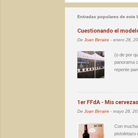
u
b
l
Entradas populares de este 
i
c
a
Cuestionando el modelo 
r
u
De
Joan Birraire
-
enero 28, 2
n
c
(o de por q
o
panorama ce
m
e
repente par
n
el destape 
t
lo mismo. N
a
r
cerveza, pu
i
evolución d
o
1er FFdA - Mis cervezas.
por la cerv
De
Joan Birraire
-
mayo 28, 20
Barcelona n
personas. S
Con mucha i
pistoletazo