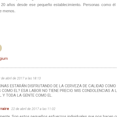
e 20 años desde ese pequeño establecimiento. Personas como él
de menos.
lgium
 de abril de 2017 a las 18:13
ONAS ESTARÁN DISFRUTANDO DE LA CERVEZA DE CALIDAD COMO
S COMO EL? ESA LABOR NO TIENE PRECIO. MIS CONDOLENCIAS A L
L Y TODA LA GENTE COMO EL.
raire
22 de abril de 2017 a las 11:02
mente. Son estos pequeños esfuerzos individuales que nos hacen c