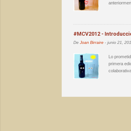
anteriormen
buenas bote
algo y degu
cervezas es
incógnita d
#MCV2012 - Introducció
vio truncad
De
Joan Birraire
-
junio 21, 20
degustadas p
Lo prometid
primera edi
colaborativ
, apunté la
márqueting 
hashtag de 
mayoría. Co
financiera 
FFdA, con a
ORIENTATIV