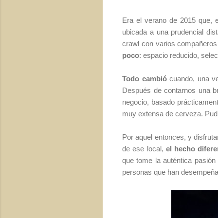
Era el verano de 2015 que, e
ubicada a una prudencial dis
crawl con varios compañeros 
poco
: espacio reducido, sele
Todo cambió
cuando, una vez
Después de contarnos una bre
negocio, basado prácticamente
muy extensa de cerveza. Pudim
Por aquel entonces, y disfrut
de ese local,
el hecho difere
que tome la auténtica pasión 
personas que han desempeñado 