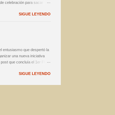
 de celebración para sacar
tener una excusa para celebrar
SIGUE LEYENDO
tarse, a nuestro juicio, de
emás de dejaros con la
lmente, mi FFdA particular se
tellas previstas pudieron ser
e pasar al análisis de mis c...
el entusiasmo que despertó la
anizar una nueva iniciativa
l post que concluía el 1er FFdA
reunión con el área de
SIGUE LEYENDO
s siglas de ( # para el
 el año en el que vivimos la
o, con motivo de la crisis
r la misma imagen que para el
a de esta bitácora. PAUTAS