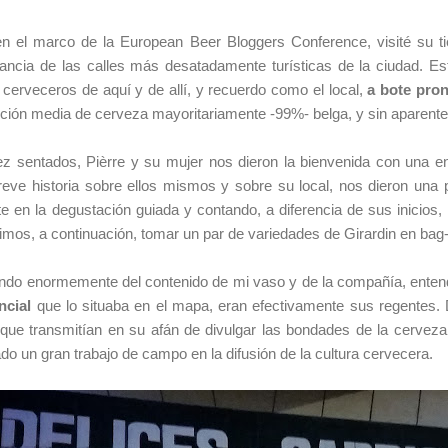
n el marco de la European Beer Bloggers Conference, visité su tie
tancia de las calles más desatadamente turísticas de la ciudad.
cerveceros de aquí y de allí, y recuerdo como el local,
a bote pro
cción media de cerveza mayoritariamente -99%- belga, y sin aparent
 sentados, Pièrre y su mujer nos dieron la bienvenida con una e
ve historia sobre ellos mismos y sobre su local, nos dieron una
 en la degustación guiada y contando, a diferencia de sus inicios
os, a continuación, tomar un par de variedades de Girardin en bag-
ando enormemente del contenido de mi vaso y de la compañía, enten
ncial
que lo situaba en el mapa, eran efectivamente sus regentes.
que transmitían en su afán de divulgar las bondades de la cerveza 
un gran trabajo de campo en la difusión de la cultura cervecera.