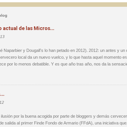
blog
actual de las Micros...
013
ué Naparbier y Dougall's lo han petado en 2012). 2012: un antes y un
rvecero local da un nuevo vuelco, y lo que hasta aquel momento era 
ece por lo menos debatible. Y es que año tras año, nos da la sensac
definitivo, sólo para darnos cuenta que al cabo de 12 meses vamos 
o obstante, voy a mojarme y afirmaré que 2012 será muy recordado 
es creo que marca un punto de inflexión importante que personalmen
e la realidad microcervecera de ahora en adelante. Durante el año pa
..
eza de manera exponencial, hasta el punto que la primera edición de u
12
o pudo atender a mucha de la gente que quiso ir, aún habiendo hosp
í; 2012 será el año del Barce...
lusión por la buena acogida por parte de bloggers y demás cerveceros
 de salida al primer Finde Fondo de Armario (FFdA), una iniciativa q