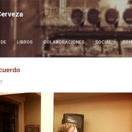
Ir al contenido principal
 Cerveza
 DE
LIBROS
COLABORACIONES
SOCIAL
CON
BIRRAIRE IN ENGLISH
ecuerdo
17