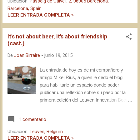
Ubicación:
Passeig de Calvell, 2, 08005 Barcelona,
los aficionados a la cerveza. En esta
Barcelona, Spain
ocasión, no obstante, me gustaría destacar
LEER ENTRADA COMPLETA »
la celebración paralela del Campeonato
Nacional de Cervezas , organizado por la
It's not about beer, it's about friendship
Associació Cultural per a la Divulgació de la
(cast.)
Cervesa Artesana a Catalunya (ACDCAC)
en colaboración con La Fira del Poblenou, de
De
Joan Birraire
-
junio 19, 2015
los compañeros de La Cervecita Nuestra de
Cada Día.
La entrada de hoy es de mi compañero y
amigo Mikel Rius, a quien le cedo el blog
para habilitarle un espacio donde poder
publicar una reflexión sobre su paso por la
primera edición del Leuven Innovation Beer
Festival. Podéis encontrar la versión original,
en catalán, en el siguiente enlace. Salut i
1 comentario
birra! " It's not about beer, it's about friendship
" *. Con estas palabras, André concluyó su
Ubicación:
Leuven, Belgium
pequeño discurso y acabó de repartir los
LEER ENTRADA COMPLETA »