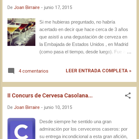
presentés com a granger. Fa poc més de
De
Joan Birraire
-
junio 17, 2015
cinc anys van decidir fer una cervesera dins
la granja familiar, amb criteris de proximitat i
Si me hubieras preguntado, no habría
sostenibilitat. L'objectiu és generar a la granja
acertado en decir que hace cerca de 3 años
tota la matèria primera necessària per fer
que asistí a una degustación de cerveza en
cervesa. Fins i tot, a nivell energètic. El
la Embajada de Estados Unidos , en Madrid
projecte es diu Hof ten Dormaal , fan unes
(como pasa el tiempo, desde luego). Fue a
cerveses increïblement bones i faries bé de...
finales del mes pasado que otro organismo
de representación, en este caso el
LEER ENTRADA COMPLETA »
4 comentarios
Consulado de Canadá , invitó a unos cuantos
elementos del sector a una pequeña charla y
prueba de cervezas de ese magnífico país,
II Concurs de Cervesa Casolana...
que tuve la suerte de visitar en 2012, un poco
antes de ese evento del que os hablaba en la
De
Joan Birraire
-
junio 10, 2015
capital. En esta ocasión, a pesar de estar a
punto de personarme en la puerta del
Desde siempre he sentido una gran
Consulado por descuido, el acto se celebró
admiración por los cerveceros caseros: por
en el hotel H10 Art Gallery , en el
su entrega incondicional a esta gran afición,