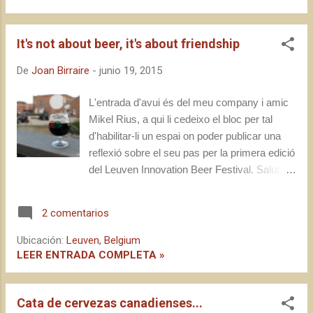
trozos de pastel. Se había guardado el
anunciarnos que era su aniversario hasta
It's not about beer, it's about friendship
entonces. Una sentida ovación y un sinfín de
abrazos fueron del todo inevitables. André es
De
Joan Birraire
-
junio 19, 2015
cervecero, aunque él preferiría que le
presentase como granjero. Hace poco más
L'entrada d'avui és del meu company i amic
de cinco años decidió hacer una cervecera
Mikel Rius, a qui li cedeixo el bloc per tal
dentro de la granja familiar, con criterios de
d'habilitar-li un espai on poder publicar una
proximidad y sostenibilidad. El objetivo es
reflexió sobre el seu pas per la primera edició
generar en la granja toda la materia prima
del Leuven Innovation Beer Festival. Salut i
necesaria para hacer cerveza. Incluso a nivel
birra! " It's not about beer, it's about friendship
energético. El proyecto se llama Hof ten
". Amb aquestes paraules, l'André va cloure
Dormaal , hacen unas ...
2 comentarios
el seu petit discurs i acabà de repartir els
trossos de pastís. S'havia guardat bé de dir
Ubicación:
Leuven, Belgium
que era el seu aniversari fins llavors. Una
LEER ENTRADA COMPLETA »
sentida ovació i una bona pila d'abraçades
van ser del tot inevitables. L'André és
Cata de cervezas canadienses...
cerveser, tot i que ell preferiria que el