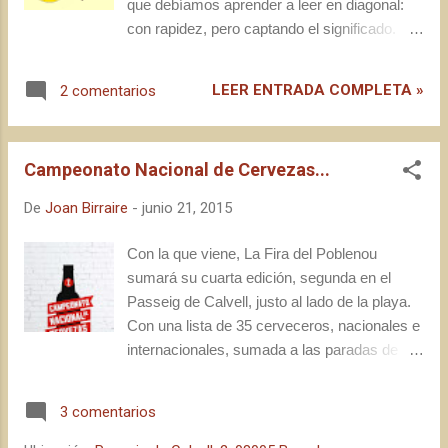
que debíamos aprender a leer en diagonal:
con rapidez, pero captando el significado.
Hoy, así de casualidad, mis ojos pasan por
encima de un mensaje de tres líneas que
LEER ENTRADA COMPLETA »
2 comentarios
aparece en mi timeline de una conocida red
social. Sin pausa en el scroll hacía abajo, mi
cerebro registra vagamente un mensaje y, en
Campeonato Nacional de Cervezas...
el proceso, me salta una alerta temprana.
Vuelvo al mensaje, que lee lo siguiente:
De
Joan Birraire
-
junio 21, 2015
"España exporta el vino más barato del
mundo. Tenemos que aprender de nuestros
Con la que viene, La Fira del Poblenou
vecinos italianos y franceses y hacer que se
sumará su cuarta edición, segunda en el
valoren nuestros productos (no es un
Passeig de Calvell, justo al lado de la playa.
problema exclusivo del mundo del vino)" .
Con una lista de 35 cerveceros, nacionales e
internacionales, sumada a las paradas de
comida y la realización de unas cuantas
actividades durante todo el fin de semana
3 comentarios
(del 3 al 5 de julio), se ha convertido sin duda
en una de las citas importantes del año para