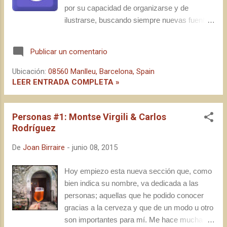
Brewxample de Barcelona. Sin casi tiempo
por su capacidad de organizarse y de
de saludar a algunos de los sospechosos
ilustrarse, buscando siempre nuevas fuentes
habituales, y en pleno proceso de
tanto de información como de inspiración. De
transpiración después de andar un par de
hecho, hace un tiempo ya escribí sobre ello
Publicar un comentario
kilómetros a temperaturas más que
en un post titulado Vivir entre fermentadores .
inapropiadas para un mes de mayo, nos
Es por eso que me siento orgulloso, un año
Ubicación:
08560 Manlleu, Barcelona, Spain
dirigimos a una sala de dimensiones
más, de colaborar con la iniciativa de la
LEER ENTRADA COMPLETA »
acotadas, con mesas y sillas bien alineadas,
Festa del Porc i la Cervesa de Manlleu y la
una pizarra al fo...
revista Cuina , que organizan la segunda
Personas #1: Montse Virgili & Carlos
edición del Concurs de Cervesa Casolana ,
Rodríguez
en el marco de la vigésimo tercera edición de
este veteranísimo evento, que lleva años
De
Joan Birraire
-
junio 08, 2015
dando voz y difusión al sector
microcervecero del país, y que el año
Hoy empiezo esta nueva sección que, como
pasado tuvo hasta 20.000 visitantes durante
bien indica su nombre, va dedicada a las
el fin de semana de su celebración.
personas; aquellas que he podido conocer
gracias a la cerveza y que de un modo u otro
son importantes para mí. Me hace mucha