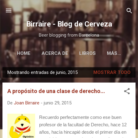
Ir al contenido principal
Birraire - Blog de Cerveza
Beer blogging from Barcelona
HOME
ACERCA DE
LIBROS
MÁS…
Mostrando entradas de junio, 2015
MOSTRAR TODO
E
n
A propósito de una clase de derecho...
t
r
De
Joan Birraire
-
junio 29, 2015
a
d
Recuerdo perfectamente como ese buen
a
profesor de la facultad de Derecho, hace 12
s
años, hacía hincapié desde el primer día en