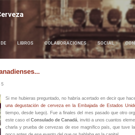
Ir al contenido principal
 Cerveza
 DE
LIBROS
COLABORACIONES
SOCIAL
CON
BIRRAIRE IN ENGLISH
anadienses...
15
Si me hubieras preguntado, no habría acertado en decir que ha
una degustación de cerveza en la Embajada de Estados Unid
tiempo, desde luego). Fue a finales del mes pasado que otro or
este caso el
Consulado de Canadá
, invitó a unos cuantos elem
charla y prueba de cervezas de ese magnífico país, que tuve la 
poco antes de ese evento del que os hablaba en la capital.