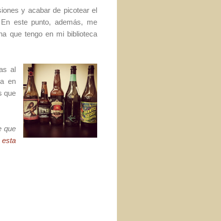
iones y acabar de picotear el
. En este punto, además, me
ina que tengo en mi biblioteca
as al
ra en
s que
e que
o
esta