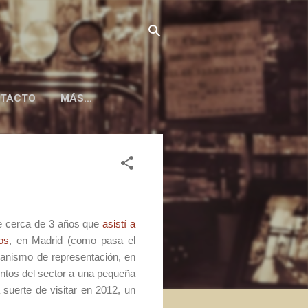
TACTO
MÁS…
ce cerca de 3 años que
asistí a
os
, en Madrid (como pasa el
ganismo de representación, en
entos del sector a una pequeña
suerte de visitar en 2012, un