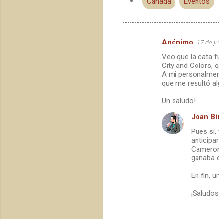
Canadá
Eventos
Anónimo
17 de ju
C
Veo que la cata f
o
City and Colors, 
m
A mi personalmen
que me resultó al
e
Un saludo!
n
t
Joan Bir
a
Pues sí,
anticipa
r
Cameron'
i
ganaba e
o
En fin, 
s
¡Saludos