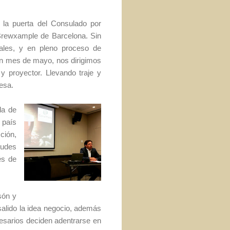
 la puerta del Consulado por
 Brewxample de Barcelona. Sin
ales, y en pleno proceso de
un mes de mayo, nos dirigimos
y proyector. Llevando traje y
esa.
da de
 país
ción,
tudes
és de
són y
salido la idea negocio, además
resarios deciden adentrarse en