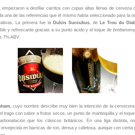
 empezaron a desfilar carritos con copas altas llenas de cerveza c
a una de las referencias que él mismo había seleccionado para la 
ativas. La primera fue la
Dulcis Succubus
, de
Le Trou du Diab
ble y refrescante gracias a su punto ácido y el toque de
brettanom
us 7% ABV.
nham
, cuyo nombre describe muy bien la intención de la cervecer
y el trago con sabor a frutos secos, un punto de mantequilla y el toq
bonatación que los clásicos británicos. En una liga distinta, n
r envejecida en barricas de ron, densa y cafetosa, aunque con cierta
cos.