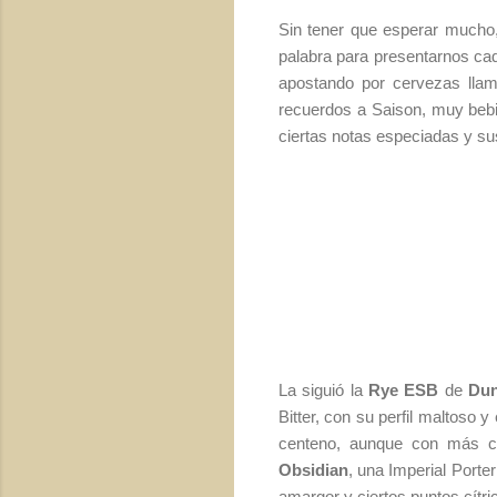
Sin tener que esperar mucho,
palabra para presentarnos cad
apostando por cervezas llam
recuerdos a Saison, muy bebi
ciertas notas especiadas y s
La siguió la
Rye ESB
de
Du
Bitter, con su perfil maltoso 
centeno, aunque con más car
Obsidian
, una Imperial Porte
amargor y ciertos puntos cítri