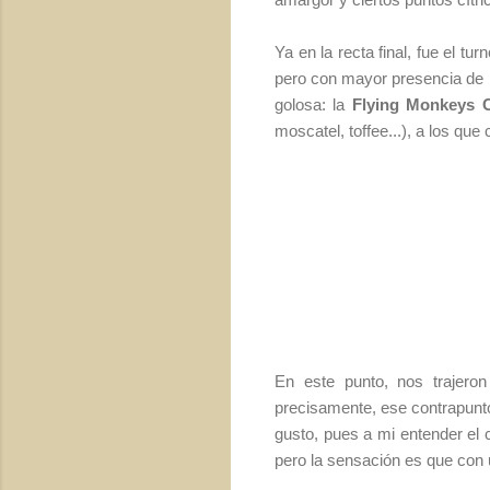
Ya en la recta final, fue el tur
pero con mayor presencia de l
golosa: la
Flying Monkeys C
moscatel, toffee...), a los qu
En este punto, nos trajer
precisamente, ese contrapunto
gusto, pues a mi entender el
pero la sensación es que con 