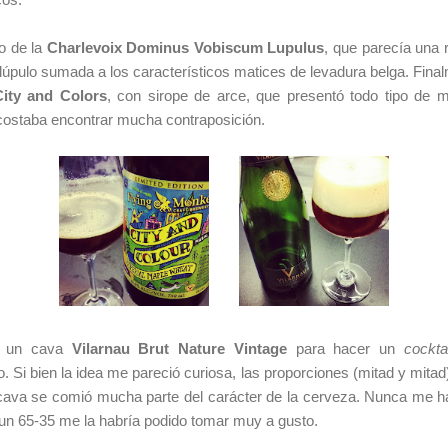
no de la
Charlevoix Dominus Vobiscum Lupulus
, que parecía una 
úpulo sumada a los característicos matices de levadura belga. Finalm
ity and Colors
, con sirope de arce, que presentó todo tipo de 
e costaba encontrar mucha contraposición.
on un cava
Vilarnau Brut Nature Vintage
para hacer un
cocktai
. Si bien la idea me pareció curiosa, las proporciones (mitad y mita
 cava se comió mucha parte del carácter de la cerveza. Nunca me h
un 65-35 me la habría podido tomar muy a gusto.