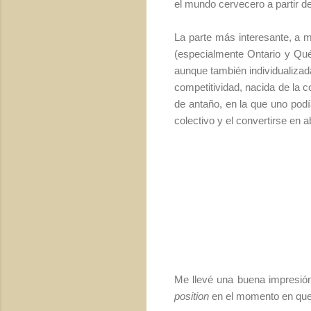
el mundo cervecero a partir de
La parte más interesante, a 
(especialmente Ontario y Qué
aunque también individualizad
competitividad, nacida de la 
de antaño, en la que uno podía
colectivo y el convertirse en
Me llevé una buena impresión.
position
en el momento en que e