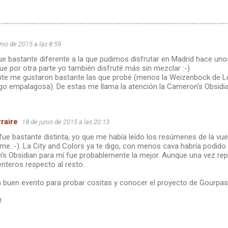
nio de 2015 a las 8:59
ue bastante diferente a la que pudimos disfrutar en Madrid hace un
que por otra parte yo también disfruté más sin mezclar :-)
te me gustaron bastante las que probé (menos la Weizenbock de Le
go empalagosa). De estas me llama la atención la Cameron's Obsidian
raire
18 de junio de 2015 a las 20:13
 fue bastante distinta, yo que me había leído los resúmenes de la vue
rme :-). La City and Colors ya te digo, con menos cava habría podido 
s Obsidian para mí fue probablemente la mejor. Aunque una vez rep
nteros respecto al resto.
un buen evento para probar cositas y conocer el proyecto de Gourpas
!