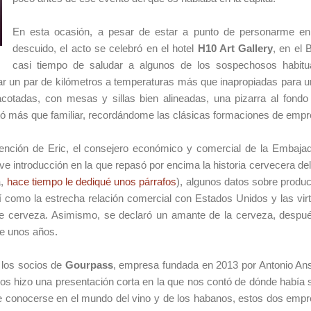
En esta ocasión, a pesar de estar a punto de personarme en
descuido, el acto se celebró en el hotel
H10 Art Gallery
, en el
casi tiempo de saludar a algunos de los sospechosos habitu
ar un par de kilómetros a temperaturas más que inapropiadas para 
otadas, con mesas y sillas bien alineadas, una pizarra al fondo 
tó más que familiar, recordándome las clásicas formaciones de empr
vención de Eric, el consejero económico y comercial de la Embaja
e introducción en la que repasó por encima la historia cervecera del
a,
hace tiempo le dediqué unos párrafos
), algunos datos sobre produc
í como la estrecha relación comercial con Estados Unidos y las vir
 de cerveza. Asimismo, se declaró un amante de la cerveza, despu
te unos años.
e los socios de
Gourpass
, empresa fundada en 2013 por Antonio An
os hizo una presentación corta en la que nos contó de dónde había 
De conocerse en el mundo del vino y de los habanos, estos dos emp