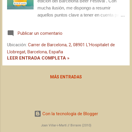
edición del Barcelona Beer Festival . Con
mucha ilusión, me dispongo a resumir
aquellos puntos clave a tener en cuenta para
disfrutar del Festival en su plenitud, sea la
primera o la octava vez que te acercas a
Publicar un comentario
esta gran celebración de la cerveza como
bebida y elemento cultural.
Ubicación:
Carrer de Barcelona, 2, 08901 L'Hospitalet de
Llobregat, Barcelona, España
LEER ENTRADA COMPLETA »
MÁS ENTRADAS
Con la tecnología de Blogger
Joan Villar-i-Martí // Birraire (2010)