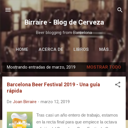
Ir al contenido principal
Birraire - Blog de Cerveza
Beer blogging from Barcelona
HOME
ACERCA DE
LIBROS
MÁS…
Mostrando entradas de marzo, 2019
MOSTRAR TODO
E
n
Barcelona Beer Festival 2019 - Una guía
t
rápida
r
a
De
Joan Birraire
-
marzo 12, 2019
d
a
Tras casi un año entero de trabajo, estamos
en la recta final para que empiece la octava
s