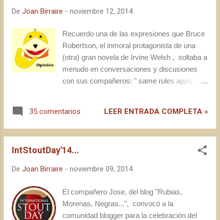
#FFdA (sexta convocatoria esta misma
De
Joan Birraire
-
noviembre 12, 2014
semana), el #MBC de Lúpuloadicto, #LNMO
del Observatorio o el #IntStoutDay
Recuerdo una de las expresiones que Bruce
promovido por Rubias, Morenas, Negras...,
Robertson, el inmoral protagonista de una
que han emulado el espíritu de las entradas
(otra) gran novela de Irvine Welsh , soltaba a
participativas. Antes de entrar al trapo, me
menudo en conversaciones y discusiones
gustaría unirme a otros compañeros y hacer
con sus compañeros: " same rules apply ".
una micro-protesta con el título de este post ,
El presente post se inspira en un intenso
reivindicando la historia de La Ronda, de sus
intercambio de impresiones que ha tenido
LEER ENTRADA COMPLETA »
35 comentarios
creadores y de sus contribuidores en las 26
lugar en las redes sociales durante esta
anteriores aportaciones; es por eso que, si
semana, aunque cabe decir que llevaba
estamos hablando de "resucitar" o
tiempo con ganas y motivación para escribir
"recuperar...
IntStoutDay'14...
algo similar a lo que sigue. Efectivamente,
hoy el tema son los blogs y los bloggers
De
Joan Birraire
-
noviembre 09, 2014
cerveceros, pero también todos los demás
intervinientes del panorama cervecero.
El compañero Jose, del blog "Rubias,
Morenas, Negras...", convocó a la
comunidad blogger para la celebración del