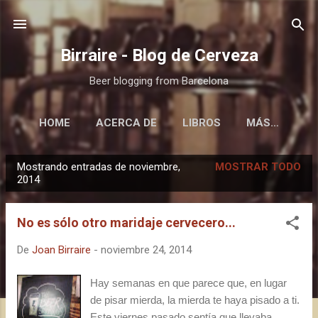
Ir al contenido principal
Birraire - Blog de Cerveza
Beer blogging from Barcelona
HOME
ACERCA DE
LIBROS
MÁS…
Mostrando entradas de noviembre,
MOSTRAR TODO
E
2014
n
t
No es sólo otro maridaje cervecero...
r
a
De
Joan Birraire
-
noviembre 24, 2014
d
Hay semanas en que parece que, en lugar
a
de pisar mierda, la mierda te haya pisado a ti.
s
Este viernes pasado sentía que llevaba