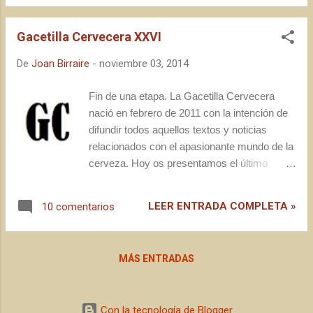
La convocatoria actual la plantean Brian y
Maria, de The Roaming Pint , que nos invitan
Gacetilla Cervecera XXVI
a hablar sobre los viajes cerveceros. Antes
de dar respuesta a las varias preguntas
De
Joan Birraire
-
noviembre 03, 2014
formuladas por los convocantes de esta 93ª
sesión, me gustaría hacer una puntualización
Fin de una etapa. La Gacetilla Cervecera
terminológica. Por desgracia, mi liquidez y
nació en febrero de 2011 con la intención de
disponibilidad horaria me impiden viajar tanto
difundir todos aquellos textos y noticias
como querría, y siendo un hombre felizmente
relacionados con el apasionante mundo de la
casado con una fantástica mujer que sólo
cerveza. Hoy os presentamos el último
tiene tolerancia y cierto agrado por la cerveza
ejemplar, el número 26, casi cuatro años
(léase, ni se acerca a la frontera de ser geek
después. La falta de tiempo y de ideas para
LEER ENTRADA COMPLETA »
10 comentarios
cervecera... por suerte) no he tenido ocasión
renovar la publicación nos han llevado a
(ni narices) de montarme un "viaje
tomar esta decisión, que nos permitirá
cervecero" en su acepción más ...
centrar los ratos libres en otros proyectos
MÁS ENTRADAS
personales y profesionales, muchos de ellos,
no lo dudéis, en relación a la cerveza. Para
mí, personalmente, la Gacetilla fue el punto
Con la tecnología de Blogger