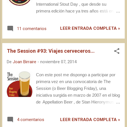
International Stout Day , que desde su
primera edición hace ya tres años está en la
agenda de la comunidad cervecera
internacional. Aunque no me queda muy
LEER ENTRADA COMPLETA »
11 comentarios
claro el objetivo que se persigue, en la web
oficial del evento , cabe destacar el notable
seguimiento que tiene alrededor del globo,
The Session #93: Viajes cerveceros...
con la involucración no sólo de una multitud
de geeks , sino también de varios
De
Joan Birraire
-
noviembre 07, 2014
establecimientos e incluso de algunas
notables cerveceras como Dogfish Head,
Con este post me dispongo a participar por
Founders, Bison o Guinness. Para nuestra
primera vez en una convocatoria de The
convocatoria, no obstante, Jose sí nos dejó
Session (o Beer Blogging Friday), una
claras las pautas de participación, que
iniciativa surgida en marzo de 2007 en el blog
permitía cierta flexibilidad de calendario para
de Appellation Beer , de Stan Hieronymus,
que se pudiera celebrar durante el fin de
con la que un blogger cervecero concreto
semana, y no forzosamente el jueves día 6
convoca a los demás a escribir sobre un
LEER ENTRADA COMPLETA »
4 comentarios
de noviembre. Pero vayamos al trapo.
mismo tema el primer viernes de cada mes.