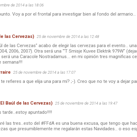
embre de 2014 a las 18:06
to. Voy a por el frontal para investigar bien al fondo del armario...
de las Cervezas)
25 de noviembre de 2014 a las 12:48
úl de las Cervezas" acabo de elegir las cervezas para el evento... un
004, 2006, 2007). Otra será una "'T Smisje Kuvee Elektrik 979W" (deja
a será una Caracole Nostradamus.... en mi opinión tres magnificas 
de semana!!!
raire
25 de noviembre de 2014 a las 17:07
 te refieres a que elija una para mí? ;-). Creo que no te voy a dejar part
(El Baúl de las Cervezas)
25 de noviembre de 2014 a las 19:47
s tarde...estoy apuntado!!!!
é las tres...esto del #FFdA es una buena excusa, que tengo que hac
ezas que presumiblemente me regalarán estas Navidades... o eso esp