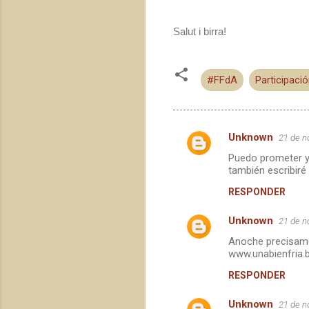
Salut i birra!
#FFdA
Participaci
Unknown
21 de n
C
Puedo prometer y 
o
también escribiré
m
RESPONDER
e
Unknown
n
21 de n
t
Anoche precisamen
www.unabienfria.
a
RESPONDER
r
i
Unknown
21 de n