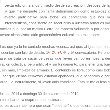
Sexta edición, 2 años y medio desde su creación, después de la 
la que me desperté con tanta determinación como estupidez c
evento participativo para todos los cerveceros que nos
internetísticos, consistente en sacar brillo a nuestros armarios 
otellas que, por un motivo u otro, de manera voluntaria o por desc
nuestro
alcoholismo
afán gastronómico-cultural en otros caldos.
es que ya lo he contado muchas veces... así que, al igual que en a
 cuentan con lujo de detalle:
1ª
,
2ª
,
3ª
,
4ª
y
5ª
convocatoria. Pero si
frase: se trata de sacar cervezas que lleven tiempo en nuestra des
ación colectiva, pero artificial y sin fundamento, para tener una bu
, sin más, limpieza de armario. El contenido es libre, como casi todo
el por qué dichas cervezas estaban apartadas, que beneficios o per
rda... o, naturalmente, si llevan anís estrellado. Esto último quizás 
mbre de 2014 a domingo 30 de noviembre de 2014.
o en el bar de la esquina; ande quieran.
les parezcan, siempre que sean "fonderas" o que quieran sabotear