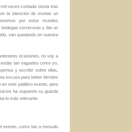
mil-veces-contada siesta tras
on la intención de montar un
 movemos por estos mundos
y/o bodegas cerveceras y dar un
uido, van quedando en nuestra
nteriores ocasiones, os voy a
 estáis tan vaguetes como yo,
pensa y escribir sobre ellas,
ena excusa para beber birrotes
 en este patillero evento, pero
juicios ha supuesto su guarda
sea lo más relevante.
 el evento, como tan a menudo