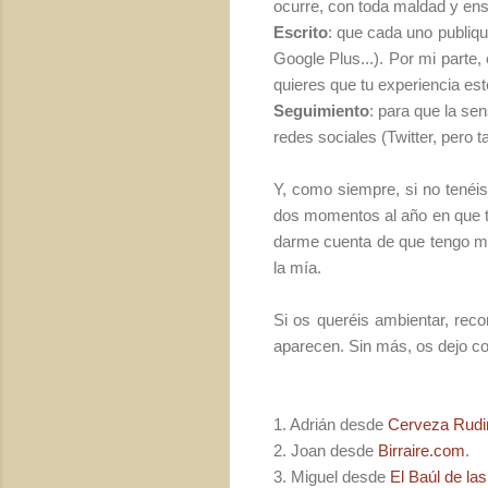
ocurre, con toda maldad y ens
Escrito
: que cada uno publiqu
Google Plus...). Por mi parte,
quieres que tu experiencia est
Seguimiento
: para que la se
redes sociales (Twitter, pero
Y, como siempre, si no tenéis
dos momentos al año en que te
darme cuenta de que tengo m
la mía.
Si os queréis ambientar, rec
aparecen. Sin más, os dejo con 
1. Adrián desde
Cerveza Rudi
2. Joan desde
Birraire.com
.
3. Miguel desde
El Baúl de la