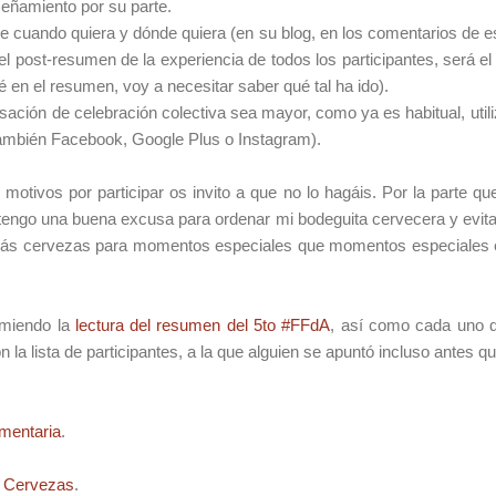
eñamiento por su parte.
e cuando quiera y dónde quiera (en su blog, en los comentarios de es
 el post-resumen de la experiencia de todos los participantes, será el 
é en el resumen, voy a necesitar saber qué tal ha ido).
nsación de celebración colectiva sea mayor, como ya es habitual, uti
 también Facebook, Google Plus o Instagram).
 motivos por participar os invito a que no lo hagáis. Por la parte q
ngo una buena excusa para ordenar mi bodeguita cervecera y evitar 
ás cervezas para momentos especiales que momentos especiales en
omiendo la
lectura del resumen del 5to #FFdA
, así como cada uno d
la lista de participantes, a la que alguien se apuntó incluso antes qu
mentaria
.
s Cervezas
.