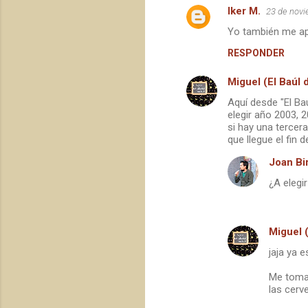
Iker M.
23 de novi
Yo también me apun
RESPONDER
Miguel (El Baúl 
Aquí desde "El Ba
elegir año 2003, 2
si hay una tercer
que llegue el fin 
Joan Bir
¿A elegir
Miguel 
jaja ya e
Me tomar
las cerv