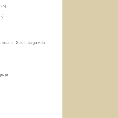
vo).
;)
na... Salut i llarga vida
, je...