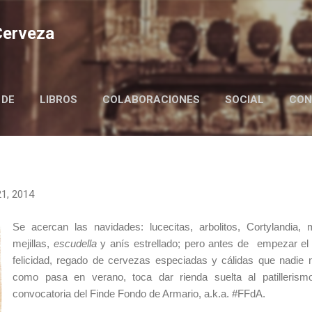
Ir al contenido principal
 Cerveza
 DE
LIBROS
COLABORACIONES
SOCIAL
CON
BIRRAIRE IN ENGLISH
1, 2014
Se acercan las navidades: lucecitas, arbolitos, Cortylandia, 
mejillas,
escudella
y anís estrellado; pero antes de empezar e
felicidad, regado de cervezas especiadas y cálidas que nadie 
como pasa en verano, toca dar rienda suelta al patillerism
convocatoria del Finde Fondo de Armario, a.k.a. #FFdA.