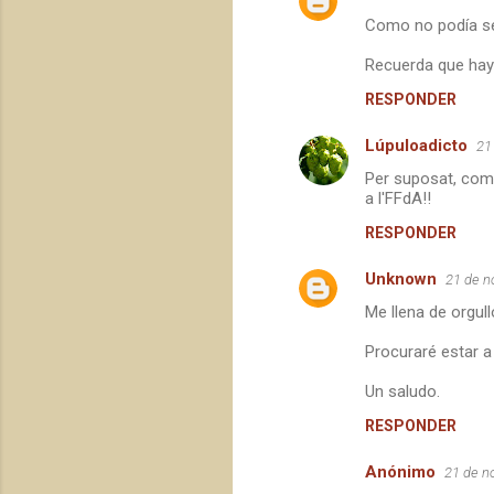
o
Como no podía ser
s
Recuerda que hay 
RESPONDER
Lúpuloadicto
21
Per suposat, comp
a l'FFdA!!
RESPONDER
Unknown
21 de n
Me llena de orgull
Procuraré estar a l
Un saludo.
RESPONDER
Anónimo
21 de n