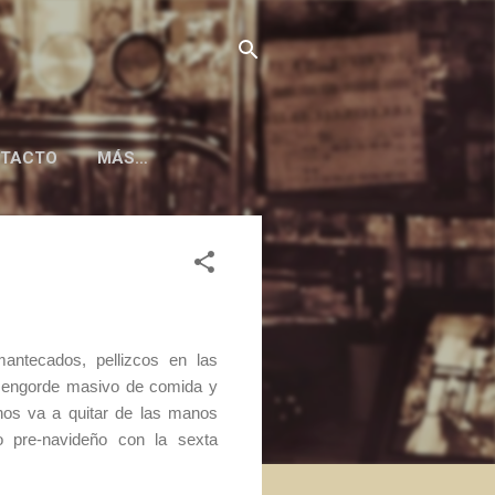
TACTO
MÁS…
mantecados, pellizcos en las
l engorde masivo de comida y
nos va a quitar de las manos
o pre-navideño con la sexta