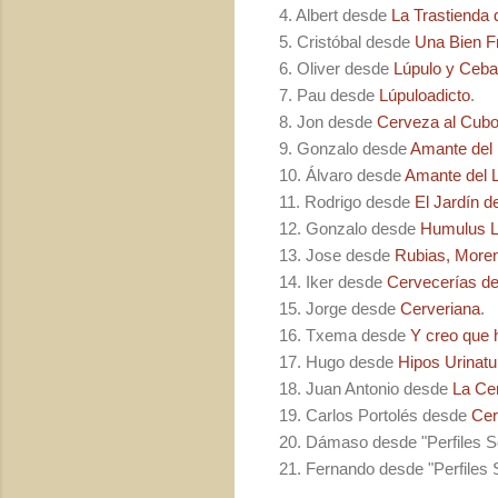
4. Albert desde
La Trastienda
5. Cristóbal desde
Una Bien F
6. Oliver desde
Lúpulo y Ceb
7. Pau desde
Lúpuloadicto
.
8. Jon desde
Cerveza al Cub
9. Gonzalo desde
Amante del 
10. Álvaro desde
Amante del 
11. Rodrigo desde
El Jardín d
12. Gonzalo desde
Humulus L
13. Jose desde
Rubias, More
14. Iker desde
Cervecerías d
15. Jorge desde
Cerveriana
.
16. Txema desde
Y creo que 
17. Hugo desde
Hipos Urinat
18. Juan Antonio desde
La Ce
19. Carlos Portolés desde
Cer
20. Dámaso desde "Perfiles So
21. Fernando desde "Perfiles 