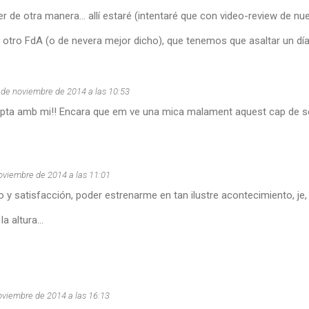
 de otra manera... allí estaré (intentaré que con video-review de nue
otro FdA (o de nevera mejor dicho), que tenemos que asaltar un día 
 de noviembre de 2014 a las 10:53
ta amb mi!! Encara que em ve una mica malament aquest cap de setma
oviembre de 2014 a las 11:01
o y satisfacción, poder estrenarme en tan ilustre acontecimiento, je, je
a altura...
oviembre de 2014 a las 16:13