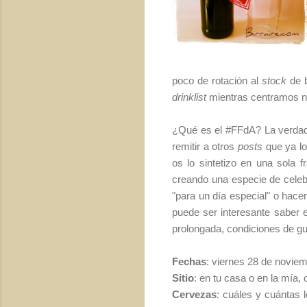
poco de rotación al
stock
de b
drinklist
mientras centramos 
¿Qué es el #FFdA? La verdad 
remitir a otros
posts
que ya lo
os lo sintetizo en una sola 
creando una especie de celebr
"para un día especial" o hacer
puede ser interesante saber 
prolongada, condiciones de gua
Fechas
: viernes 28 de novie
Sitio
: en tu casa o en la mía, 
Cervezas
: cuáles y cuántas 