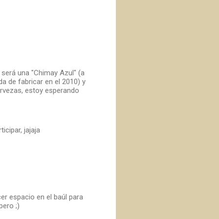
a será una "Chimay Azul" (a
da de fabricar en el 2010) y
cervezas, estoy esperando
icipar, jajaja
er espacio en el baúl para
ero ;)