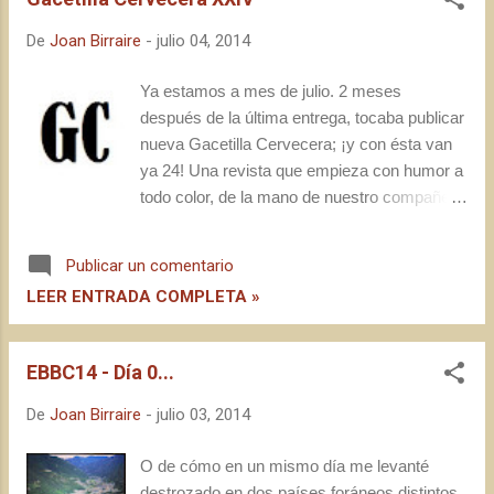
comprobar como de 2 años hacía aquí
ustedes indican en todos los envases de sus
De
Joan Birraire
-
julio 04, 2014
productos que el 100% de los ingredientes
utilizados son de origen natural: hay que
Ya estamos a mes de julio. 2 meses
dejarlo claro; en este mundo siempre hay
después de la última entrega, tocaba publicar
gente dispuesta a criticar sin argumentos
nueva Gacetilla Cervecera; ¡y con ésta van
sólidos ni conocimiento de causa.
ya 24! Una revista que empieza con humor a
todo color, de la mano de nuestro compañero
ilustrador Pedro Gómez . Además,
entrevistamos a Mike Murphy , de la Lervig
Publicar un comentario
Aktiebryggeri, que nos cuenta detalles sobre
LEER ENTRADA COMPLETA »
su carrera como cervecero y da su visión
sobre la cerveza aquí en nuestro país. Es
por ello que en la Editorial damos un breve
EBBC14 - Día 0...
repaso a la situación nuestro panorama
cervecero y las oportunidades que nos
De
Joan Birraire
-
julio 03, 2014
brinda el contacto con personas y
profesionales de otros países.
O de cómo en un mismo día me levanté
destrozado en dos países foráneos distintos.