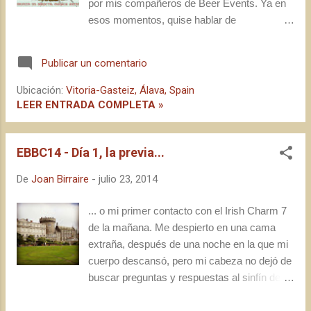
por mis compañeros de Beer Events. Ya en
esos momentos, quise hablar de
"Precedente" , entendiendo que con la
celebración del BirraSo se estaba dando un
Publicar un comentario
primer paso hacia un horizonte en que la
oferta musical alternativa iría acompañada de
Ubicación:
Vitoria-Gasteiz, Álava, Spain
cervezas igualmente alternativas y, desde
LEER ENTRADA COMPLETA »
entonces, con distintos formatos y matices,
ha habido otras celebraciones que han
EBBC14 - Día 1, la previa...
apostado por las sinergias entre cerveza y
música (se me ocurren así a bote pronto, el
De
Joan Birraire
-
julio 23, 2014
Jazz & Beer de Cornellà, que en breve
celebrará su segunda edición; o el PIVO,
... o mi primer contacto con el Irish Charm 7
celebrado en la Sala KGB en noviembre del
de la mañana. Me despierto en una cama
año pasado). Con el nombre traducido del
extraña, después de una noche en la que mi
festival en el que se inspira, pero con nuevo
cuerpo descansó, pero mi cabeza no dejó de
emplazamiento, aparece por tierras vascas
buscar preguntas y respuestas al sinfín de
el Birra Zuzenean . La ciudad elegida para
estímulos al que había estado y seguía
albergar el festival es Vitoria-Gasteiz,
estando expuesto en esa última semana de