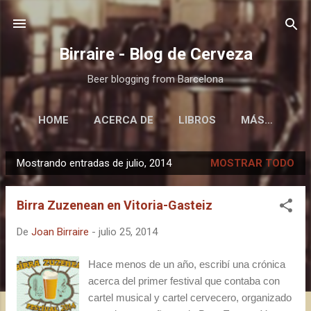
Ir al contenido principal
Birraire - Blog de Cerveza
Beer blogging from Barcelona
HOME
ACERCA DE
LIBROS
MÁS…
Mostrando entradas de julio, 2014
MOSTRAR TODO
E
n
Birra Zuzenean en Vitoria-Gasteiz
t
r
De
Joan Birraire
-
julio 25, 2014
a
d
Hace menos de un año, escribí una crónica
a
acerca del primer festival que contaba con
s
cartel musical y cartel cervecero, organizado