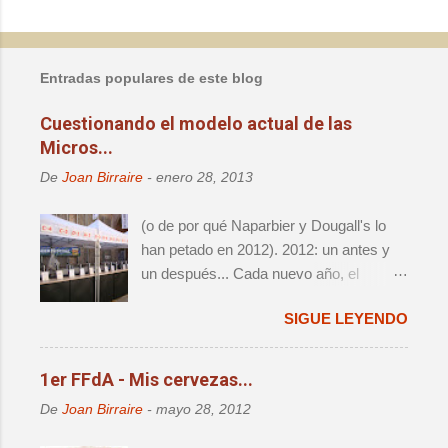
n
t
a
Entradas populares de este blog
r
i
Cuestionando el modelo actual de las
o
Micros...
s
De
Joan Birraire
-
enero 28, 2013
(o de por qué Naparbier y Dougall's lo
han petado en 2012). 2012: un antes y
un después... Cada nuevo año, el
panorama cervecero local da un nuevo
SIGUE LEYENDO
vuelco, y lo que hasta aquel momento
era válido e indiscutido, de repente
parece por lo menos debatible. Y es que
1er FFdA - Mis cervezas...
año tras año, nos da la sensación de
De
Joan Birraire
-
mayo 28, 2012
que acabamos de vivir el destape
definitivo, sólo para darnos cuenta que al