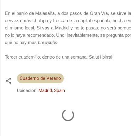
En el barrio de Malasaña, a dos pasos de Gran Vía, se sirve la
cerveza más chulapa y fresca de la capital española; hecha en
el mismo local. Si vas a Madrid y no te pasas, no será porque
no lo haya recomendado. Uno, inevitablemente, se pregunta por
qué no hay más
brewpubs
.
Tercer cuadernillo, dentro de una semana. Salut i birra!
Cuaderno de Verano
Ubicación:
Madrid, Spain
C
o
m
e