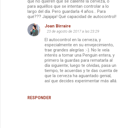
que no quieren que se caliente la cerveza, o
m
para aquéllos que se intentan controlar a lo
largo del día. Pero guardarla 4 años... Para
e
qué??? Jajajaja! Qué capacidad de autocontrol!
n
Joan Birraire
t
23 de agosto de 2017 a las 23:29
a
El autocontrol en la cerveza, y
especialmente en su envejecimiento,
r
trae grandes alegrías :-). No le veía
i
interés a tomar una Penguin entera, y
primero la guardas para rematarla al
o
día siguiente; luego te olvidas, pasa un
s
tiempo, te acuerdas y te das cuenta de
que la cerveza ha aguantado genial,
así que decides experimentar más allá.
RESPONDER