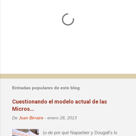
P
u
b
l
Entradas populares de este blog
i
c
Cuestionando el modelo actual de las
a
Micros...
r
u
De
Joan Birraire
-
enero 28, 2013
n
c
o
(o de por qué Naparbier y Dougall's lo