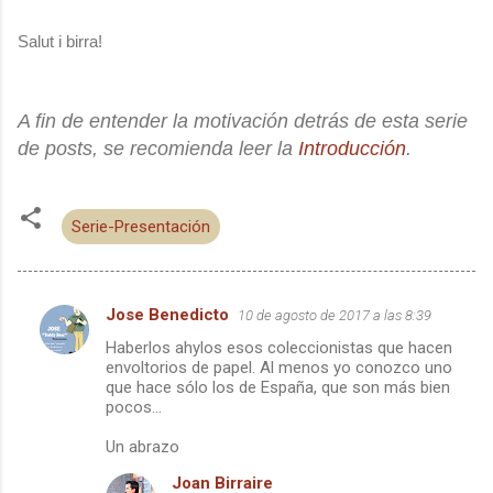
Salut i birra!
A fin de entender la motivación detrás de esta serie
de posts, se recomienda leer la
Introducción
.
Serie-Presentación
Jose Benedicto
10 de agosto de 2017 a las 8:39
C
Haberlos ahylos esos coleccionistas que hacen
o
envoltorios de papel. Al menos yo conozco uno
m
que hace sólo los de España, que son más bien
pocos...
e
Un abrazo
n
t
Joan Birraire