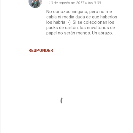
10 de agosto de 2017 a las 9:09
a
No conozco ninguno, pero no me
r
cabía ni media duda de que haberlos
i
los habría :-). Si se coleccionan los
packs de cartón, los envoltorios de
o
papel no serán menos. Un abrazo.
s
RESPONDER