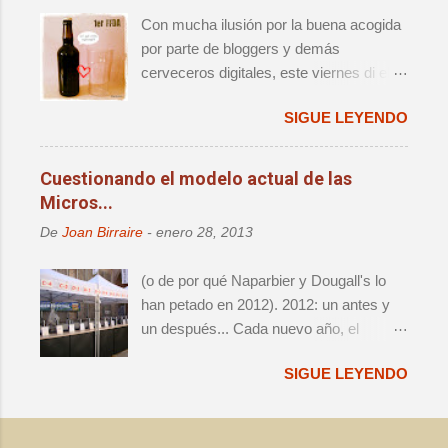
reagrupación de las distintas iniciativas
Con mucha ilusión por la buena acogida
que han aparecido alrededor del festival
por parte de bloggers y demás
- i.e. Challenge e Innbrew –.
cerveceros digitales, este viernes di el
Ingredientes, todos ellos, que hacían que
pistoletazo de salida al primer Finde
no se tratara de una mera edición más.
SIGUE LEYENDO
Fondo de Armario (FFdA), una iniciativa
que, como ya se ha contado
anteriormente, busca hacer un favor a
Cuestionando el modelo actual de las
todos los cerveceros creando una
Micros...
ficción de celebración para sacar
De
Joan Birraire
-
enero 28, 2013
buenas botellas que vamos acumulando
en el FdA. Se trata, al fin y al cabo, de
(o de por qué Naparbier y Dougall's lo
tener una excusa para celebrar algo y
han petado en 2012). 2012: un antes y
degustar cervezas de las que no
un después... Cada nuevo año, el
queremos consumir en el día a día por
panorama cervecero local da un nuevo
tratarse, a nuestro juicio, de cervezas
SIGUE LEYENDO
vuelco, y lo que hasta aquel momento
especiales. En el anterior post os
era válido e indiscutido, de repente
presenté mis cervezas elegidas,
parece por lo menos debatible. Y es que
además de dejaros con la incógnita de