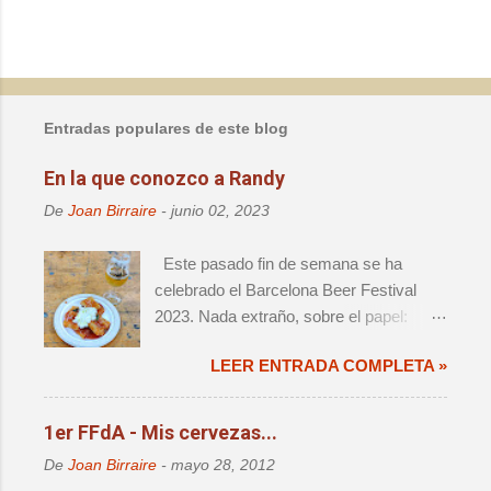
P
u
b
l
Entradas populares de este blog
i
c
En la que conozco a Randy
a
r
De
Joan Birraire
-
junio 02, 2023
u
n
Este pasado fin de semana se ha
c
o
celebrado el Barcelona Beer Festival
m
2023. Nada extraño, sobre el papel:
e
decimoprimera edición de un evento de
n
t
LEER ENTRADA COMPLETA »
magnitud, que ya forma parte del
a
calendario anual de actos relevantes. El
r
cambio de sede significaba un retorno a
i
1er FFdA - Mis cervezas...
o
la ciudad que fue origen de la cerveza
De
Joan Birraire
-
mayo 28, 2012
artesana en este país, así como una