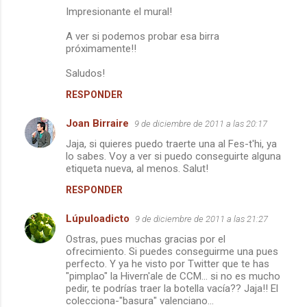
Impresionante el mural!
e
A ver si podemos probar esa birra
n
próximamente!!
t
Saludos!
a
r
RESPONDER
i
Joan Birraire
9 de diciembre de 2011 a las 20:17
o
Jaja, si quieres puedo traerte una al Fes-t'hi, ya
s
lo sabes. Voy a ver si puedo conseguirte alguna
etiqueta nueva, al menos. Salut!
RESPONDER
Lúpuloadicto
9 de diciembre de 2011 a las 21:27
Ostras, pues muchas gracias por el
ofrecimiento. Si puedes conseguirme una pues
perfecto. Y ya he visto por Twitter que te has
"pimplao" la Hivern'ale de CCM... si no es mucho
pedir, te podrías traer la botella vacía?? Jaja!! El
colecciona-"basura" valenciano...