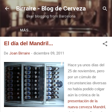
Ir al contenido principal
Birraire - Blog de Cerveza
Beer blogging from Barcelona
MÁS…
El día del Mandril...
De
Joan Birraire
-
diciembre 09, 2011
Hace ya unos días del
25 de noviembre, pero
por un cúmulo de
circunstancias diversas
no había podido colgar
aún la crónica de la
presentación de la
nueva cerveza Mandril
,