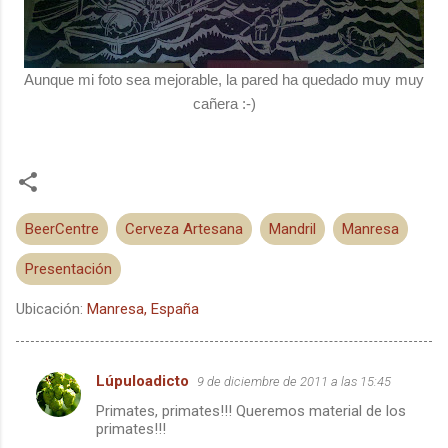
Aunque mi foto sea mejorable, la pared ha quedado muy muy
cañera :-)
BeerCentre
Cerveza Artesana
Mandril
Manresa
Presentación
Ubicación:
Manresa, España
Lúpuloadicto
9 de diciembre de 2011 a las 15:45
C
Primates, primates!!! Queremos material de los
o
primates!!!
m