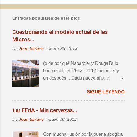
P
u
b
l
Entradas populares de este blog
i
c
Cuestionando el modelo actual de las
a
Micros...
r
u
De
Joan Birraire
-
enero 28, 2013
n
c
o
(o de por qué Naparbier y Dougall's lo
m
han petado en 2012). 2012: un antes y
e
un después... Cada nuevo año, el
n
t
panorama cervecero local da un nuevo
a
SIGUE LEYENDO
vuelco, y lo que hasta aquel momento
r
era válido e indiscutido, de repente
i
o
parece por lo menos debatible. Y es que
1er FFdA - Mis cervezas...
año tras año, nos da la sensación de
De
Joan Birraire
-
mayo 28, 2012
que acabamos de vivir el destape
definitivo, sólo para darnos cuenta que al
Con mucha ilusión por la buena acogida
cabo de 12 meses vamos a volver a