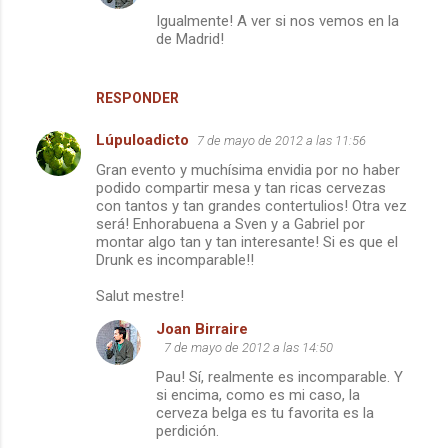
n
Igualmente! A ver si nos vemos en la
de Madrid!
t
a
r
RESPONDER
i
Lúpuloadicto
7 de mayo de 2012 a las 11:56
o
Gran evento y muchísima envidia por no haber
s
podido compartir mesa y tan ricas cervezas
con tantos y tan grandes contertulios! Otra vez
será! Enhorabuena a Sven y a Gabriel por
montar algo tan y tan interesante! Si es que el
Drunk es incomparable!!
Salut mestre!
Joan Birraire
7 de mayo de 2012 a las 14:50
Pau! Sí, realmente es incomparable. Y
si encima, como es mi caso, la
cerveza belga es tu favorita es la
perdición.