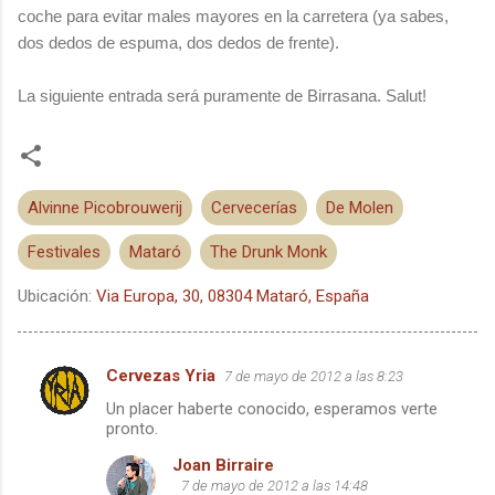
coche para evitar males mayores en la carretera (ya sabes,
dos dedos de espuma, dos dedos de frente).
La siguiente entrada será puramente de Birrasana. Salut!
Alvinne Picobrouwerij
Cervecerías
De Molen
Festivales
Mataró
The Drunk Monk
Ubicación:
Via Europa, 30, 08304 Mataró, España
Cervezas Yria
7 de mayo de 2012 a las 8:23
C
Un placer haberte conocido, esperamos verte
o
pronto.
m
Joan Birraire
e
7 de mayo de 2012 a las 14:48