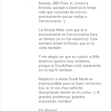
Buenas JAB! Pues sí, conocí a
Ernesto, aunque a David ya le tengo
más que conocido de mis no-
precisamente-pocas visitas a
Cervezorama :-).
La Struise Witte creo que la vi
precisamente en Cervezorama hace
un tiempo (si no me equivoco). Esta
semana tenían la Rosse, que es la
ostia también.
Y me alegra ver que en cuanto a IPAs
tenemos gustos muy similares,
porque la Vuur&Vlam está claramente
en mi top10 también.
Respecto a visitar Drunk Monk es
imprescindible para un buen cervecero.
Eso sí, te veo muy señorito
descartando dormir en el coche ;-). A
grandes problemas, grandes
soluciones, hombre!
¡Un abrazo!