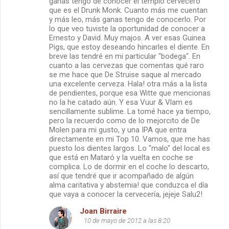
ganas tengo de conocer el templo cervecero
que es el Drunk Monk. Cuanto más me cuentan
y más leo, más ganas tengo de conocerlo. Por
lo que veo tuviste la oportunidad de conocer a
Ernesto y David. Muy majos. A ver esas Guinea
Pigs, que estoy deseando hincarles el diente. En
breve las tendré en mi particular "bodega". En
cuanto a las cervezas que comentas qué raro
se me hace que De Struise saque al mercado
una excelente cerveza. Hala! otra más a la lista
de pendientes, porque esa Witte que mencionas
no la he catado aún. Y esa Vuur & Vlam es
sencillamente sublime. La tomé hace ya tiempo,
pero la recuerdo como de lo mejorcito de De
Molen para mi gusto, y una IPA que entra
directamente en mi Top 10. Vamos, que me has
puesto los dientes largos. Lo "malo" del local es
que está en Mataró y la vuelta en coche se
complica. Lo de dormir en el coche lo descarto,
así que tendré que ir acompañado de algún
alma caritativa y abstemia! que conduzca el día
que vaya a conocer la cervecería, jejeje Salu2!
Joan Birraire
10 de mayo de 2012 a las 8:20