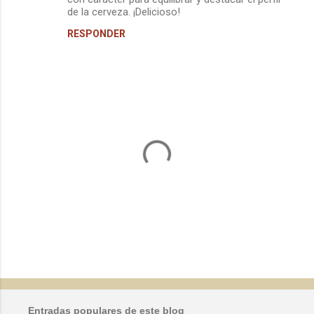
de la cerveza. ¡Delicioso!
RESPONDER
P
u
b
l
Entradas populares de este blog