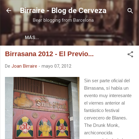
Ir al contenido principal
Birraire - Blog de Cerveza
Beer blogging from Barcelona
MÁS…
Birrasana 2012 - El Previo...
De
Joan Birraire
-
mayo 07, 2012
Sin ser parte oficial del
Birrasana, sí había un
evento muy interesante
el viernes anterior al
fantástico festival
cervecero de Blanes.
The Drunk Monk,
archiconocida