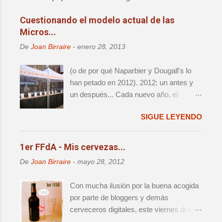
i
c
Cuestionando el modelo actual de las
a
Micros...
r
u
De
Joan Birraire
-
enero 28, 2013
n
c
o
(o de por qué Naparbier y Dougall's lo
m
han petado en 2012). 2012: un antes y
e
un después... Cada nuevo año, el
n
t
panorama cervecero local da un nuevo
a
SIGUE LEYENDO
vuelco, y lo que hasta aquel momento
r
era válido e indiscutido, de repente
i
o
parece por lo menos debatible. Y es que
1er FFdA - Mis cervezas...
año tras año, nos da la sensación de
De
Joan Birraire
-
mayo 28, 2012
que acabamos de vivir el destape
definitivo, sólo para darnos cuenta que al
Con mucha ilusión por la buena acogida
cabo de 12 meses vamos a volver a
por parte de bloggers y demás
pensar exactamente lo mismo. No
cerveceros digitales, este viernes di el
obstante, voy a mojarme y afirmaré que
pistoletazo de salida al primer Finde