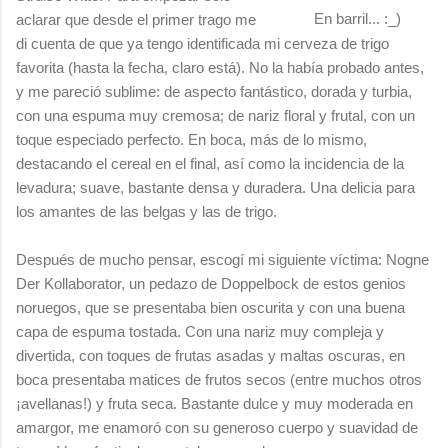
En barril... :_)
aclarar que desde el primer trago me
di cuenta de que ya tengo identificada mi cerveza de trigo
favorita (hasta la fecha, claro está). No la había probado antes,
y me pareció sublime: de aspecto fantástico, dorada y turbia,
con una espuma muy cremosa; de nariz floral y frutal, con un
toque especiado perfecto. En boca, más de lo mismo,
destacando el cereal en el final, así como la incidencia de la
levadura; suave, bastante densa y duradera. Una delicia para
los amantes de las belgas y las de trigo.
Después de mucho pensar, escogí mi siguiente víctima: Nogne
Der Kollaborator, un pedazo de Doppelbock de estos genios
noruegos, que se presentaba bien oscurita y con una buena
capa de espuma tostada. Con una nariz muy compleja y
divertida, con toques de frutas asadas y maltas oscuras, en
boca presentaba matices de frutos secos (entre muchos otros
¡avellanas!) y fruta seca. Bastante dulce y muy moderada en
amargor, me enamoró con su generoso cuerpo y suavidad de