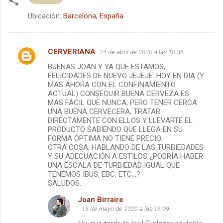
Ubicación:
Barcelona, España
CERVERIANA
24 de abril de 2020 a las 10:36
C
BUENAS JOAN Y YA QUE ESTAMOS,
o
FELICIDADES DE NUEVO JEJEJE. HOY EN DIA (Y
m
MAS AHORA CON EL CONFINAMIENTO
ACTUAL) CONSEGUIR BUENA CERVEZA ES
e
MAS FÁCIL QUE NUNCA, PERO TENER CERCA
UNA BUENA CERVECERA, TRATAR
n
DIRECTAMENTE CON ELLOS Y LLEVARTE EL
t
PRODUCTO SABIENDO QUE LLEGA EN SU
FORMA ÓPTIMA NO TIENE PRECIO.
a
OTRA COSA, HABLANDO DE LAS TURBIEDADES
r
Y SU ADECUACIÓN A ESTILOS ¿PODRÍA HABER
UNA ESCALA DE TURBIEDAD IGUAL QUE
i
TENEMOS IBUS, EBC, ETC...?
o
SALUDOS.
s
Joan Birraire
15 de mayo de 2020 a las 16:09