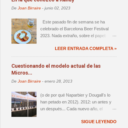
a
r
De
Joan Birraire
-
junio 02, 2023
u
n
Este pasado fin de semana se ha
c
o
celebrado el Barcelona Beer Festival
m
2023. Nada extraño, sobre el papel:
e
decimoprimera edición de un evento de
n
t
LEER ENTRADA COMPLETA »
magnitud, que ya forma parte del
a
calendario anual de actos relevantes. El
r
cambio de sede significaba un retorno a
i
Cuestionando el modelo actual de las
o
la ciudad que fue origen de la cerveza
Micros...
artesana en este país, así como una
De
Joan Birraire
-
enero 28, 2013
reagrupación de las distintas iniciativas
que han aparecido alrededor del festival
(o de por qué Naparbier y Dougall's lo
- i.e. Challenge e Innbrew –.
han petado en 2012). 2012: un antes y
Ingredientes, todos ellos, que hacían que
un después... Cada nuevo año, el
no se tratara de una mera edición más.
panorama cervecero local da un nuevo
SIGUE LEYENDO
vuelco, y lo que hasta aquel momento