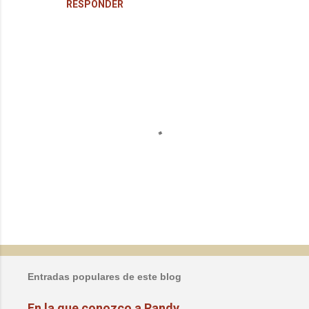
RESPONDER
P
u
b
l
Entradas populares de este blog
i
c
En la que conozco a Randy