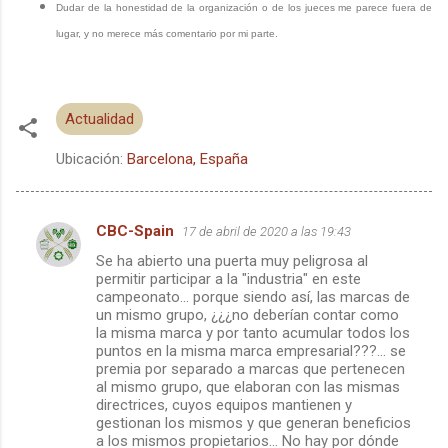
Dudar de la honestidad de la organización o de los jueces me parece fuera de
lugar, y no merece más comentario por mi parte.
Actualidad
Ubicación:
Barcelona, España
CBC-Spain
17 de abril de 2020 a las 19:43
C
Se ha abierto una puerta muy peligrosa al
o
permitir participar a la "industria" en este
m
campeonato... porque siendo así, las marcas de
un mismo grupo, ¿¿¿no deberían contar como
e
la misma marca y por tanto acumular todos los
puntos en la misma marca empresarial???... se
n
premia por separado a marcas que pertenecen
t
al mismo grupo, que elaboran con las mismas
directrices, cuyos equipos mantienen y
a
gestionan los mismos y que generan beneficios
r
a los mismos propietarios... No hay por dónde