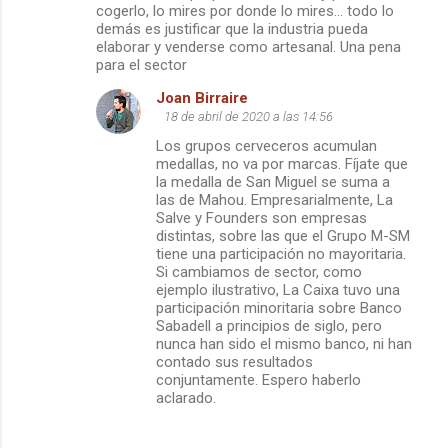
cogerlo, lo mires por donde lo mires... todo lo
i
demás es justificar que la industria pueda
o
elaborar y venderse como artesanal. Una pena
para el sector
s
Joan Birraire
18 de abril de 2020 a las 14:56
Los grupos cerveceros acumulan
medallas, no va por marcas. Fíjate que
la medalla de San Miguel se suma a
las de Mahou. Empresarialmente, La
Salve y Founders son empresas
distintas, sobre las que el Grupo M-SM
tiene una participación no mayoritaria.
Si cambiamos de sector, como
ejemplo ilustrativo, La Caixa tuvo una
participación minoritaria sobre Banco
Sabadell a principios de siglo, pero
nunca han sido el mismo banco, ni han
contado sus resultados
conjuntamente. Espero haberlo
aclarado.