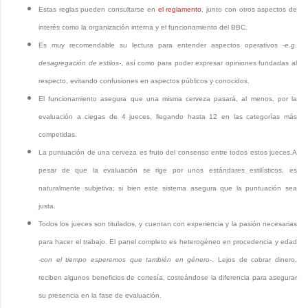
Estas reglas pueden consultarse en
el reglamento
, junto con otros aspectos de
interés como la organización interna y el funcionamiento del BBC.
Es muy recomendable su lectura para entender aspectos operativos -
e.g.
desagregación de estilos-
, así como para poder expresar opiniones fundadas al
respecto, evitando confusiones en aspectos públicos y conocidos.
El funcionamiento asegura que una misma cerveza pasará, al menos, por la
evaluación a ciegas de 4 jueces, llegando hasta 12 en las categorías más
competidas.
La puntuación de una cerveza es fruto del consenso entre todos estos jueces.A
pesar de que la evaluación se rige por unos estándares estilísticos, es
naturalmente subjetiva; si bien este sistema asegura que la puntuación sea
justa.
Todos los jueces son titulados, y cuentan con experiencia y la pasión necesarias
para hacer el trabajo. El panel completo es heterogéneo en procedencia y edad
-
con el tiempo esperemos que también en género
-. Lejos de cobrar dinero,
reciben algunos beneficios de cortesía, costeándose la diferencia para asegurar
su presencia en la fase de evaluación.