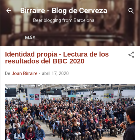
Ir al contenido principal
Birraire - Blog de Cerveza
Beer blogging from Barcelona
MÁS…
Identidad propia - Lectura de los
resultados del BBC 2020
De
Joan Birraire
-
abril 17, 2020