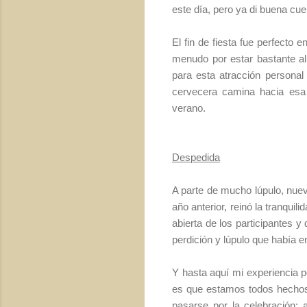
este día, pero ya di buena cue
El fin de fiesta fue perfecto 
menudo por estar bastante a
para esta atracción persona
cervecera camina hacia es
verano.
Despedida
A parte de mucho lúpulo, nuev
año anterior, reinó la tranquil
abierta de los participantes 
perdición y lúpulo que había en
Y hasta aquí mi experiencia po
es que estamos todos hechos
pasarse por la celebración;