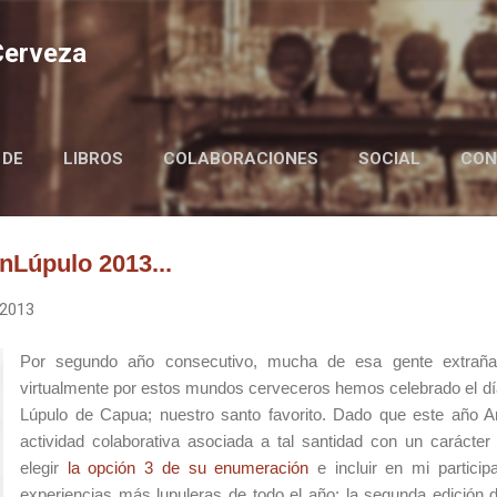
Ir al contenido principal
 Cerveza
 DE
LIBROS
COLABORACIONES
SOCIAL
CON
BIRRAIRE IN ENGLISH
nLúpulo 2013...
 2013
Por segundo año consecutivo, mucha de esa gente extraña
virtualmente por estos mundos cerveceros hemos celebrado el día
Lúpulo de Capua; nuestro santo favorito. Dado que este año A
actividad colaborativa asociada a tal santidad con un carácte
elegir
la opción 3 de su enumeración
e incluir en mi particip
experiencias más lupuleras de todo el año: la segunda edición d