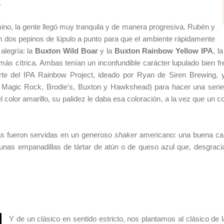
.
no, la gente llegó muy tranquila y de manera progresiva. Rubén y
n dos pepinos de lúpulo a punto para que el ambiente rápidamente
alegría: la
Buxton Wild Boar
y la
Buxton Rainbow Yellow IPA
, l
, más cítrica. Ambas tenían un inconfundible carácter lupulado bien f
rte del IPA Rainbow Project, ideado por Ryan de Siren Brewing, y
, Magic Rock, Brodie's, Buxton y Hawkshead) para hacer una serie 
color amarillo, su palidez le daba esa coloración, a la vez que un c
as fueron servidas en un generoso
shaker
americano: una buena ca
nas empanadillas de tártar de atún o de queso azul que, desgraci
Y de un clásico en sentido estricto, nos plantamos al clásico de