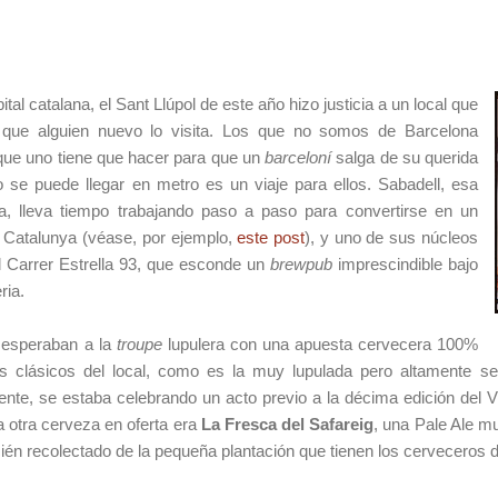
tal catalana, el Sant Llúpol de este año hizo justicia a un local que
que alguien nuevo lo visita. Los que no somos de Barcelona
 que uno tiene que hacer para que un
barceloní
salga de su querida
no se puede llegar en metro es un viaje para ellos. Sabadell, esa
na, lleva tiempo trabajando paso a paso para convertirse en un
e Catalunya (véase, por ejemplo,
este post
), y uno de sus núcleos
l Carrer Estrella 93, que esconde un
brewpub
imprescindible bajo
ria.
r, esperaban a la
troupe
lupulera con una apuesta cervecera 100%
los clásicos del local, como es la muy lupulada pero altamente s
nte, se estaba celebrando un acto previo a la décima edición del 
la otra cerveza en oferta era
La Fresca del Safareig
, una Pale Ale m
ecién recolectado de la pequeña plantación que tienen los cerveceros d