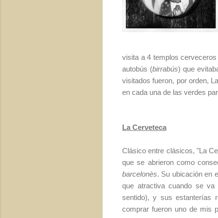
visita a 4 templos cerveceros
autobús (
birrabús
) que evitab
visitados fueron, por orden, 
en cada una de las verdes pa
La Cerveteca
Clásico entre clásicos, "La C
que se abrieron como consec
barcelonès
. Su ubicación en e
que atractiva cuando se va 
sentido), y sus estanterías 
comprar fueron uno de mis p