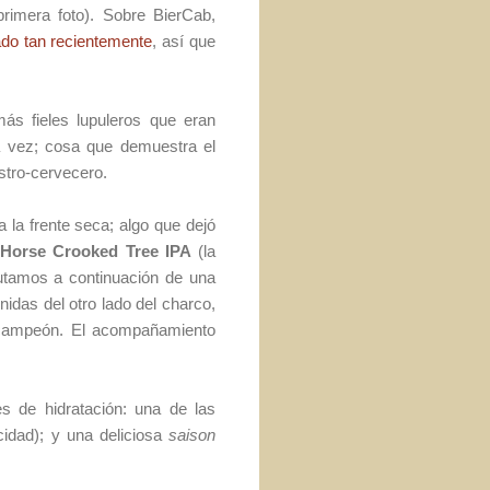
primera foto). Sobre BierCab,
ado tan recientemente
, así que
más fieles lupuleros que eran
ra vez; cosa que demuestra el
stro-cervecero.
a la frente seca; algo que dejó
 Horse Crooked Tree IPA
(la
frutamos a continuación de una
idas del otro lado del charco,
 campeón. El acompañamiento
s de hidratación: una de las
icidad); y una deliciosa
saison