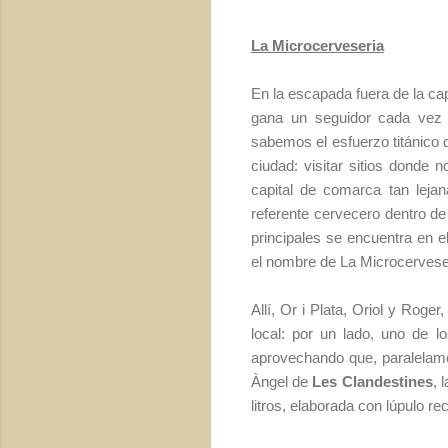
La Microcerveseria
En la escapada fuera de la capi
gana un seguidor cada vez 
sabemos el esfuerzo titánico
ciudad: visitar sitios donde 
capital de comarca tan leja
referente cervecero dentro d
principales se encuentra en e
el nombre de La Microcervese
Allí, Or i Plata, Oriol y Roge
local: por un lado, uno de 
aprovechando que, paralelame
Àngel de
Les Clandestines
, 
litros, elaborada con lúpulo r