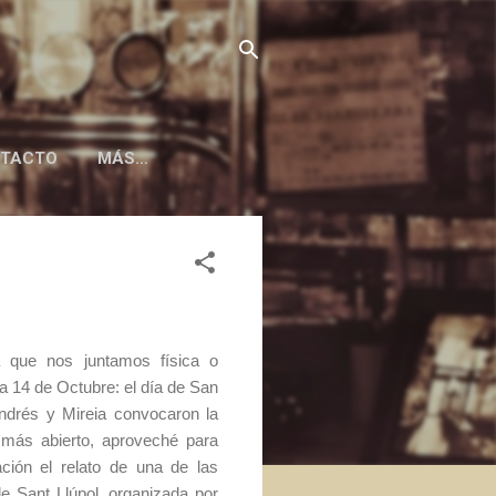
TACTO
MÁS…
 que nos juntamos física o
 14 de Octubre: el día de San
ndrés y Mireia convocaron la
r más abierto, aproveché para
ación el relato de una de las
e Sant Llúpol, organizada por