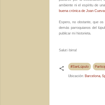
ambiente ni el espíritu de u
buena crónica de Joan Cueva
Espero, no obstante, que os 
demás parroquianos del lúpul
publicar mi historieta.
Salut i birra!
#SanLúpulo
Partic
Ubicación:
Barcelona, S
C
o
m