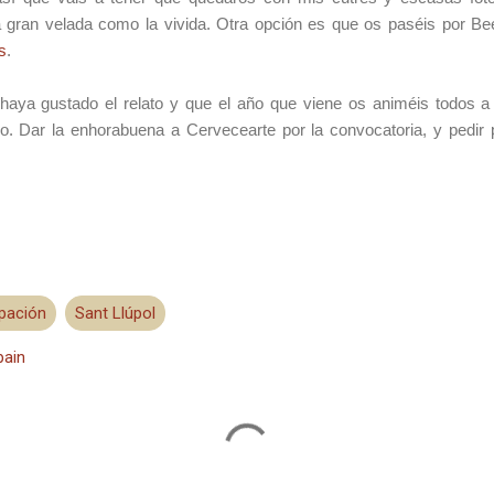
na gran velada como la vivida. Otra opción es que os paséis por B
s
.
haya gustado el relato y que el año que viene os animéis todos a
o. Dar la enhorabuena a Cervecearte por la convocatoria, y pedir 
ipación
Sant Llúpol
pain