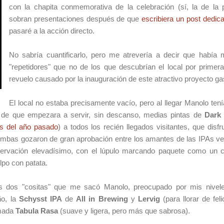
con la chapita conmemorativa de la celebración (sí, la de la 
sobran presentaciones después de que
escribiera un post dedic
pasaré a la acción directo.
No sabría cuantificarlo, pero me atrevería a decir que había 
"repetidores" que no de los que descubrían el local por prime
revuelo causado por la inauguración de este atractivo proyecto ga
El local no estaba precisamente vacío, pero al llegar Manolo tení
 de que empezara a servir, sin descanso, medias pintas de
Dark
as del año pasado
) a todos los recién llegados visitantes, que dis
Ambas gozaron de gran aprobación entre los amantes de las IPAs ven
servación elevadísimo, con el lúpulo marcando paquete como un
ulpo con patata.
s dos "cositas" que me sacó Manolo, preocupado por mis nivele
ño, la
Schysst IPA
de
All in Brewing
y
Lervig
(para llorar de fel
amada
Tabula Rasa
(suave y ligera, pero más que sabrosa).