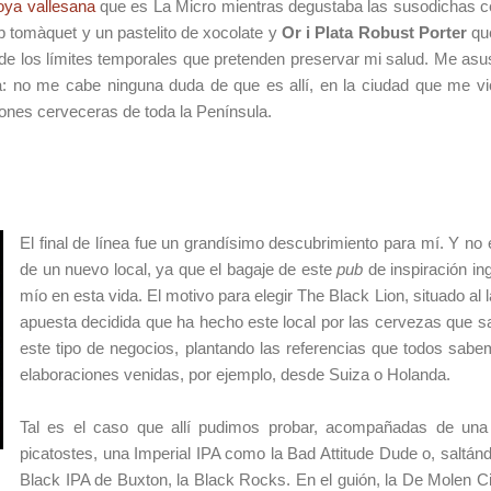
joya vallesana
que es La Micro mientras degustaba las susodichas
 tomàquet y un pastelito de xocolate y
Or i Plata Robust Porter
qu
 de los límites temporales que pretenden preservar mi salud. Me as
: no me cabe ninguna duda de que es allí, en la ciudad que me v
ones cerveceras de toda la Península.
El final de línea fue un grandísimo descubrimiento para mí. Y no 
de un nuevo local, ya que el bagaje de este
pub
de inspiración in
mío en esta vida. El motivo para elegir The Black Lion, situado al 
apuesta decidida que ha hecho este local por las cervezas que sal
este tipo de negocios, plantando las referencias que todos sa
elaboraciones venidas, por ejemplo, desde Suiza o Holanda.
Tal es el caso que allí pudimos probar, acompañadas de un
picatostes, una Imperial IPA como la Bad Attitude Dude o, saltánd
Black IPA de Buxton, la Black Rocks. En el guión, la De Molen Ci