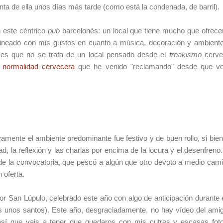
nta de ella unos días más tarde (como está la condenada, de barril).
en este céntrico
pub
barcelonés: un local que tiene mucho que ofrecer
lineado con mis gustos en cuanto a música, decoración y ambiente
l es que no se trata de un local pensado desde el
freakismo
cerve
a
normalidad cervecera
que he venido "reclamando" desde que vo
amente el ambiente predominante fue festivo y de buen rollo, si bien 
idad, la reflexión y las charlas por encima de la locura y el desenfreno
y de la convocatoria, que pescó a algún que otro devoto a medio camin
 oferta.
r San Lúpulo, celebrado este año con algo de anticipación durante el
 unos santos). Este año, desgraciadamente, no hay vídeo del ami
 así que vais a tener que quedaros con mis cutres y escasas fot