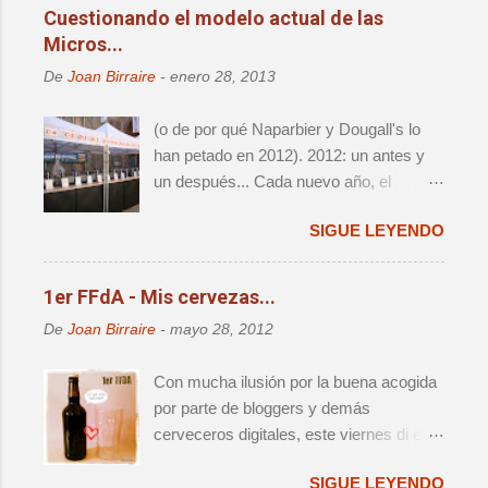
cambio de sede significaba un retorno a
Cuestionando el modelo actual de las
la ciudad que fue origen de la cerveza
Micros...
artesana en este país, así como una
De
Joan Birraire
-
enero 28, 2013
reagrupación de las distintas iniciativas
que han aparecido alrededor del festival
(o de por qué Naparbier y Dougall's lo
- i.e. Challenge e Innbrew –.
han petado en 2012). 2012: un antes y
Ingredientes, todos ellos, que hacían que
un después... Cada nuevo año, el
no se tratara de una mera edición más.
panorama cervecero local da un nuevo
SIGUE LEYENDO
vuelco, y lo que hasta aquel momento
era válido e indiscutido, de repente
parece por lo menos debatible. Y es que
1er FFdA - Mis cervezas...
año tras año, nos da la sensación de
De
Joan Birraire
-
mayo 28, 2012
que acabamos de vivir el destape
definitivo, sólo para darnos cuenta que al
Con mucha ilusión por la buena acogida
cabo de 12 meses vamos a volver a
por parte de bloggers y demás
pensar exactamente lo mismo. No
cerveceros digitales, este viernes di el
obstante, voy a mojarme y afirmaré que
pistoletazo de salida al primer Finde
2012 será muy recordado entre los
SIGUE LEYENDO
Fondo de Armario (FFdA), una iniciativa