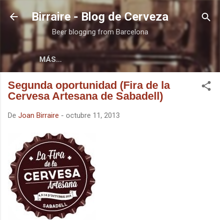
Ir al contenido principal
Birraire - Blog de Cerveza
Beer blogging from Barcelona
MÁS…
Segunda oportunidad (Fira de la
Cervesa Artesana de Sabadell)
De
Joan Birraire
-
octubre 11, 2013