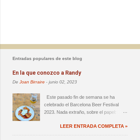
C
o
m
e
n
t
a
Entradas populares de este blog
r
i
En la que conozco a Randy
o
De
Joan Birraire
-
junio 02, 2023
s
Este pasado fin de semana se ha
celebrado el Barcelona Beer Festival
2023. Nada extraño, sobre el papel:
decimoprimera edición de un evento de
LEER ENTRADA COMPLETA »
magnitud, que ya forma parte del
calendario anual de actos relevantes. El