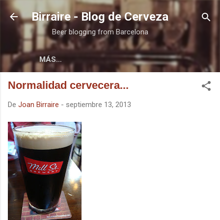
Ir al contenido principal
Birraire - Blog de Cerveza
Beer blogging from Barcelona
MÁS…
Normalidad cervecera...
De
Joan Birraire
-
septiembre 13, 2013