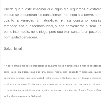
Puede que cueste imaginar que algún día lleguemos al estadio
en que se encuentran los canadienses respecto a la cerveza en
cuanto a variedad y naturalidad en su consumo; quizás
tampoco sea el escenario ideal, y sea conveniente buscar un
punto intermedio, no lo niego; pero que bien sentaría un poco de
normalidad cervecera.
Salut i birra!
* Y por normal entiendo reproducciones bastante fieles a estilos más o menos aceptados
como tales, sin buscar más que una simple receta bien pensada y ejecutada; nunca
queriendo destacar por originalidad, estridencias o florituras que en tantas ocasiones
resultan innecesarias. En fin, como en la mayoría de
brewpubs
que encontré en el viaje;
o, trasladándolo nominalmente a nuestro panorama, como tan bien hacen Roger y Oriol
en La Microcervesera de Sabadell.