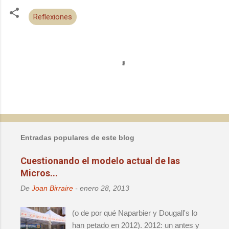
Reflexiones
C
o
m
e
n
t
a
Entradas populares de este blog
r
i
Cuestionando el modelo actual de las
o
Micros...
s
De
Joan Birraire
-
enero 28, 2013
(o de por qué Naparbier y Dougall's lo
han petado en 2012). 2012: un antes y