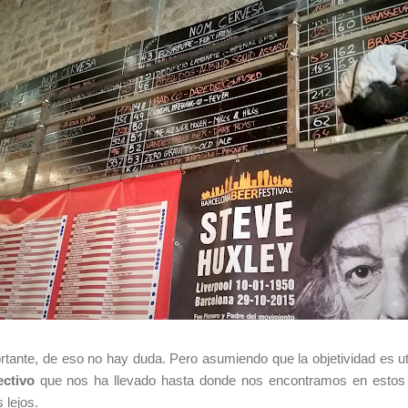
rtante, de eso no hay duda. Pero asumiendo que la objetividad es u
ectivo
que nos ha llevado hasta donde nos encontramos en estos 
 lejos.