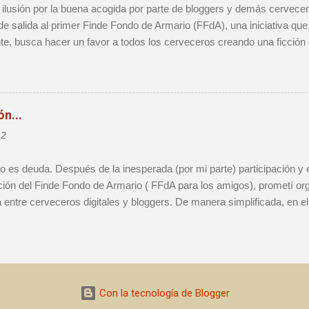
lusión por la buena acogida por parte de bloggers y demás cerveceros
 de salida al primer Finde Fondo de Armario (FFdA), una iniciativa q
te, busca hacer un favor a todos los cerveceros creando una ficción
llas que vamos acumulando en el FdA. Se trata, al fin y al cabo, de 
star cervezas de las que no queremos consumir en el día a día por tra
peciales. En el anterior post os presenté mis cervezas elegidas, ad
e una "Tapada" de etiqueta minimalista, un poco estilo De Molen. Fina
n...
o por culpa de un proceso vírico que me dejó KO, y sólo 2 de las 4 bo
12
or mi parte. Sí, es el de "Érase una vez...". En este punto, y antes d
o es deuda. Después de la inesperada (por mi parte) participación y 
ción del Finde Fondo de Armario ( FFdA para los amigos), prometí org
a entre cerveceros digitales y bloggers. De manera simplificada, en e
 idea de esta nueva actividad participativa, que después de una larga 
del blog hemos decidido bautizar como #MCV2012 , que responde a la
Twitter) Mis Cervezas Veraniegas . Para los despistados, 2012 es por
mo podéis comprobar, mis dotes de diseño no han mejorado. Asimism
en la que estamos sumergidos, he decidido reciclar recursos y utiliza
Con la tecnología de Blogger
lgunos retoques. Así, de paso, seguimos la línea patillera tan propi