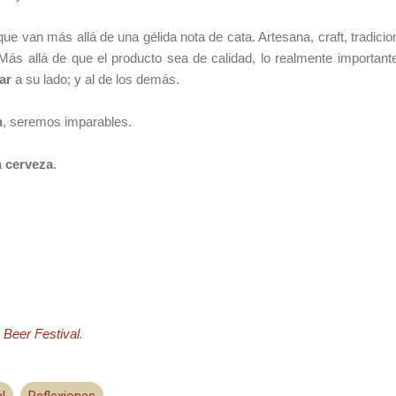
 van más allá de una gélida nota de cata. Artesana, craft, tradicion
 Más allá de que el producto sea de calidad, lo realmente important
ar
a su lado; y al de los demás.
n
, seremos imparables.
a
cerveza
.
 Beer Festival
.
l
Reflexiones