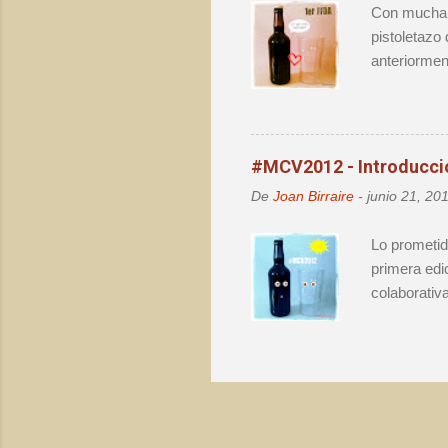
Con mucha i
pistoletazo
anteriormen
buenas bote
algo y degu
cervezas es
incógnita d
#MCV2012 - Introducció
vio truncad
De
Joan Birraire
-
junio 21, 20
degustadas p
Lo prometid
primera edi
colaborativ
, apunté la
márqueting 
hashtag de 
mayoría. Co
financiera 
FFdA, con a