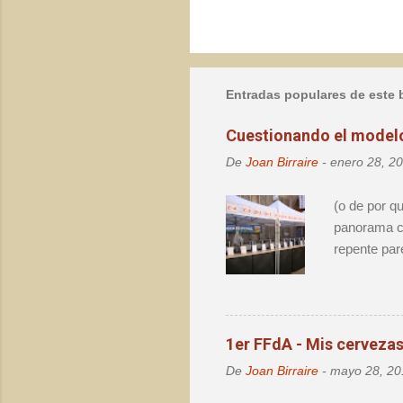
P
u
b
l
Entradas populares de este 
i
c
a
Cuestionando el modelo 
r
u
De
Joan Birraire
-
enero 28, 2
n
c
(o de por q
o
panorama ce
m
e
repente par
n
el destape 
t
lo mismo. N
a
r
cerveza, pu
i
evolución d
o
1er FFdA - Mis cervezas.
por la cerv
De
Joan Birraire
-
mayo 28, 20
Barcelona n
personas. S