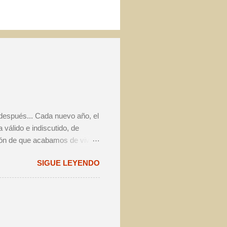
 después... Cada nuevo año, el
válido e indiscutido, de
ión de que acabamos de vivir
a volver a pensar exactamente
SIGUE LEYENDO
entre los amantes de la
te estimo va a marcar la
sado, vimos crecer el interés
n festival cervecero en
edado en total unas 10.000