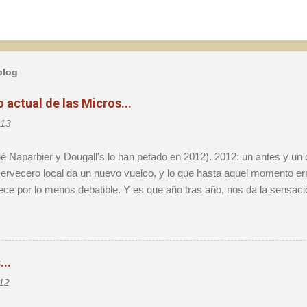
blog
actual de las Micros...
013
ué Naparbier y Dougall's lo han petado en 2012). 2012: un antes y un
rvecero local da un nuevo vuelco, y lo que hasta aquel momento era 
ece por lo menos debatible. Y es que año tras año, nos da la sensac
definitivo, sólo para darnos cuenta que al cabo de 12 meses vamos 
o obstante, voy a mojarme y afirmaré que 2012 será muy recordado 
es creo que marca un punto de inflexión importante que personalmen
e la realidad microcervecera de ahora en adelante. Durante el año pa
..
eza de manera exponencial, hasta el punto que la primera edición de u
12
o pudo atender a mucha de la gente que quiso ir, aún habiendo hosp
í; 2012 será el año del Barce...