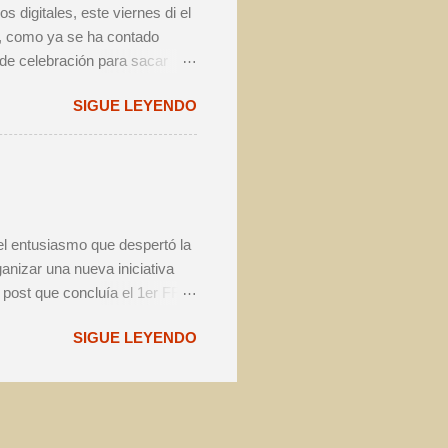
 digitales, este viernes di el
ue, como ya se ha contado
 de celebración para sacar
tener una excusa para celebrar
SIGUE LEYENDO
tarse, a nuestro juicio, de
emás de dejaros con la
lmente, mi FFdA particular se
tellas previstas pudieron ser
e pasar al análisis de mis c...
el entusiasmo que despertó la
anizar una nueva iniciativa
l post que concluía el 1er FFdA
reunión con el área de
SIGUE LEYENDO
s siglas de ( # para el
 el año en el que vivimos la
o, con motivo de la crisis
r la misma imagen que para el
a de esta bitácora. PAUTAS