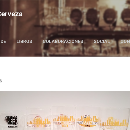
Ir al contenido principal
 Cerveza
 DE
LIBROS
COLABORACIONES
SOCIAL
CON
BIRRAIRE IN ENGLISH
16