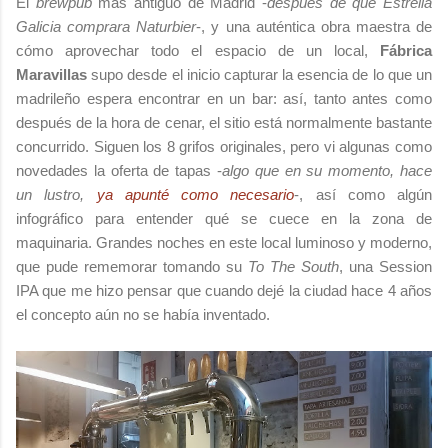
El
brewpub
más antiguo de Madrid -
después de que Estrella
Galicia comprara Naturbier
-, y una auténtica obra maestra de
cómo aprovechar todo el espacio de un local,
Fábrica
Maravillas
supo desde el inicio capturar la esencia de lo que un
madrileño espera encontrar en un bar: así, tanto antes como
después de la hora de cenar, el sitio está normalmente bastante
concurrido. Siguen los 8 grifos originales, pero vi algunas como
novedades la oferta de tapas -
algo que en su momento, hace
un lustro,
ya apunté como necesario
-, así como algún
infográfico para entender qué se cuece en la zona de
maquinaria. Grandes noches en este local luminoso y moderno,
que pude rememorar tomando su
To The South
, una Session
IPA que me hizo pensar que cuando dejé la ciudad hace 4 años
el concepto aún no se había inventado.