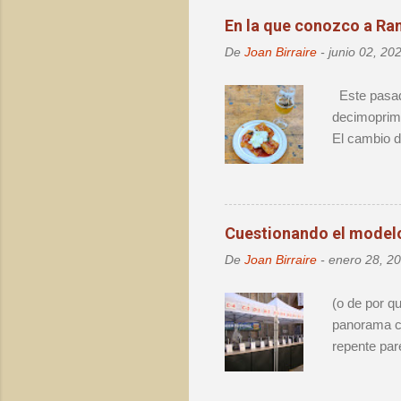
i
En la que conozco a Ra
o
De
Joan Birraire
-
junio 02, 20
s
Este pasado
decimoprime
El cambio d
como una rea
Innbrew –. 
Cuestionando el modelo 
De
Joan Birraire
-
enero 28, 2
(o de por q
panorama ce
repente par
el destape 
lo mismo. N