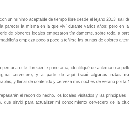
con un mínimo aceptable de tiempo libre desde el lejano 2013, salí
ría parecer la misma en la que viví durante varios años; pero en l
 serie de pioneros locales empezaron tímidamente, sobre todo, a pa
 madrileña empieza poco a poco a teñirse las puntas de colores altern
 persona este floreciente panorama, identifiqué de antemano aquell
digma cervecero, y a partir de aquí
tracé algunas rutas no
ables, y llenar de contenido y cerveza mis noches de verano por la
repasarán el recorrido hecho, los locales visitados y las principale
e, que sirvió para actualizar mi conocimiento cervecero de la ci