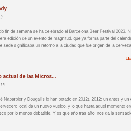
ndy
23
 fin de semana se ha celebrado el Barcelona Beer Festival 2023. Na
ra edición de un evento de magnitud, que ya forma parte del calenda
e sede significaba un retorno a la ciudad que fue origen de la cerveza
grupación de las distintas iniciativas que han aparecido alrededor del
LE
Ingredientes, todos ellos, que hacían que no se tratara de una mera e
actual de las Micros...
013
ué Naparbier y Dougall's lo han petado en 2012). 2012: un antes y un
rvecero local da un nuevo vuelco, y lo que hasta aquel momento era 
ece por lo menos debatible. Y es que año tras año, nos da la sensac
definitivo, sólo para darnos cuenta que al cabo de 12 meses vamos 
o obstante, voy a mojarme y afirmaré que 2012 será muy recordado 