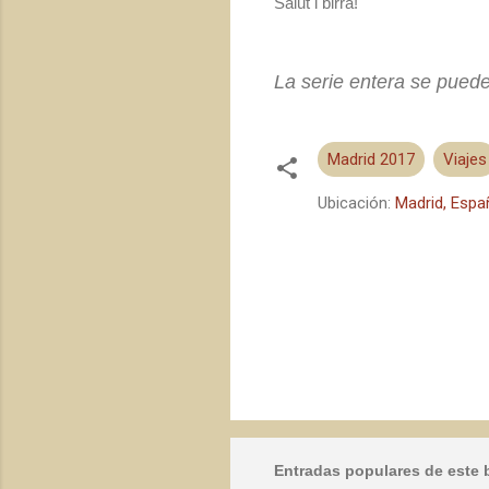
Salut i birra!
La serie entera se puede
Madrid 2017
Viajes
Ubicación:
Madrid, Espa
C
o
m
e
n
t
a
r
Entradas populares de este 