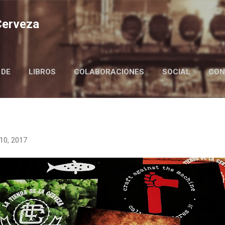
Ir al contenido principal
 Cerveza
 DE
LIBROS
COLABORACIONES
SOCIAL
CON
BIRRAIRE IN ENGLISH
10, 2017