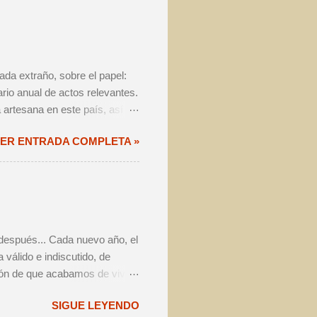
da extraño, sobre el papel:
rio anual de actos relevantes.
 artesana en este país, así
 festival - i.e. Challenge e
ER ENTRADA COMPLETA »
dición más.
 después... Cada nuevo año, el
válido e indiscutido, de
ión de que acabamos de vivir
a volver a pensar exactamente
SIGUE LEYENDO
entre los amantes de la