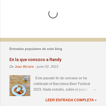
C
o
m
e
n
t
a
Entradas populares de este blog
r
i
En la que conozco a Randy
o
De
Joan Birraire
-
junio 02, 2023
s
Este pasado fin de semana se ha
celebrado el Barcelona Beer Festival
2023. Nada extraño, sobre el papel:
decimoprimera edición de un evento de
LEER ENTRADA COMPLETA »
magnitud, que ya forma parte del