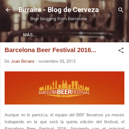
Ir al contenido principal
Birraire - Blog de Cerveza
Beer blogging from Barcelona
MÁS…
Barcelona Beer Festival 2016...
De
Joan Birraire
-
noviembre 03, 2015
Aunque no lo parezca, el equipo del BBF llevamos ya meses
trabajando en la que será la quinta edición del festival, el
Barcelona Beer Festival 2016. Siguiendo con el principal