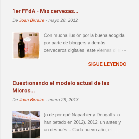
calendario anual de actos relevantes. El
cambio de sede significaba un retorno a
1er FFdA - Mis cervezas...
la ciudad que fue origen de la cerveza
De
Joan Birraire
-
mayo 28, 2012
artesana en este país, así como una
reagrupación de las distintas iniciativas
Con mucha ilusión por la buena acogida
que han aparecido alrededor del festival
por parte de bloggers y demás
- i.e. Challenge e Innbrew –.
cerveceros digitales, este viernes di el
Ingredientes, todos ellos, que hacían que
pistoletazo de salida al primer Finde
no se tratara de una mera edición más.
SIGUE LEYENDO
Fondo de Armario (FFdA), una iniciativa
que, como ya se ha contado
anteriormente, busca hacer un favor a
Cuestionando el modelo actual de las
todos los cerveceros creando una
Micros...
ficción de celebración para sacar
De
Joan Birraire
-
enero 28, 2013
buenas botellas que vamos acumulando
en el FdA. Se trata, al fin y al cabo, de
(o de por qué Naparbier y Dougall's lo
tener una excusa para celebrar algo y
han petado en 2012). 2012: un antes y
degustar cervezas de las que no
un después... Cada nuevo año, el
queremos consumir en el día a día por
panorama cervecero local da un nuevo