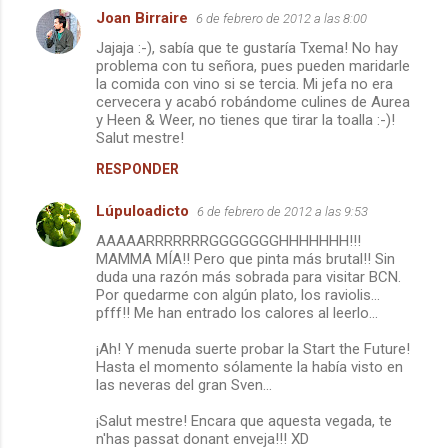
Joan Birraire
6 de febrero de 2012 a las 8:00
a
Jajaja :-), sabía que te gustaría Txema! No hay
r
problema con tu señora, pues pueden maridarle
i
la comida con vino si se tercia. Mi jefa no era
cervecera y acabó robándome culines de Aurea
o
y Heen & Weer, no tienes que tirar la toalla :-)!
s
Salut mestre!
RESPONDER
Lúpuloadicto
6 de febrero de 2012 a las 9:53
AAAAARRRRRRRGGGGGGGHHHHHHH!!!
MAMMA MÍA!! Pero que pinta más brutal!! Sin
duda una razón más sobrada para visitar BCN.
Por quedarme con algún plato, los raviolis...
pfff!! Me han entrado los calores al leerlo...
¡Ah! Y menuda suerte probar la Start the Future!
Hasta el momento sólamente la había visto en
las neveras del gran Sven...
¡Salut mestre! Encara que aquesta vegada, te
n'has passat donant enveja!!! XD