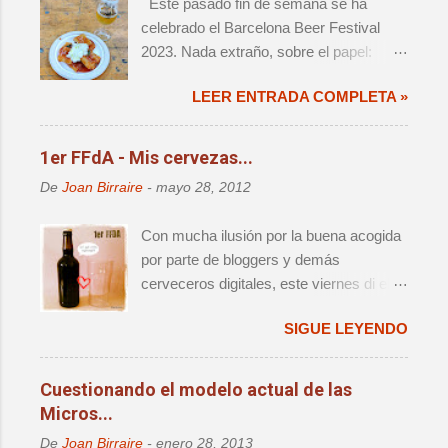
Este pasado fin de semana se ha
c
o
celebrado el Barcelona Beer Festival
m
2023. Nada extraño, sobre el papel:
e
decimoprimera edición de un evento de
n
t
LEER ENTRADA COMPLETA »
magnitud, que ya forma parte del
a
calendario anual de actos relevantes. El
r
cambio de sede significaba un retorno a
i
1er FFdA - Mis cervezas...
o
la ciudad que fue origen de la cerveza
De
Joan Birraire
-
mayo 28, 2012
artesana en este país, así como una
reagrupación de las distintas iniciativas
Con mucha ilusión por la buena acogida
que han aparecido alrededor del festival
por parte de bloggers y demás
- i.e. Challenge e Innbrew –.
cerveceros digitales, este viernes di el
Ingredientes, todos ellos, que hacían que
pistoletazo de salida al primer Finde
no se tratara de una mera edición más.
SIGUE LEYENDO
Fondo de Armario (FFdA), una iniciativa
que, como ya se ha contado
anteriormente, busca hacer un favor a
Cuestionando el modelo actual de las
todos los cerveceros creando una
Micros...
ficción de celebración para sacar
De
Joan Birraire
-
enero 28, 2013