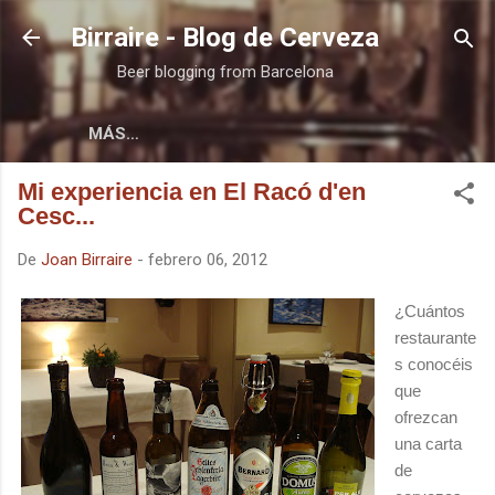
Ir al contenido principal
Birraire - Blog de Cerveza
Beer blogging from Barcelona
MÁS…
Mi experiencia en El Racó d'en
Cesc...
De
Joan Birraire
-
febrero 06, 2012
¿Cuántos
restaurante
s conocéis
que
ofrezcan
una carta
de