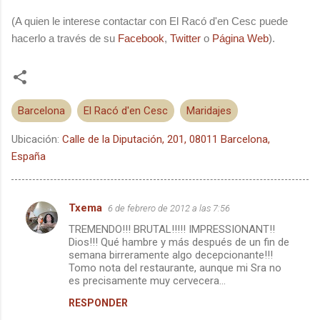
(A quien le interese contactar con El Racó d'en Cesc puede
hacerlo a través de su
Facebook
,
Twitter
o
Página Web
).
Barcelona
El Racó d'en Cesc
Maridajes
Ubicación:
Calle de la Diputación, 201, 08011 Barcelona,
España
Txema
6 de febrero de 2012 a las 7:56
C
TREMENDO!!! BRUTAL!!!!! IMPRESSIONANT!!
o
Dios!!! Qué hambre y más después de un fin de
m
semana birreramente algo decepcionante!!!
Tomo nota del restaurante, aunque mi Sra no
e
es precisamente muy cervecera...
n
RESPONDER
t