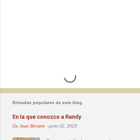
P
u
b
l
Entradas populares de este blog
i
c
En la que conozco a Randy
a
r
De
Joan Birraire
-
junio 02, 2023
u
n