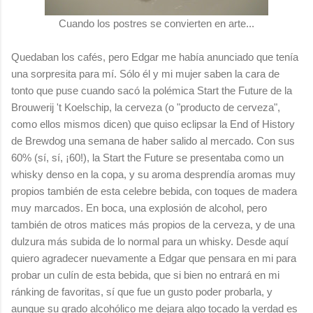
Cuando los postres se convierten en arte...
Quedaban los cafés, pero Edgar me había anunciado que tenía
una sorpresita para mí. Sólo él y mi mujer saben la cara de
tonto que puse cuando sacó la polémica Start the Future de la
Brouwerij 't Koelschip, la cerveza (o "producto de cerveza",
como ellos mismos dicen) que quiso eclipsar la End of History
de Brewdog una semana de haber salido al mercado. Con sus
60% (sí, sí, ¡60!), la Start the Future se presentaba como un
whisky denso en la copa, y su aroma desprendía aromas muy
propios también de esta celebre bebida, con toques de madera
muy marcados. En boca, una explosión de alcohol, pero
también de otros matices más propios de la cerveza, y de una
dulzura más subida de lo normal para un whisky. Desde aquí
quiero agradecer nuevamente a Edgar que pensara en mi para
probar un culín de esta bebida, que si bien no entrará en mi
ránking de favoritas, sí que fue un gusto poder probarla, y
aunque su grado alcohólico me dejara algo tocado la verdad es