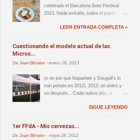
o
celebrado el Barcelona Beer Festival
m
2023. Nada extraño, sobre el papel:
e
decimoprimera edición de un evento de
n
t
LEER ENTRADA COMPLETA »
magnitud, que ya forma parte del
a
calendario anual de actos relevantes. El
r
cambio de sede significaba un retorno a
i
Cuestionando el modelo actual de las
o
la ciudad que fue origen de la cerveza
Micros...
artesana en este país, así como una
De
Joan Birraire
-
enero 28, 2013
reagrupación de las distintas iniciativas
que han aparecido alrededor del festival
(o de por qué Naparbier y Dougall's lo
- i.e. Challenge e Innbrew –.
han petado en 2012). 2012: un antes y
Ingredientes, todos ellos, que hacían que
un después... Cada nuevo año, el
no se tratara de una mera edición más.
panorama cervecero local da un nuevo
SIGUE LEYENDO
vuelco, y lo que hasta aquel momento
era válido e indiscutido, de repente
parece por lo menos debatible. Y es que
1er FFdA - Mis cervezas...
año tras año, nos da la sensación de
De
Joan Birraire
-
mayo 28, 2012
que acabamos de vivir el destape