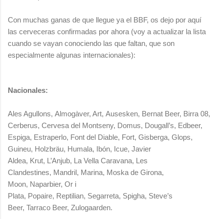
Con muchas ganas de que llegue ya el BBF, os dejo por aquí
las cerveceras confirmadas por ahora (voy a actualizar la lista
cuando se vayan conociendo las que faltan, que son
especialmente algunas internacionales):
Nacionales:
Ales Agullons, Almogàver, Art, Ausesken, Bernat Beer, Birra 08,
Cerberus, Cervesa del Montseny, Domus, Dougall’s, Edbeer,
Espiga, Estraperlo, Font del Diable, Fort, Gisberga, Glops,
Guineu, Holzbräu, Humala, Ibón, Icue, Javier
Aldea, Krut, L’Anjub, La Vella Caravana, Les
Clandestines, Mandril, Marina, Moska de Girona,
Moon, Naparbier, Or i
Plata, Popaire, Reptilian, Segarreta, Spigha, Steve’s
Beer, Tarraco Beer, Zulogaarden.