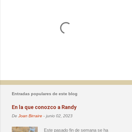
P
u
b
l
Entradas populares de este blog
i
c
En la que conozco a Randy
a
r
De
Joan Birraire
-
junio 02, 2023
u
n
Este pasado fin de semana se ha
c