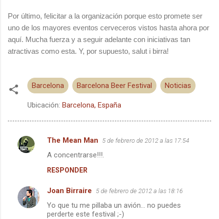
Por último, felicitar a la organización porque esto promete ser
uno de los mayores eventos cerveceros vistos hasta ahora por
aquí. Mucha fuerza y a seguir adelante con iniciativas tan
atractivas como esta. Y, por supuesto, salut i birra!
Barcelona
Barcelona Beer Festival
Noticias
Ubicación:
Barcelona, España
The Mean Man
5 de febrero de 2012 a las 17:54
C
A concentrarse!!!.
o
RESPONDER
m
e
Joan Birraire
5 de febrero de 2012 a las 18:16
n
Yo que tu me pillaba un avión... no puedes
t
perderte este festival ;-)