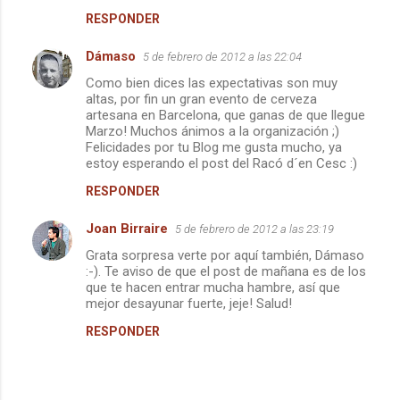
a
RESPONDER
r
Dámaso
5 de febrero de 2012 a las 22:04
i
Como bien dices las expectativas son muy
o
altas, por fin un gran evento de cerveza
s
artesana en Barcelona, que ganas de que llegue
Marzo! Muchos ánimos a la organización ;)
Felicidades por tu Blog me gusta mucho, ya
estoy esperando el post del Racó d´en Cesc :)
RESPONDER
Joan Birraire
5 de febrero de 2012 a las 23:19
Grata sorpresa verte por aquí también, Dámaso
:-). Te aviso de que el post de mañana es de los
que te hacen entrar mucha hambre, así que
mejor desayunar fuerte, jeje! Salud!
RESPONDER