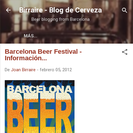
Ir al contenido principal
Birraire - Blog de Cerveza
Beer blogging from Barcelona
MÁS…
Barcelona Beer Festival -
Información...
De
Joan Birraire
-
febrero 05, 2012