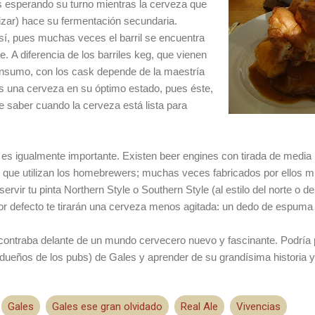
s esperando su turno mientras la cerveza que
urizar) hace su fermentación secundaria.
sí, pues muchas veces el ba­rril se encuentra
e. A diferencia de los barriles keg, que vienen
onsumo, con los cask depende de la maestría
s una cerveza en su óptimo esta­do, pues éste,
e saber cuando la cerveza está lista para
a es igualmente importante. Existen beer engines con tirada de media p
os que utilizan los homebrewers; muchas veces fa­bricados por ellos 
rvir tu pinta Northern Sty­le o Southern Style (al estilo del nor­te o d
por defecto te tirarán una cerveza menos agita­da: un dedo de espuma
contraba delante de un mundo cerve­cero nuevo y fascinante. Podr
s (dueños de los pubs) de Gales y aprender de su grandísima historia y
Gales
Gales ese gran olvidado
Real Ale
Vivencias