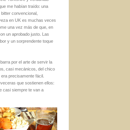
 que me habían traído: una
itter con­vencional,
cerveza en UK es muchas veces
ndome una vez más de que, en
on un aprobado justo. Las
sabor y un sorprendente toque
rra por el arte de servir la
tos, casi mecánicos, del chico
 era precisamente fácil.
rveceras que sostienen ellos:
ue casi siempre te van a