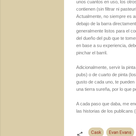
unos cuantos en uso, los otro
contienen (sin filtrar ni paste
Actualmente, no siem­pre es a
debajo de la barra directament
generalmente listos para el c
del dueño del pub que te tome
en base a su experien­cia, deb
pinchar el barril.
Adicionalmente, servir la pint
pubs) o de cuarto de pinta (l
gusto de cada uno, te pueden se
una tierra sureña, por lo que 
A cada paso que daba, me en­
las histo­rias de los publican
Cask
Evan Evans