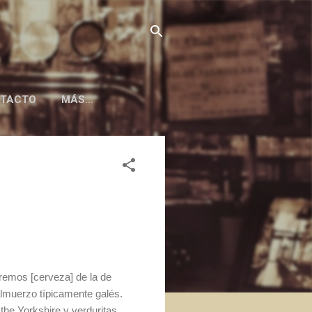
TACTO
MÁS…
eremos [cerveza] de la de
almuerzo típicamente galés.
the Yorkshire y verduritas