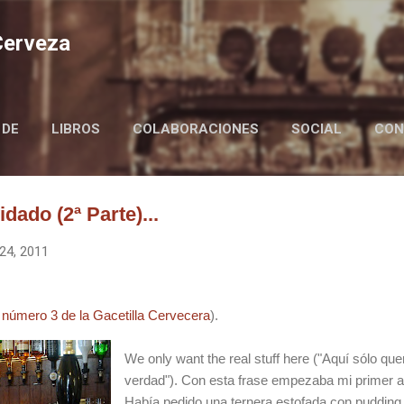
Ir al contenido principal
 Cerveza
 DE
LIBROS
COLABORACIONES
SOCIAL
CON
BIRRAIRE IN ENGLISH
dado (2ª Parte)...
24, 2011
l
número 3 de la Gacetilla Cervecera
).
We only want the real stuff here ("Aquí sólo qu
verdad"). Con esta frase empeza­ba mi primer 
Había pedido una ternera esto­fada con pudding 