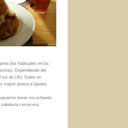
inta (los habituales en los
mismos). Depen­diendo del
el sur de UK). Gales es
 y mayor aro­ma a lúpulos.
ía pasarme horas escuchando
 sabiduría cer­vecera.