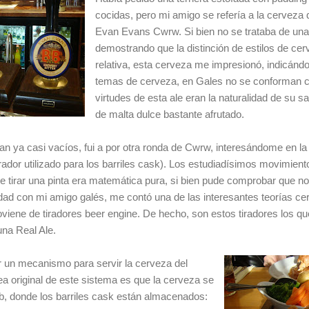
cocidas, pero mi amigo se refería a la cerveza
Evan Evans Cwrw. Si bien no se trataba de una b
demostrando que la dis­tinción de estilos de 
relativa, esta cerve­za me impresionó, indicá
temas de cerveza, en Gales no se conforman c
virtudes de esta ale eran la naturalidad de su 
de malta dul­ce bastante afrutado.
ya casi vacíos, fui a por otra ronda de Cwrw, interesándome en la ba
irador utilizado pa­ra los barriles cask). Los estudiadísi­mos movimien
que tirar una pinta era matemáti­ca pura, si bien pude comprobar que no
dad con mi ami­go galés, me contó una de las interesantes teorías ce
viene de tiradores beer en­gine. De hecho, son estos tiradores los q
una Real Ale.
r un mecanismo para servir la cerveza del
ea original de este sistema es que la cer­veza se
b, donde los barriles cask están al­macenados: