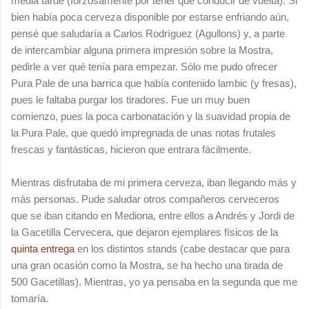
media tarde (forzosamente por tener que conducir de vuelta). Si
bien había poca cerveza disponible por estarse enfriando aún,
pensé que saludaría a Carlos Rodríguez (Agullons) y, a parte
de intercambiar alguna primera impresión sobre la Mostra,
pedirle a ver qué tenía para empezar. Sólo me pudo ofrecer
Pura Pale de una barrica que había contenido lambic (y fresas),
pues le faltaba purgar los tiradores. Fue un muy buen
comienzo, pues la poca carbonatación y la suavidad propia de
la Pura Pale, que quedó impregnada de unas notas frutales
frescas y fantásticas, hicieron que entrara fácilmente.
Mientras disfrutaba de mi primera cerveza, iban llegando más y
más personas. Pude saludar otros compañeros cerveceros
que se iban citando en Mediona, entre ellos a Andrés y Jordi de
la Gacetilla Cervecera, que dejaron ejemplares físicos de la
quinta entrega
en los distintos stands (cabe destacar que para
una gran ocasión como la Mostra, se ha hecho una tirada de
500 Gacetillas). Mientras, yo ya pensaba en la segunda que me
tomaría.