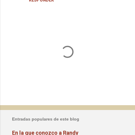
P
u
b
l
Entradas populares de este blog
i
c
En la que conozco a Randy