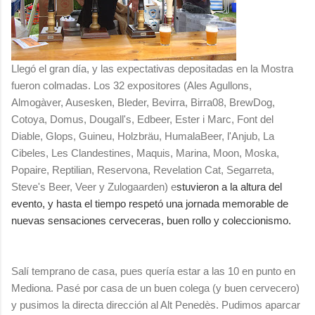
Llegó el gran día, y las expectativas depositadas en la Mostra
fueron colmadas. Los 32 expositores (Ales Agullons,
Almogàver, Ausesken, Bleder, Bevirra, Birra08, BrewDog,
Cotoya, Domus, Dougall's, Edbeer, Ester i Marc, Font del
Diable, Glops, Guineu, Holzbräu, HumalaBeer, l'Anjub, La
Cibeles, Les Clandestines, Maquis, Marina, Moon, Moska,
Popaire, Reptilian, Reservona, Revelation Cat, Segarreta,
Steve's Beer, Veer y Zulogaarden) e
stuvieron a la altura del
evento, y hasta el tiempo respetó una jornada memorable de
nuevas sensaciones cerveceras, buen rollo y coleccionismo.
Salí temprano de casa, pues quería estar a las 10 en punto en
Mediona. Pasé por casa de un buen colega (y buen cervecero)
y pusimos la directa dirección al Alt Penedès. Pudimos aparcar