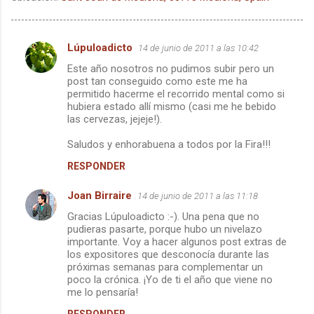
Lúpuloadicto
14 de junio de 2011 a las 10:42
C
Este año nosotros no pudimos subir pero un
o
post tan conseguido como este me ha
m
permitido hacerme el recorrido mental como si
hubiera estado allí mismo (casi me he bebido
e
las cervezas, jejeje!).
n
Saludos y enhorabuena a todos por la Fira!!!
t
RESPONDER
a
r
Joan Birraire
14 de junio de 2011 a las 11:18
i
Gracias Lúpuloadicto :-). Una pena que no
pudieras pasarte, porque hubo un nivelazo
o
importante. Voy a hacer algunos post extras de
s
los expositores que desconocía durante las
próximas semanas para complementar un
poco la crónica. ¡Yo de ti el año que viene no
me lo pensaría!
RESPONDER