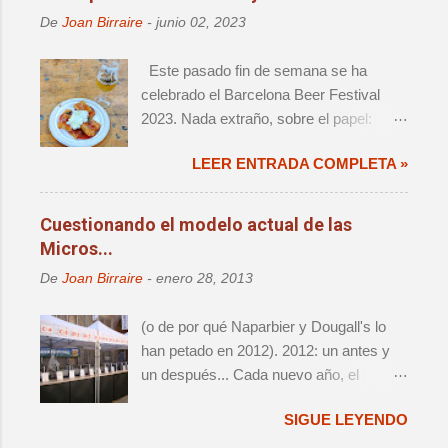
a
r
De
Joan Birraire
-
junio 02, 2023
u
n
Este pasado fin de semana se ha
c
o
celebrado el Barcelona Beer Festival
m
2023. Nada extraño, sobre el papel:
e
decimoprimera edición de un evento de
n
t
LEER ENTRADA COMPLETA »
magnitud, que ya forma parte del
a
calendario anual de actos relevantes. El
r
cambio de sede significaba un retorno a
i
Cuestionando el modelo actual de las
o
la ciudad que fue origen de la cerveza
Micros...
artesana en este país, así como una
De
Joan Birraire
-
enero 28, 2013
reagrupación de las distintas iniciativas
que han aparecido alrededor del festival
(o de por qué Naparbier y Dougall's lo
- i.e. Challenge e Innbrew –.
han petado en 2012). 2012: un antes y
Ingredientes, todos ellos, que hacían que
un después... Cada nuevo año, el
no se tratara de una mera edición más.
panorama cervecero local da un nuevo
SIGUE LEYENDO
vuelco, y lo que hasta aquel momento
era válido e indiscutido, de repente