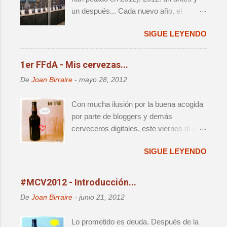
un después... Cada nuevo año, el
panorama cervecero local da un nuevo
SIGUE LEYENDO
vuelco, y lo que hasta aquel momento
era válido e indiscutido, de repente
parece por lo menos debatible. Y es que
1er FFdA - Mis cervezas...
año tras año, nos da la sensación de
De
Joan Birraire
-
mayo 28, 2012
que acabamos de vivir el destape
definitivo, sólo para darnos cuenta que al
Con mucha ilusión por la buena acogida
cabo de 12 meses vamos a volver a
por parte de bloggers y demás
pensar exactamente lo mismo. No
cerveceros digitales, este viernes di el
obstante, voy a mojarme y afirmaré que
pistoletazo de salida al primer Finde
2012 será muy recordado entre los
SIGUE LEYENDO
Fondo de Armario (FFdA), una iniciativa
amantes de la cerveza, pues creo que
que, como ya se ha contado
marca un punto de inflexión importante
anteriormente, busca hacer un favor a
#MCV2012 - Introducción...
que personalmente estimo va a marcar
todos los cerveceros creando una
la evolución de la realidad
De
Joan Birraire
-
junio 21, 2012
ficción de celebración para sacar
microcervecera de ahora en adelante.
buenas botellas que vamos acumulando
Durante el año pasado, vimos crecer el
Lo prometido es deuda. Después de la
en el FdA. Se trata, al fin y al cabo, de