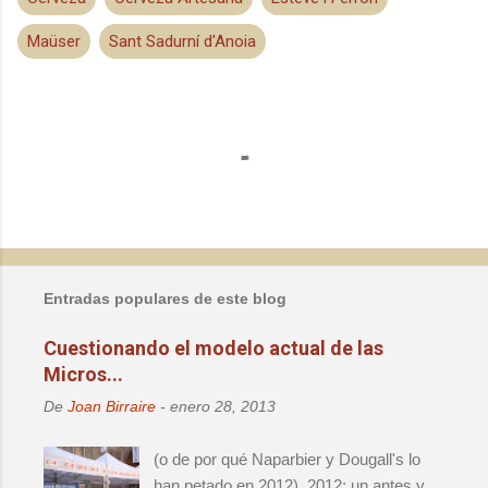
Maüser
Sant Sadurní d'Anoia
C
o
m
e
n
t
a
Entradas populares de este blog
r
i
Cuestionando el modelo actual de las
o
Micros...
s
De
Joan Birraire
-
enero 28, 2013
(o de por qué Naparbier y Dougall's lo
han petado en 2012). 2012: un antes y