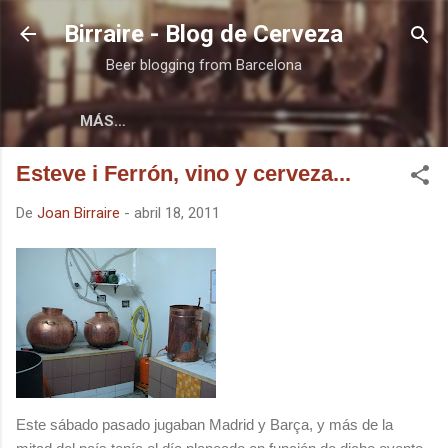
Ir al contenido principal
Birraire - Blog de Cerveza
Beer blogging from Barcelona
MÁS…
Esteve i Ferrón, vino y cerveza...
De
Joan Birraire
-
abril 18, 2011
Este sábado pasado jugaban Madrid y Barça, y más de la