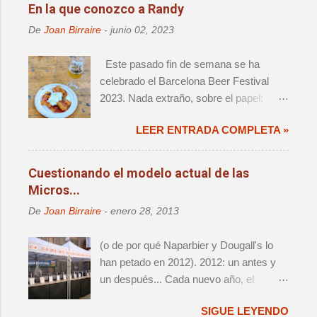
c
En la que conozco a Randy
a
r
De
Joan Birraire
-
junio 02, 2023
u
n
Este pasado fin de semana se ha
c
o
celebrado el Barcelona Beer Festival
m
2023. Nada extraño, sobre el papel:
e
decimoprimera edición de un evento de
n
t
LEER ENTRADA COMPLETA »
magnitud, que ya forma parte del
a
calendario anual de actos relevantes. El
r
cambio de sede significaba un retorno a
i
Cuestionando el modelo actual de las
o
la ciudad que fue origen de la cerveza
Micros...
artesana en este país, así como una
De
Joan Birraire
-
enero 28, 2013
reagrupación de las distintas iniciativas
que han aparecido alrededor del festival
(o de por qué Naparbier y Dougall's lo
- i.e. Challenge e Innbrew –.
han petado en 2012). 2012: un antes y
Ingredientes, todos ellos, que hacían que
un después... Cada nuevo año, el
no se tratara de una mera edición más.
panorama cervecero local da un nuevo
SIGUE LEYENDO
vuelco, y lo que hasta aquel momento