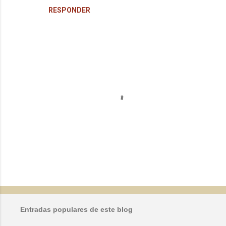
RESPONDER
P
u
b
l
Entradas populares de este blog
i