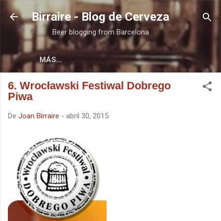
Ir al contenido principal
Birraire - Blog de Cerveza
Beer blogging from Barcelona
MÁS…
6. Wrocławski Festiwal Dobrego
Piwa
De
Joan Birraire
-
abril 30, 2015