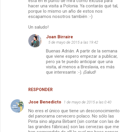
m
está en el punto de mira como excusa para
hacer una visita a Polonia. Ya contarás qué tal,
e
porque lo mismo un año de estos nos
escapamos nosotros también :-)
n
t
Un saludo!
a
Joan Birraire
r
5 de mayo de 2015 a las 19:42
i
Buenas Adrián. A partir de la semana
que viene espero empezar a publicar,
o
pero ya te puedo anticipar que una
s
visita, al menos a Breslavia, es más
que interesante :-). ¡Salud!
RESPONDER
Jose Benedicto
1 de mayo de 2015 a las 0:40
No eres el único que tiene un desconocimiento
del panorama cervecero polaco. No sólo las
Pinta sino alguna Birbant (sin contar con las de
las grandes fábricas) son las cervezas que me