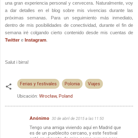
una gran experiencia personal y cervecera. Naturalmente, voy
a dar detalles en el blog sobre mis vivencias durante las
próximas semanas. Para un seguimiento más inmediato,
dentro de mis posibilidades de conectividad, durante el fin de
semana iré colgando cierto contenido desde mis cuentas de
Twitter
e
Instagram
.
Salut i birra!
Ferias y festivales
Polonia
Viajes
Ubicación:
Wrocław, Poland
Anónimo
30 de abril de 2015 a las 11:50
C
Tengo una amiga viviendo aquí en Madrid que
o
es de un pueblecito cercano, y este festival