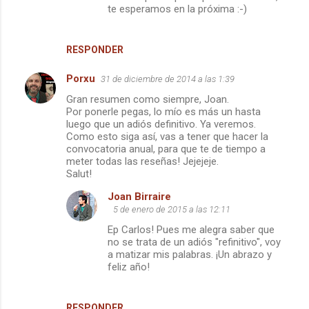
a
te esperamos en la próxima :-)
r
i
RESPONDER
o
Porxu
31 de diciembre de 2014 a las 1:39
s
Gran resumen como siempre, Joan.
Por ponerle pegas, lo mío es más un hasta
luego que un adiós definitivo. Ya veremos.
Como esto siga así, vas a tener que hacer la
convocatoria anual, para que te de tiempo a
meter todas las reseñas! Jejejeje.
Salut!
Joan Birraire
5 de enero de 2015 a las 12:11
Ep Carlos! Pues me alegra saber que
no se trata de un adiós "refinitivo", voy
a matizar mis palabras. ¡Un abrazo y
feliz año!
RESPONDER