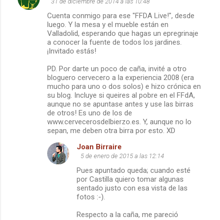
31 de diciembre de 2014 a las 10:48
Cuenta conmigo para ese "FFDA Live!", desde
luego. Y la mesa y el mueble están en
Valladolid, esperando que hagas un epregrinaje
a conocer la fuente de todos los jardines.
¡Invitado estás!
PD. Por darte un poco de caña, invité a otro
bloguero cervecero a la experiencia 2008 (era
mucho para uno o dos solos) e hizo crónica en
su blog. Incluye si queires al pobre en el FFdA,
aunque no se apuntase antes y use las birras
de otros! Es uno de los de
www.cervecerosdelbierzo.es. Y, aunque no lo
sepan, me deben otra birra por esto. XD
Joan Birraire
5 de enero de 2015 a las 12:14
Pues apuntado queda; cuando esté
por Castilla quiero tomar algunas
sentado justo con esa vista de las
fotos :-).
Respecto a la caña, me pareció