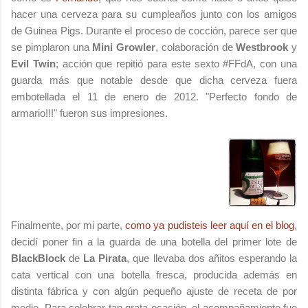
hacer una cerveza para su cumpleaños junto con los amigos
de Guinea Pigs. Durante el proceso de cocción, parece ser que
se pimplaron una
Mini Growler
, colaboración de
Westbrook
y
Evil Twin
; acción que repitió para este sexto #FFdA, con una
guarda más que notable desde que dicha cerveza fuera
embotellada el 11 de enero de 2012. "Perfecto fondo de
armario!!!" fueron sus impresiones.
Finalmente, por mi parte,
como ya pudisteis leer aquí en el blog
,
decidí poner fin a la guarda de una botella del primer lote de
BlackBlock
de
La Pirata
, que llevaba dos añitos esperando la
cata vertical con una botella fresca, producida además en
distinta fábrica y con algún pequeño ajuste de receta de por
medio. Para celebrar tan grata ocasión, el acompañamiento fue