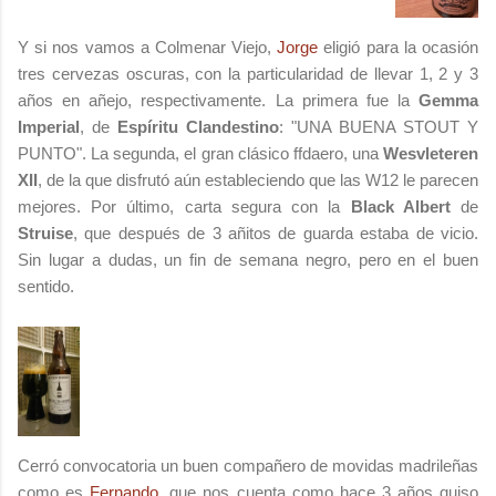
Y si nos vamos a Colmenar Viejo,
Jorge
eligió para la ocasión
tres cervezas oscuras, con la particularidad de llevar 1, 2 y 3
años en añejo, respectivamente. La primera fue la
Gemma
Imperial
, de
Espíritu Clandestino
: "UNA BUENA STOUT Y
PUNTO". La segunda, el gran clásico ffdaero, una
Wesvleteren
XII
, de la que disfrutó aún estableciendo que las W12 le parecen
mejores. Por último, carta segura con la
Black Albert
de
Struise
, que después de 3 añitos de guarda estaba de vicio.
Sin lugar a dudas, un fin de semana negro, pero en el buen
sentido.
Cerró convocatoria un buen compañero de movidas madrileñas
como es
Fernando
, que nos cuenta como hace 3 años quiso