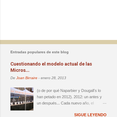
P
u
b
l
Entradas populares de este blog
i
c
Cuestionando el modelo actual de las
a
Micros...
r
u
De
Joan Birraire
-
enero 28, 2013
n
c
o
(o de por qué Naparbier y Dougall's lo
m
han petado en 2012). 2012: un antes y
e
un después... Cada nuevo año, el
n
t
panorama cervecero local da un nuevo
a
SIGUE LEYENDO
vuelco, y lo que hasta aquel momento