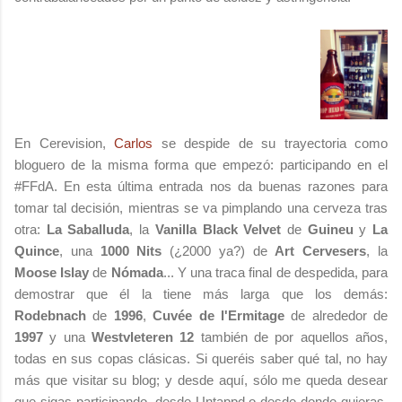
En Cerevision,
Carlos
se despide de su trayectoria como
bloguero de la misma forma que empezó: participando en el
#FFdA. En esta última entrada nos da buenas razones para
tomar tal decisión, mientras se va pimplando una cerveza tras
otra:
La Saballuda
, la
Vanilla Black Velvet
de
Guineu
y
La
Quince
, una
1000 Nits
(¿2000 ya?) de
Art Cervesers
, la
Moose Islay
de
Nómada
... Y una traca final de despedida, para
demostrar que él la tiene más larga que los demás:
Rodebnach
de
1996
,
Cuvée de l'Ermitage
de alrededor de
1997
y una
Westvleteren 12
también de por aquellos años,
todas en sus copas clásicas. Si queréis saber qué tal, no hay
más que visitar su blog; y desde aquí, sólo me queda desear
que sigas participando, desde Untappd o desde donde quieras,