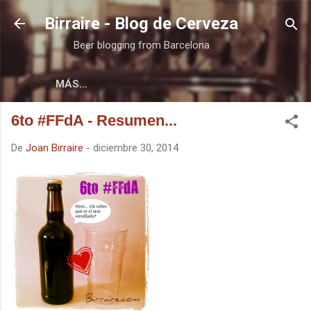
Ir al contenido principal
Birraire - Blog de Cerveza
Beer blogging from Barcelona
MÁS…
6to #FFdA - Resumen...
De
Joan Birraire
-
diciembre 30, 2014