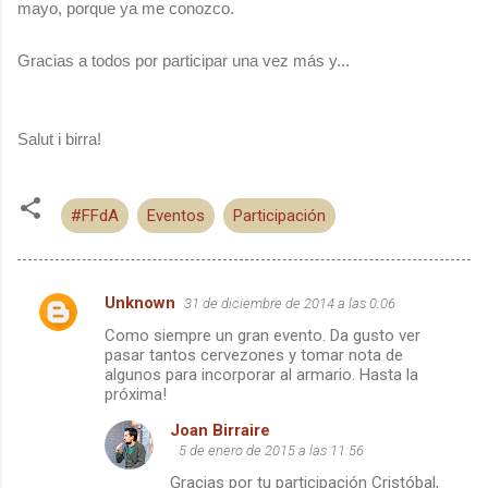
mayo, porque ya me conozco.
Gracias a todos por participar una vez más y...
Salut i birra!
#FFdA
Eventos
Participación
Unknown
31 de diciembre de 2014 a las 0:06
C
Como siempre un gran evento. Da gusto ver
o
pasar tantos cervezones y tomar nota de
m
algunos para incorporar al armario. Hasta la
próxima!
e
Joan Birraire
n
5 de enero de 2015 a las 11:56
t
Gracias por tu participación Cristóbal,