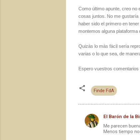
Como último apunte, creo no e
cosas juntos. No me gustaría 
haber sido el primero en tene
montemos alguna plataforma d
Quizás lo más fácil sería repr
varias o lo que sea, de maner
Espero vuestros comentarios e
Finde FdA
El Barón de la Bi
C
Me parecen buenas
o
Menos tiempo no e
m