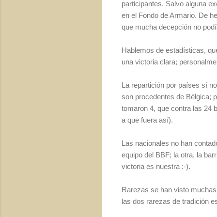
participantes. Salvo alguna e
en el Fondo de Armario. De hec
que mucha decepción no podí
Hablemos de estadísticas, que
una victoria clara; personalme
La repartición por países sí 
son procedentes de Bélgica; pa
tomaron 4, que contra las 24 b
a que fuera así).
Las nacionales no han contado
equipo del BBF; la otra, la ba
victoria es nuestra :-).
Rarezas se han visto muchas. 
las dos rarezas de tradición e