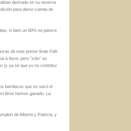
habían derivado en su reserva
edición para darse cuenta de
tas, si bien un 60% no parece
vezas de este primer finde FdA
a a favor, pero "sólo" se
o (y ya sé que yo no contribuí
os barrilacos que se sacó el
 en litros hemos ganado. La
mpkin de Alberto y Patricia; y