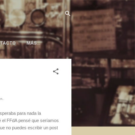
TACTO
MÁS…
en.
speraba para nada la
né el FFdA pensé que seríamos
ue no puedes escribir un post