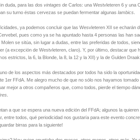
in duda, para las dos
vintages
de Carlos: una Westvleteren 6 y una 
aban su turno éstas cervezas se puedan fermentar algunas
lambics
.
icidades, ya podemos concluir que las Wesvleteren XII se echarán
 Cervebel, pues como ya se ha apuntado hasta 4 personas las han sa
 Molen se sitúa, sin lugar a dudas, entre las preferidas de todos, si
ver (a excepción de Westvleteren, claro). Y, por último, destacar qu
 estrictos, la 6, la Blonde, la 8, la 12 y la XII) y la de Gulden Draak
 uno de los aspectos más destacados por todos ha sido la oportunid
te 1er FFdA. Me alegro mucho de que no sólo nos hayamos tomado u
ar mejor a otros compañeros que, como todos, pierde el tiempo dándo
ires
.
an a que se espera una nueva edición del FFdA; algunos la quieren 
r, entre todos, qué periodicidad nos gustaría para este evento concr
ardar birras para la siguiente!
óxima? Hay quien apuntaba dos meses, otros menos, otros más. Yo e