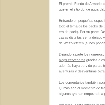
El premio Fondo de Armario, s
que en el sitio donde aguard
Entrando en pequeñas especif
todo el tema de los packs de
era de pack). Por su parte, De
casas distintas se ha dejado 
de Westvleteren (si nos ponemos
Dejando a parte los números,
blogs cerveceros
gracias a es
además haya servido para situ
aventuras y desventuras
birra
Los comentarios también apunt
Quizás sea el momento de fija
algunos ¡ya han empezado a gu
Así pues, ¿para cuando la pr