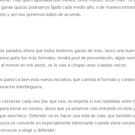
as ganas quizás podríamos fijarlo cada medio año, o de manera trimes
ios y así nos ponemos todos de acuerdo.
s parados ahora que todos tenemos ganas de más, lanzo una nueva 
preocupéis los más formales: tendrá post de presentación, algún n
 al menos en mis posts, os lo vais a chupar unas cuantas veces.
os parezca bien esta nueva iniciativa; que cambia el formato y conte
oración interbloguera.
res cervezas cada uno (las que sea; no importa si son repetidas entre 
d para tomar en verano, ahora que ya estamos casi entrando en éste 
que anochece. Defender no es hacer una nota de cata, que también s
veza se convierte en especialmente interesante cuando viene verano.
 cervezas a elegir y defender: