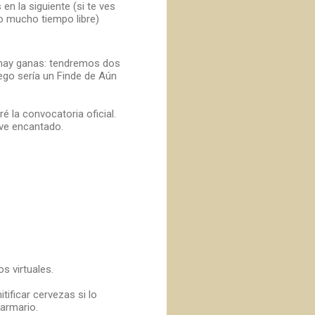
n la siguiente (si te ves
o mucho tiempo libre)
 hay ganas: tendremos dos
ego sería un Finde de Aún
 la convocatoria oficial.
eve encantado.
s virtuales.
tificar cervezas si lo
armario.