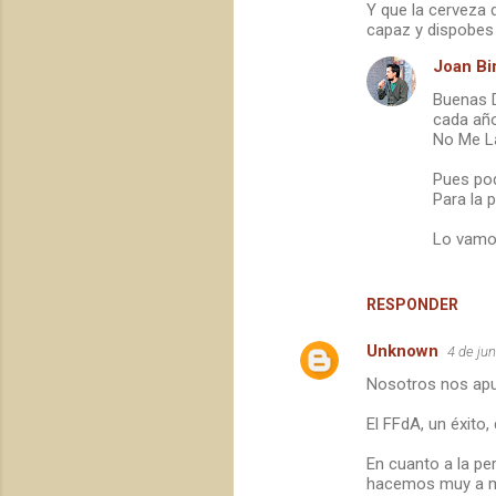
Y que la cerveza 
e
capaz y dispobes 
n
Joan Bir
t
Buenas D
a
cada año
No Me La
r
i
Pues pod
Para la 
o
s
Lo vamos
RESPONDER
Unknown
4 de jun
Nosotros nos apun
El FFdA, un éxito
En cuanto a la per
hacemos muy a me