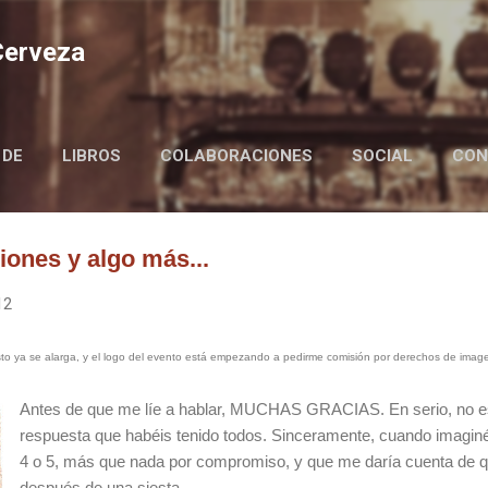
Ir al contenido principal
 Cerveza
 DE
LIBROS
COLABORACIONES
SOCIAL
CON
BIRRAIRE IN ENGLISH
iones y algo más...
12
esto ya se alarga, y el logo del evento está empezando a pedirme comisión por derechos de imag
Antes de que me líe a hablar, MUCHAS GRACIAS. En serio, no e
respuesta que habéis tenido todos. Sinceramente, cuando imagi
4 o 5, más que nada por compromiso, y que me daría cuenta de q
después de una siesta.