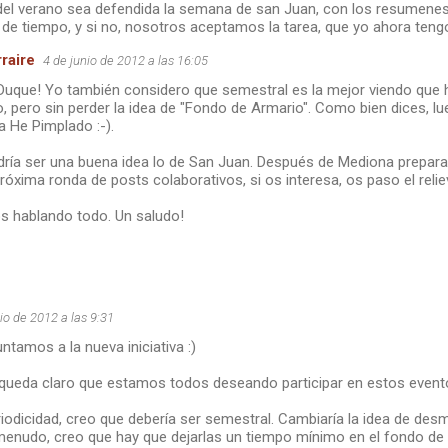
del verano sea defendida la semana de san Juan, con los resumenes e
de tiempo, y si no, nosotros aceptamos la tarea, que yo ahora teng
raire
4 de junio de 2012 a las 16:05
uque! Yo también considero que semestral es la mejor viendo que
, pero sin perder la idea de "Fondo de Armario". Como bien dices, lu
 He Pimplado :-).
ría ser una buena idea lo de San Juan. Después de Mediona prepararé
próxima ronda de posts colaborativos, si os interesa, os paso el reli
 hablando todo. Un saludo!
io de 2012 a las 9:31
tamos a la nueva iniciativa :)
, queda claro que estamos todos deseando participar en estos evento
iodicidad, creo que debería ser semestral. Cambiaría la idea de desmi
nudo, creo que hay que dejarlas un tiempo mínimo en el fondo de 