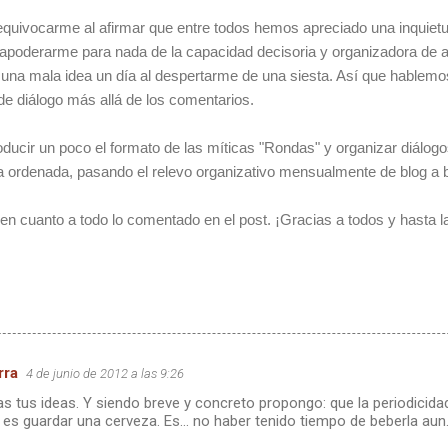
quivocarme al afirmar que entre todos hemos apreciado una inquietu
apoderarme para nada de la capacidad decisoria y organizadora de ac
r una mala idea un día al despertarme de una siesta. Así que hablem
e diálogo más allá de los comentarios.
oducir un poco el formato de las míticas "Rondas" y organizar diálog
a ordenada, pasando el relevo organizativo mensualmente de blog a b
n cuanto a todo lo comentado en el post. ¡Gracias a todos y hasta l
rra
4 de junio de 2012 a las 9:26
 tus ideas. Y siendo breve y concreto propongo: que la periodicida
s guardar una cerveza. Es... no haber tenido tiempo de beberla aun