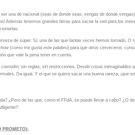
a ser una de nacional (seas de donde seas, vengas de donde vengas).
tos! Además tenemos grandes birras para saciar la sed para los mes
cionarlas.
rveza de súper. Sí; una de las que tantas veces hemos tomado. O no
-how
(como me gusta este palabro) para que otros cerveceros conoz
ión que vale la pena tener en cuenta.
a comodín; sin reglas, sin restricciones. Desde cosas inimaginables 
males. Da igual. Y el que se quiera sacar una buena rareza, ¡que se l
da? ¿Pero de las que, como el FFdA, se puede llevar a cabo? ¿O de 
iligente?
O PROMETO):