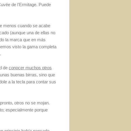
Cuvée de l'Ermitage. Puede
 de menos cuando se acabe
cado (aunque una de ellas no
endo la marca que en más
e hemos visto la gama completa
.
ad de
conocer muchos otros
nas buenas birras, sino que
le a la tecla para contar sus
pronto, otros no se mojan.
eto; especialmente porque
n principio había pensado