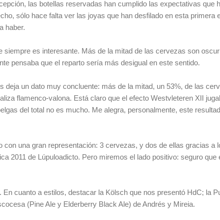
xcepción, las botellas reservadas han cumplido las expectativas que 
ho, sólo hace falta ver las joyas que han desfilado en esta primera 
a haber.
 siempre es interesante. Más de la mitad de las cervezas son oscuri
nte pensaba que el reparto sería más desigual en este sentido.
nos deja un dato muy concluente: más de la mitad, un 53%, de las cer
liza flamenco-valona. Está claro que el efecto Westvleteren XII jugab
elgas del total no es mucho. Me alegra, personalmente, este resultad
 con una gran representación: 3 cervezas, y dos de ellas gracias a l
rrica 2011 de Lúpuloadicto. Pero miremos el lado positivo: seguro que
En cuanto a estilos, destacar la Kölsch que nos presentó HdC; la Pu
scocesa (Pine Ale y Elderberry Black Ale) de Andrés y Mireia.