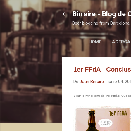
Birraire - Blog de
Beer blogging from Barcelona
HOME
ACERCA
1er FFdA - Conclus
De
Joan Birraire
-
junio 04, 20
Y punto y final también, no sufráis. Que 