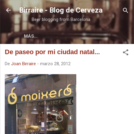
Ir al contenido principal
Birraire - Blog de Cerveza
Beer blogging from Barcelona
MÁS…
De paseo por mi ciudad natal...
De
Joan Birraire
-
marzo 28, 2012