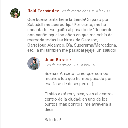
Raúl Fernández
28 de marzo de 2012 a las 8:03
C
Que buena pinta tiene la tienda! Si paso por
o
Sabadell me acerco fijo! Por cierto, me ha
m
encantado ese guiño al pasado de "Recuerdo
con cariño aquellos años en que me sabía de
e
memoria todas las birras de Caprabo,
Carrefour, Alcampo, Día, Superama/Mercadona,
n
etc." a mi también me pasaba! jejeje, Un saludo!
t
Joan Birraire
a
28 de marzo de 2012 a las 8:13
r
Buenas Aniceto! Creo que somos
i
muchos los que hemos pasado por
esa fase de desespero :-).
o
s
El sitio está muy bien, y en el centro-
centro de la ciudad; en uno de los
puntos más bonitos, me atrevería a
decir.
Saludos!