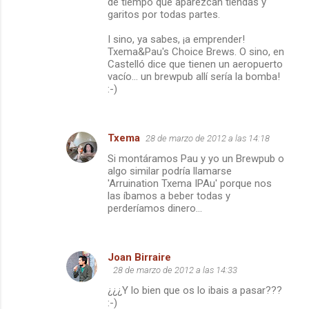
de tiempo que aparezcan tiendas y
garitos por todas partes.
I sino, ya sabes, ¡a emprender!
Txema&Pau's Choice Brews. O sino, en
Castelló dice que tienen un aeropuerto
vacío... un brewpub allí sería la bomba!
:-)
Txema
28 de marzo de 2012 a las 14:18
Si montáramos Pau y yo un Brewpub o
algo similar podría llamarse
'Arruination Txema IPAu' porque nos
las íbamos a beber todas y
perderíamos dinero...
Joan Birraire
28 de marzo de 2012 a las 14:33
¿¿¿Y lo bien que os lo ibais a pasar???
:-)