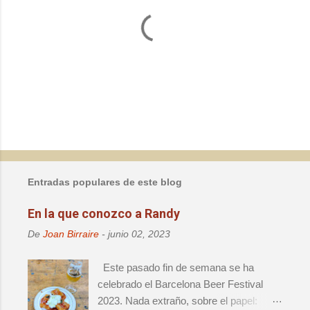
P
u
b
l
Entradas populares de este blog
i
c
En la que conozco a Randy
a
r
De
Joan Birraire
-
junio 02, 2023
u
n
Este pasado fin de semana se ha
c
o
celebrado el Barcelona Beer Festival
m
2023. Nada extraño, sobre el papel:
e