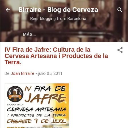
Ir al contenido principal
Birraire - Blog de Cerveza
Beer blogging from Barcelona
MÁS…
IV Fira de Jafre: Cultura de la
Cervesa Artesana i Productes de la
Terra.
De
Joan Birraire
-
julio 05, 2011