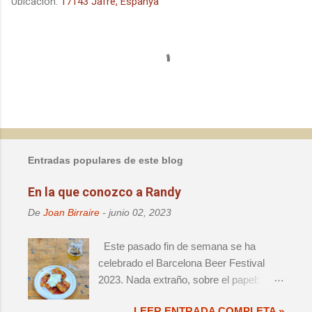
Ubicación:
17143 Jafre, Espanya
C
o
m
e
n
t
a
Entradas populares de este blog
r
i
En la que conozco a Randy
o
De
Joan Birraire
-
junio 02, 2023
s
Este pasado fin de semana se ha
celebrado el Barcelona Beer Festival
2023. Nada extraño, sobre el papel:
decimoprimera edición de un evento de
LEER ENTRADA COMPLETA »