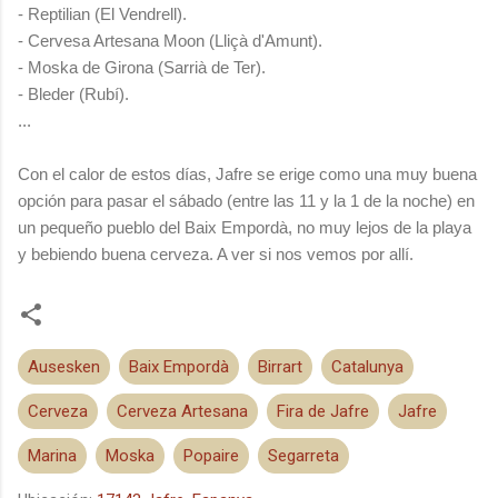
- Reptilian (El Vendrell).
- Cervesa Artesana Moon (Lliçà d'Amunt).
- Moska de Girona (Sarrià de Ter).
- Bleder (Rubí).
...
Con el calor de estos días, Jafre se erige como una muy buena
opción para pasar el sábado (entre las 11 y la 1 de la noche) en
un pequeño pueblo del Baix Empordà, no muy lejos de la playa
y bebiendo buena cerveza. A ver si nos vemos por allí.
Ausesken
Baix Empordà
Birrart
Catalunya
Cerveza
Cerveza Artesana
Fira de Jafre
Jafre
Marina
Moska
Popaire
Segarreta