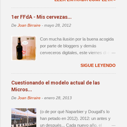
magnitud, que ya forma parte del
calendario anual de actos relevantes. El
cambio de sede significaba un retorno a
1er FFdA - Mis cervezas...
la ciudad que fue origen de la cerveza
De
Joan Birraire
-
mayo 28, 2012
artesana en este país, así como una
reagrupación de las distintas iniciativas
Con mucha ilusión por la buena acogida
que han aparecido alrededor del festival
por parte de bloggers y demás
- i.e. Challenge e Innbrew –.
cerveceros digitales, este viernes di el
Ingredientes, todos ellos, que hacían que
pistoletazo de salida al primer Finde
no se tratara de una mera edición más.
SIGUE LEYENDO
Fondo de Armario (FFdA), una iniciativa
que, como ya se ha contado
anteriormente, busca hacer un favor a
Cuestionando el modelo actual de las
todos los cerveceros creando una
Micros...
ficción de celebración para sacar
De
Joan Birraire
-
enero 28, 2013
buenas botellas que vamos acumulando
en el FdA. Se trata, al fin y al cabo, de
(o de por qué Naparbier y Dougall's lo
tener una excusa para celebrar algo y
han petado en 2012). 2012: un antes y
degustar cervezas de las que no
un después... Cada nuevo año, el