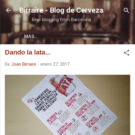
Ir al contenido principal
Birraire - Blog de Cerveza
Beer blogging from Barcelona
MÁS…
Dando la lata...
De
Joan Birraire
-
enero 27, 2017