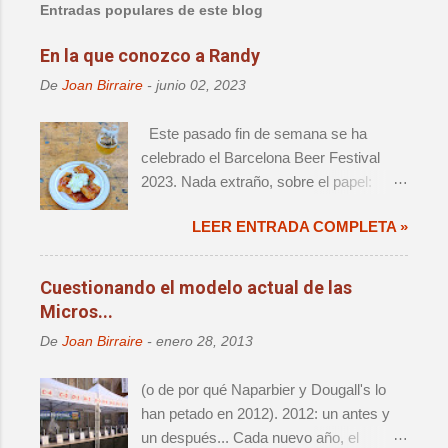
Entradas populares de este blog
r
i
En la que conozco a Randy
o
De
Joan Birraire
-
junio 02, 2023
s
Este pasado fin de semana se ha
celebrado el Barcelona Beer Festival
2023. Nada extraño, sobre el papel:
decimoprimera edición de un evento de
LEER ENTRADA COMPLETA »
magnitud, que ya forma parte del
calendario anual de actos relevantes. El
cambio de sede significaba un retorno a
Cuestionando el modelo actual de las
la ciudad que fue origen de la cerveza
Micros...
artesana en este país, así como una
De
Joan Birraire
-
enero 28, 2013
reagrupación de las distintas iniciativas
que han aparecido alrededor del festival
(o de por qué Naparbier y Dougall's lo
- i.e. Challenge e Innbrew –.
han petado en 2012). 2012: un antes y
Ingredientes, todos ellos, que hacían que
un después... Cada nuevo año, el
no se tratara de una mera edición más.