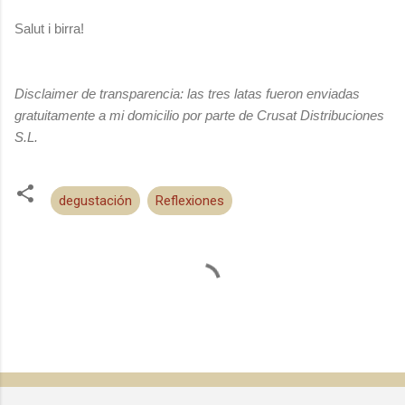
Salut i birra!
Disclaimer de transparencia: las tres latas fueron enviadas
gratuitamente a mi domicilio por parte de Crusat Distribuciones
S.L.
degustación
Reflexiones
C
o
m
e
n
t
a