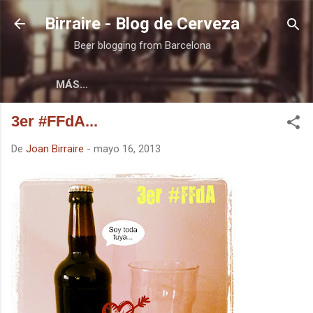
Ir al contenido principal
Birraire - Blog de Cerveza
Beer blogging from Barcelona
MÁS…
3er #FFdA...
De
Joan Birraire
-
mayo 16, 2013