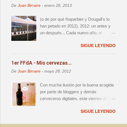
artesana en este país, así como una
De
Joan Birraire
-
enero 28, 2013
reagrupación de las distintas iniciativas
que han aparecido alrededor del festival
(o de por qué Naparbier y Dougall's lo
- i.e. Challenge e Innbrew –.
han petado en 2012). 2012: un antes y
Ingredientes, todos ellos, que hacían que
un después... Cada nuevo año, el
no se tratara de una mera edición más.
panorama cervecero local da un nuevo
SIGUE LEYENDO
vuelco, y lo que hasta aquel momento
era válido e indiscutido, de repente
parece por lo menos debatible. Y es que
1er FFdA - Mis cervezas...
año tras año, nos da la sensación de
De
Joan Birraire
-
mayo 28, 2012
que acabamos de vivir el destape
definitivo, sólo para darnos cuenta que al
Con mucha ilusión por la buena acogida
cabo de 12 meses vamos a volver a
por parte de bloggers y demás
pensar exactamente lo mismo. No
cerveceros digitales, este viernes di el
obstante, voy a mojarme y afirmaré que
pistoletazo de salida al primer Finde
2012 será muy recordado entre los
SIGUE LEYENDO
Fondo de Armario (FFdA), una iniciativa
amantes de la cerveza, pues creo que
que, como ya se ha contado
marca un punto de inflexión importante
anteriormente, busca hacer un favor a