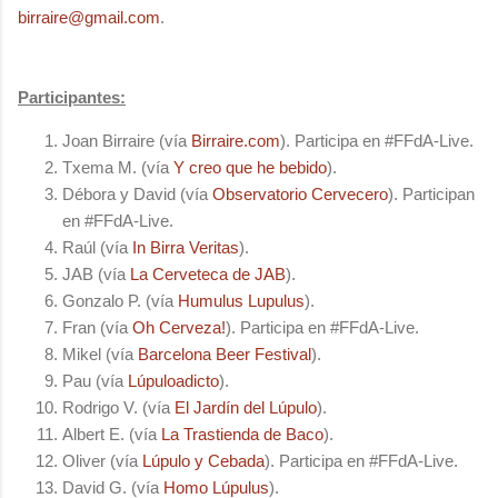
birraire@gmail.com
.
Participantes:
Joan Birraire (vía
Birraire.com
). Participa en #FFdA-Live.
Txema M. (vía
Y creo que he bebido
).
Débora y David (vía
Observatorio Cervecero
). Participan
en #FFdA-Live.
Raúl (vía
In Birra Veritas
).
JAB (vía
La Cerveteca de JAB
).
Gonzalo P. (vía
Humulus Lupulus
).
Fran (vía
Oh Cerveza!
). Participa en #FFdA-Live.
Mikel (vía
Barcelona Beer Festival
).
Pau (vía
Lúpuloadicto
).
Rodrigo V. (vía
El Jardín del Lúpulo
).
Albert E. (vía
La Trastienda de Baco
).
Oliver (vía
Lúpulo y Cebada
). Participa en #FFdA-Live.
David G. (vía
Homo Lúpulus
).