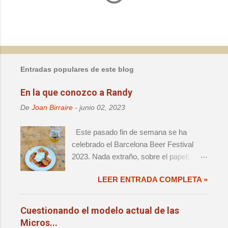
m
e
n
t
a
Entradas populares de este blog
r
i
En la que conozco a Randy
o
De
Joan Birraire
-
junio 02, 2023
s
Este pasado fin de semana se ha
celebrado el Barcelona Beer Festival
2023. Nada extraño, sobre el papel:
decimoprimera edición de un evento de
LEER ENTRADA COMPLETA »
magnitud, que ya forma parte del
calendario anual de actos relevantes. El
cambio de sede significaba un retorno a
Cuestionando el modelo actual de las
la ciudad que fue origen de la cerveza
Micros...