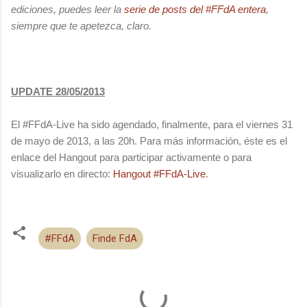
ediciones, puedes leer la
serie de posts del #FFdA entera
,
siempre que te apetezca, claro.
UPDATE 28/05/2013
El #FFdA-Live ha sido agendado, finalmente, para el viernes 31
de mayo de 2013, a las 20h. Para más información, éste es el
enlace del Hangout para participar activamente o para
visualizarlo en directo:
Hangout #FFdA-Live
.
#FFdA
Finde FdA
C
o