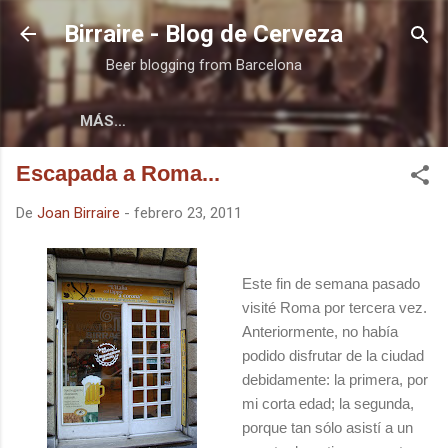
Ir al contenido principal
Birraire - Blog de Cerveza
Beer blogging from Barcelona
MÁS…
Escapada a Roma...
De
Joan Birraire
-
febrero 23, 2011
Este fin de semana pasado
visité Roma por tercera vez.
Anteriormente, no había
podido disfrutar de la ciudad
debidamente: la primera, por
mi corta edad; la segunda,
porque tan sólo asistí a un